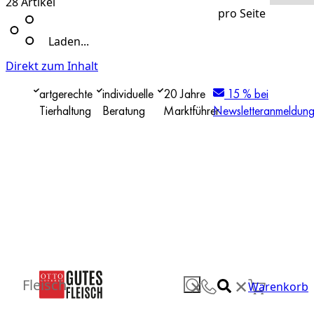
28
Artikel
pro Seite
Laden...
Direkt zum Inhalt
artgerechte
individuelle
20 Jahre
15 % bei
Tierhaltung
Beratung
Marktführer
Newsletteranmeldun
✕
Fleisch
✕
Warenkorb