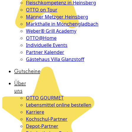
Fleischkompetenz in Heinsberg
OTTO on Tour
Männer Metzger Heinsberg
Markthalle in Mönchengladbach
Weber® Grill Academy
OTTO@Home
Individuelle Events
Partner Kalender
Gästehaus Villa Glanzstoff
Gutscheine
Über
uns
OTTO GOURMET
Lebensmittel online bestellen
Karriere
Kochschul-Partner
Depot-Partner