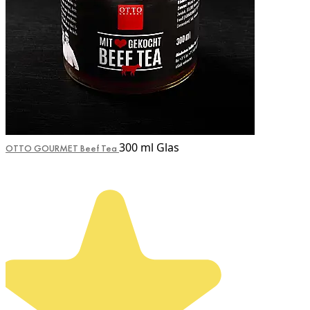
300 ml Glas
OTTO GOURMET Beef Tea