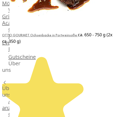
Mönchengladbach
Weber®
Grill
Academy
OTTO@Home
ca. 650 - 750 g (2x
Individuelle
OTTO GOURMET Ochsenbacke in Portweinsoße
ca. 350 g)
Events
Partner
Kalender
Gutscheine
Gästehaus
Über
Villa
uns
Glanzstoff
Über
uns
Alle
anzeigen
OTTO