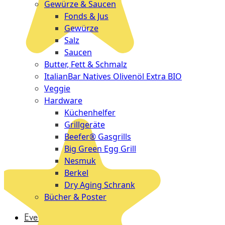
Gewürze & Saucen
Fonds & Jus
Gewürze
Salz
Saucen
Butter, Fett & Schmalz
ItalianBar Natives Olivenöl Extra BIO
Veggie
Hardware
Küchenhelfer
Grillgeräte
Beefer® Gasgrills
Big Green Egg Grill
Nesmuk
Berkel
Dry Aging Schrank
Bücher & Poster
Events