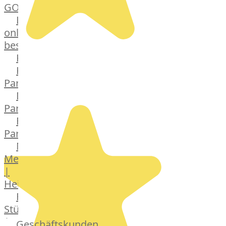
GOURMET
Lebensmittel
online
bestellen
Karriere
Kochschul-
Partner
Depot-
Partner
Frischetheken-
Partner
Männer
Metzger
|
Heinsberg
Feinkost
Stüttgen
|
Geschäftskunden