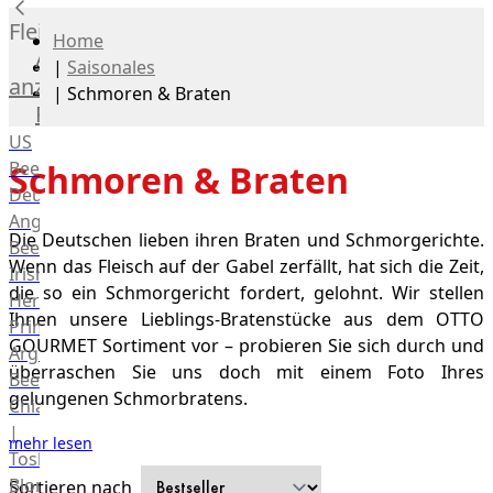
Fleisch
Home
Alle
|
Saisonales
anzeigen
|
Schmoren & Braten
Rind
US
Beef
Schmoren & Braten
Deutsches
Angus
Die Deutschen lieben ihren Braten und Schmorgerichte.
Beef
Wenn das Fleisch auf der Gabel zerfällt, hat sich die Zeit,
Irish
die so ein Schmorgericht fordert, gelohnt. Wir stellen
Hereford
Ihnen unsere Lieblings-Bratenstücke aus dem OTTO
Prime
GOURMET Sortiment vor – probieren Sie sich durch und
Argentina
überraschen Sie uns doch mit einem Foto Ihres
Beef
gelungenen Schmorbratens.
Chianina
|
mehr lesen
Toskana
Blonda
Sortieren nach