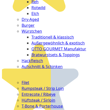
Reh
Rotwild
Elch
Dry-Aged
Burger
Würstchen
Traditionell & klassisch
Außergewöhnlich & exotisch
OTTO GOURMET Manufaktur
Bratwurstsets & Toppings
Hackfleisch
Aufschnitt & Schinken
Cuts
Filet
Rumpsteak / Strip Loin
Entrecote / Ribeye
Hüftsteak / Sirloin
T-Bone & Porterhouse