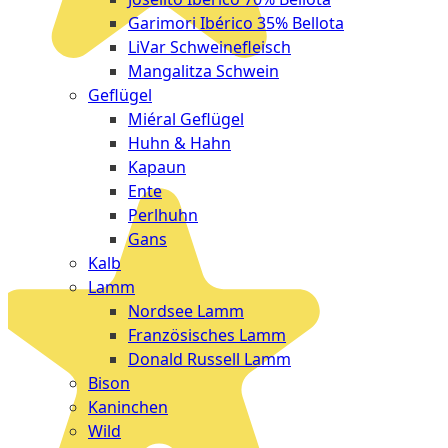
Garimori Ibérico 35% Bellota
LiVar Schweinefleisch
Mangalitza Schwein
Geflügel
Miéral Geflügel
Huhn & Hahn
Kapaun
Ente
Perlhuhn
Gans
Kalb
Lamm
Nordsee Lamm
Französisches Lamm
Donald Russell Lamm
Bison
Kaninchen
Wild