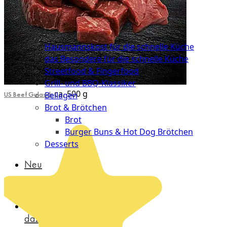
Probierpakete
Schnelle
Küche
Hausmannskost für die schnelle Küche
das Besondere für die schnelle Küche
Streetfood & Fingerfood
Grill- und BBQ-Klassiker
ca. 500 g
US Beef Gulasch
Beilagen
Brot & Brötchen
Brot
Burger Buns & Hot Dog Brötchen
Desserts
Neu
Sale
&
dazu