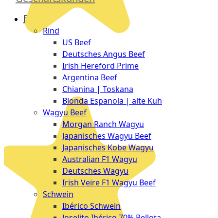
Düsseldorf
Fleisch
The
Rind
Meat
US Beef
Club
Deutsches Angus Beef
|
Irish Hereford Prime
Stuttgart
Argentina Beef
Chianina | Toskana
Blonda Espanola | alte Kuh
Wagyu Beef
Morgan Ranch Wagyu
Japanisches Wagyu Beef
Japanisches Kobe Wagyu
Australian F1 Wagyu
Deutsches Wagyu
Irish Veire F1 Wagyu Beef
Schwein
Ibérico Schwein
Joselito Ibérico 70% Bellota