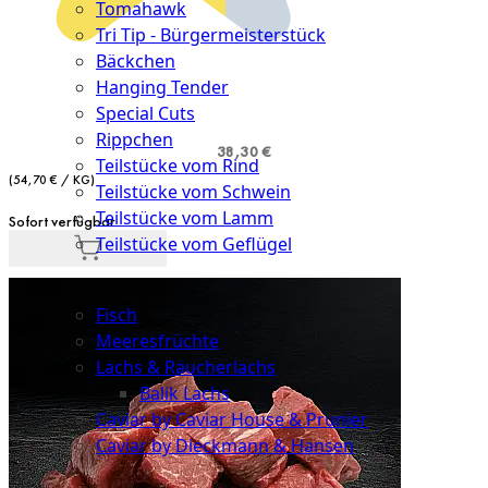
Tomahawk
Tri Tip - Bürgermeisterstück
Bäckchen
Hanging Tender
Special Cuts
Rippchen
38,30 €
Teilstücke vom Rind
(54,70 € / KG)
Teilstücke vom Schwein
Teilstücke vom Lamm
Sofort verfügbar
Teilstücke vom Geflügel
Seafood
Fisch
Meeresfrüchte
Lachs & Räucherlachs
Balik Lachs
Caviar by Caviar House & Prunier
Caviar by Dieckmann & Hansen