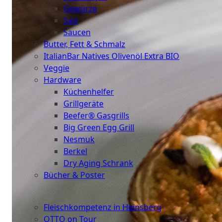
Gewürze
Salz
Saucen
Butter, Fett & Schmalz
ItalianBar Natives Olivenöl Extra BIO
Veggie
Hardware
Küchenhelfer
Grillgeräte
Beefer® Gasgrills
Big Green Egg Grill
Nesmuk
Berkel
Dry Aging Schrank
Bücher & Poster
Events
Fleischkompetenz in Heinsberg
OTTO on Tour