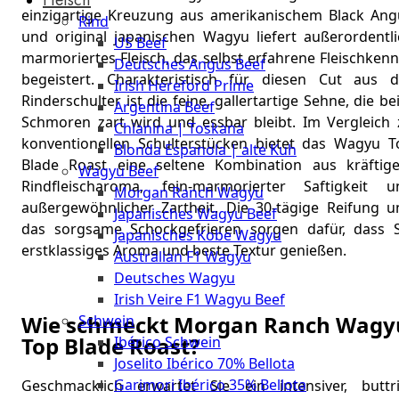
The
einzigartige Kreuzung aus amerikanischem Black Ang
Rind
Meat
und original japanischen Wagyu liefert außerordentli
US Beef
Club
marmoriertes Fleisch, das selbst erfahrene Fleischken
Deutsches Angus Beef
|
begeistert. Charakteristisch für diesen Cut aus d
Irish Hereford Prime
Stuttgart
Rinderschulter ist die feine, gallertartige Sehne, die b
Argentina Beef
Schmoren zart wird und essbar bleibt. Im Vergleich 
Chianina | Toskana
konventionellen Schulterstücken bietet das Wagyu T
Blonda Espanola | alte Kuh
Blade Roast eine seltene Kombination aus kräftig
Wagyu Beef
Rindfleischaroma, fein-marmorierter Saftigkeit u
Morgan Ranch Wagyu
außergewöhnlicher Zartheit. Die 30-tägige Reifung u
Japanisches Wagyu Beef
das sorgsame Schockgefrieren sorgen dafür, dass S
Japanisches Kobe Wagyu
erstklassiges Aroma und beste Textur genießen.
Australian F1 Wagyu
Deutsches Wagyu
Irish Veire F1 Wagyu Beef
Wie schmeckt Morgan Ranch Wagy
Schwein
Top Blade Roast?
Ibérico Schwein
Joselito Ibérico 70% Bellota
Garimori Ibérico 35% Bellota
Geschmacklich erwartet Sie ein intensiver, buttri