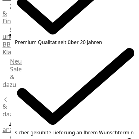
Streetfood
GOURMET
&
Manufaktur
Fingerfood
Bratwurstsets
Grill-
&
und
Toppings
Premium Qualität seit über 20 Jahren
BBQ-
Hackfleisch
Klassiker
Aufschnitt
&
Beilagen
Neu
Schinken
Brot
Sale
&
&
Brötchen
dazu
Brot
Burger
&
Buns
&
dazu
Hot
Alle
Dog
anzeigen
sicher gekühlte Lieferung an Ihrem Wunschtermin
Brötchen
Gewürze