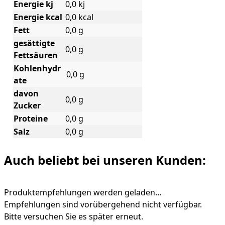
Energie kj
0,0 kj
Energie kcal
0,0 kcal
Fett
0,0 g
gesättigte
0,0 g
Fettsäuren
Kohlenhydr
0,0 g
ate
davon
0,0 g
Zucker
Proteine
0,0 g
Salz
0,0 g
Auch beliebt bei unseren Kunden:
Produktempfehlungen werden geladen…
Empfehlungen sind vorübergehend nicht verfügbar.
Bitte versuchen Sie es später erneut.