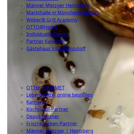
Männer Metzger Heinsberg
Markthalle in Mönchengladbach
Weber® Grill Academy
OTTO@Home
Individuelle Events
Partner Kalender
Gästehaus Villa Glanzstoff
Gutscheine
Über
uns
OTTO GOURMET
Lebensmittel online bestellen
Karriere
Kochschul-Partner
Depot-Partner
Frischetheken-Partner
Männer Metzger | Heinsberg