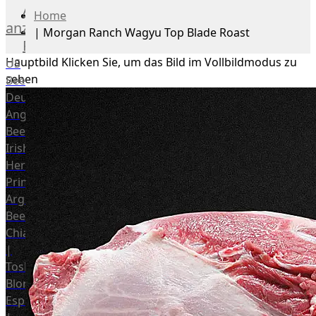
Alle
Home
anzeigen
|
Morgan Ranch Wagyu Top Blade Roast
Rind
Hauptbild
Klicken Sie, um das Bild im Vollbildmodus zu
US
sehen
Beef
Deutsches
Angus
Beef
Irish
Hereford
Prime
Argentina
Beef
Chianina
|
Toskana
Blonda
Espanola