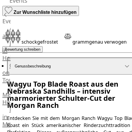
Events
Hardware
Küchenhelfer
Zur Wunschliste hinzufügen
Grillgeräte
Events
Beefer®
Alle
Gasgrills
anzeigen
Big
schockgefrostet
grammgenau verwogen
Fleischkompetenz
Green
in
Bewertung schreiben
Egg
Heinsberg
Grill
OTTO
Genussbeschreibung
Nesmuk
on
Berkel
Tour
Wagyu Top Blade Roast aus den
Dry
Männer
Nebraska Sandhills – intensiv
Aging
Metzger
marmorierter Schulter-Cut der
Schrank
Heinsberg
Bücher
Morgan Ranch
Markthalle
&
in
Poster
Entdecken Sie mit dem Morgan Ranch Wagyu Top Bla
Mönchengladbach
Roast ein Stück amerikanischer Rinderzuchttradition 
Weber®