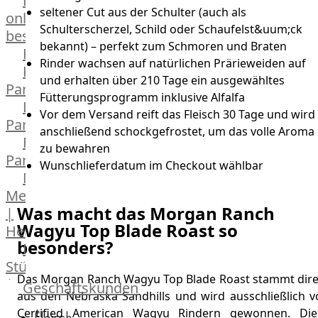
Lebensmittel
seltener Cut aus der Schulter (auch als
online
Schulterscherzel, Schild oder Schaufelst&uum;ck
bestellen
bekannt) – perfekt zum Schmoren und Braten
Karriere
Rinder wachsen auf natürlichen Prärieweiden auf
Kochschul-
und erhalten über 210 Tage ein ausgewähltes
Partner
Fütterungsprogramm inklusive Alfalfa
Depot-
Vor dem Versand reift das Fleisch 30 Tage und wird
Partner
anschließend schockgefrostet, um das volle Aroma
Frischetheken-
zu bewahren
Partner
Wunschlieferdatum im Checkout wählbar
Männer
Metzger
Was macht das Morgan Ranch
|
Wagyu Top Blade Roast so
Heinsberg
besonders?
Feinkost
Stüttgen
Das Morgan Ranch Wagyu Top Blade Roast stammt dire
|
Geschäftskunden
aus den Nebraska Sandhills und wird ausschließlich v
Düsseldorf
Certified American Wagyu Rindern gewonnen. Die
Fleisch