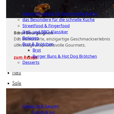
Schnelle
Küche
Hausmannskost für die schnelle Küche
das Besondere für die schnelle Küche
Streetfood & Fingerfood
Grill- und BBQ-Klassiker
Bœuf Bourguignon
Beilagen
Das butterzarte, einzigartige Geschmackserlebnis
Brot & Brötchen
überzeugt anspruchsvolle Gourmets.
Brot
Burger Buns & Hot Dog Brötchen
zum Rezept
Desserts
Neu
Sale
&
dazu
Gewürze & Saucen
Fonds & Jus