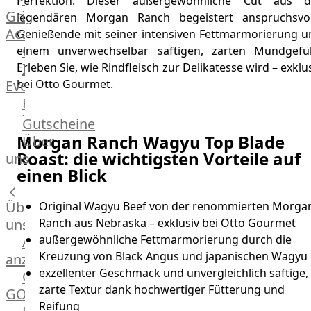
Perfektion. Dieser außergewöhnliche Cut aus d
Grill
legendären Morgan Ranch begeistert anspruchsvol
Academy
Genießende mit seiner intensiven Fettmarmorierung u
OTTO@Home
einem unverwechselbar saftigen, zarten Mundgefüh
Individuelle
Erleben Sie, wie Rindfleisch zur Delikatesse wird – exklu
Events
bei Otto Gourmet.
Partner
Kalender
Gutscheine
Gästehaus
Morgan Ranch Wagyu Top Blade
Über
Villa
Roast: die wichtigsten Vorteile auf
uns
Glanzstoff
einen Blick
Über
Original Wagyu Beef von der renommierten Morga
uns
Ranch aus Nebraska – exklusiv bei Otto Gourmet
außergewöhnliche Fettmarmorierung durch die
Alle
Kreuzung von Black Angus und japanischen Wagyu
anzeigen
exzellenter Geschmack und unvergleichlich saftige,
OTTO
zarte Textur dank hochwertiger Fütterung und
GOURMET
Reifung