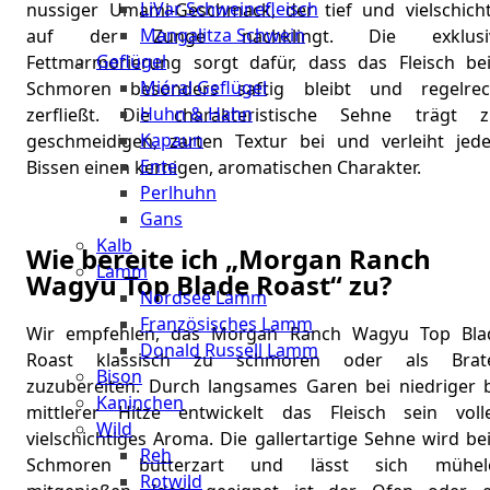
LiVar Schweinefleisch
nussiger Umami-Geschmack, der tief und vielschicht
Mangalitza Schwein
auf der Zunge nachklingt. Die exklusi
Geflügel
Fettmarmorierung sorgt dafür, dass das Fleisch be
Miéral Geflügel
Schmoren besonders saftig bleibt und regelrec
Huhn & Hahn
zerfließt. Die charakteristische Sehne trägt z
Kapaun
geschmeidigen, zarten Textur bei und verleiht jed
Ente
Bissen einen kernigen, aromatischen Charakter.
Perlhuhn
Gans
Kalb
Wie bereite ich „Morgan Ranch
Lamm
Wagyu Top Blade Roast“ zu?
Nordsee Lamm
Französisches Lamm
Wir empfehlen, das Morgan Ranch Wagyu Top Bla
Donald Russell Lamm
Roast klassisch zu schmoren oder als Brat
Bison
zuzubereiten. Durch langsames Garen bei niedriger b
Kaninchen
mittlerer Hitze entwickelt das Fleisch sein volle
Wild
vielschichtiges Aroma. Die gallertartige Sehne wird b
Reh
Schmoren butterzart und lässt sich mühel
Rotwild