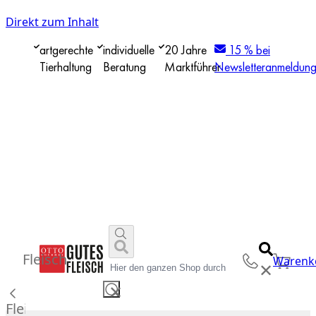
Direkt zum Inhalt
artgerechte
individuelle
20 Jahre
15 % bei
Tierhaltung
Beratung
Marktführer
Newsletteranmeldun
Fleisch
Warenk
✕
✕
Fleisch