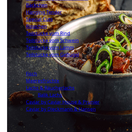
Bäckchen
Hanging Tender
Special Cuts
Rippchen
Teilstücke vom Rind
Teilstücke vom Schwein
Teilstücke vom Lamm
Teilstücke vom Geflügel
Seafood
Fisch
Meeresfrüchte
Lachs & Räucherlachs
Balik Lachs
Caviar by Caviar House & Prunier
Caviar by Dieckmann & Hansen
Probierpakete