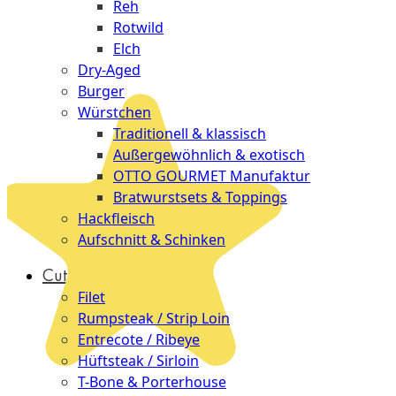
Reh
Rotwild
Elch
Dry-Aged
Burger
Würstchen
Traditionell & klassisch
Außergewöhnlich & exotisch
OTTO GOURMET Manufaktur
Bratwurstsets & Toppings
Hackfleisch
Aufschnitt & Schinken
Cuts
Filet
Rumpsteak / Strip Loin
Entrecote / Ribeye
Hüftsteak / Sirloin
T-Bone & Porterhouse