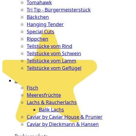
Tomahawk
Tri Tip - Bürgermeisterstück
Bäckchen
Hanging Tender
Special Cuts
Rippchen
Teilstücke vom Rind
Teilstücke vom Schwein
Teilstücke vom Lamm
Teilstücke vom Geflügel
Seafood
Fisch
Meeresfrüchte
Lachs & Räucherlachs
Balik Lachs
Caviar by Caviar House & Prunier
Caviar by Dieckmann & Hansen