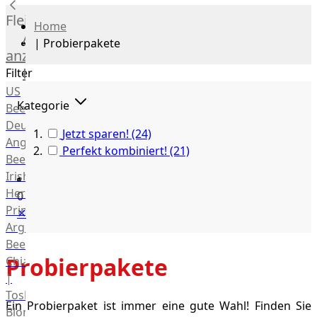
Fleisch
Home
Alle
|
Probierpakete
anzeigen
Rind
Filter
US
Kategorie
Beef
Deutsches
Jetzt sparen!
(24)
Angus
Perfekt kombiniert!
(21)
Beef
Irish
Hereford
0
Prime
✕
Argentina
Beef
Probierpakete
Chianina
|
Toskana
Ein Probierpaket ist immer eine gute Wahl! Finden Sie
Blonda