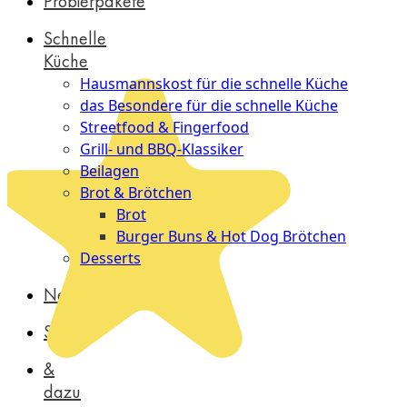
Probierpakete
Schnelle
Küche
Hausmannskost für die schnelle Küche
das Besondere für die schnelle Küche
Streetfood & Fingerfood
Grill- und BBQ-Klassiker
Beilagen
Brot & Brötchen
Brot
Burger Buns & Hot Dog Brötchen
Desserts
Neu
Sale
&
dazu