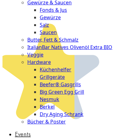
Gewürze & Saucen
Fonds & Jus
Gewürze
Salz
Saucen
Butter, Fett & Schmalz
ItalianBar Natives Olivenöl Extra BIO
Veggie
Hardware
Küchenhelfer
Grillgeräte
Beefer® Gasgrills
Big Green Egg Grill
Nesmuk
Berkel
Dry Aging Schrank
Bücher & Poster
Events