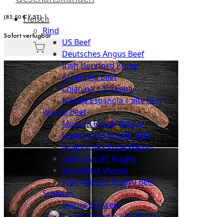
Düsseldorf
Fleisch
(85,00 € / ST)
The
Rind
Meat
Sofort verfügbar
US Beef
Club
Deutsches Angus Beef
|
Irish Hereford Prime
Stuttgart
Argentina Beef
Chianina | Toskana
Blonda Espanola | alte Kuh
Wagyu Beef
Morgan Ranch Wagyu
Japanisches Wagyu Beef
Japanisches Kobe Wagyu
Australian F1 Wagyu
Deutsches Wagyu
Irish Veire F1 Wagyu Beef
Schwein
Ibérico Schwein
Joselito Ibérico 70% Bellota