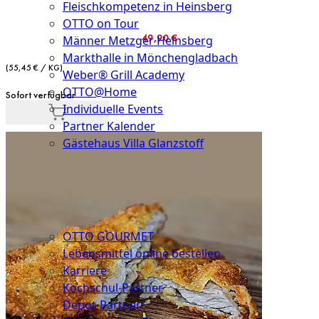
Fleischkompetenz in Heinsberg
OTTO on Tour
49,90 €
Männer Metzger Heinsberg
Markthalle in Mönchengladbach
(55,45 € / KG)
Weber® Grill Academy
OTTO@Home
Sofort verfügbar
Individuelle Events
Partner Kalender
Gästehaus Villa Glanzstoff
Gutscheine
Über
uns
OTTO GOURMET
Lebensmittel online bestellen
Karriere
Kochschul-Partner
Depot-Partner