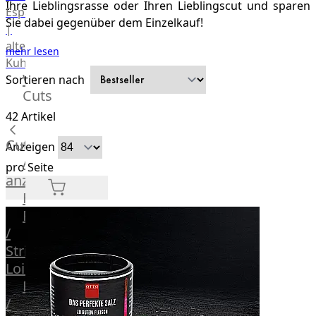
Ihre Lieblingsrasse oder Ihren Lieblingscut und sparen
Espanola
Sie dabei gegenüber dem Einzelkauf!
|
alte
mehr lesen
Kuh
Wagyu
Sortieren nach
Cuts
Beef
Morgan
42
Artikel
Ranch
Cuts
Anzeigen
Wagyu
Alle
Japanisches
pro Seite
anzeigen
Wagyu
Filet
Beef
Rumpsteak
Japanisches
/
Kobe
Strip
Wagyu
Loin
Australian
F1
Entrecote
Wagyu
/