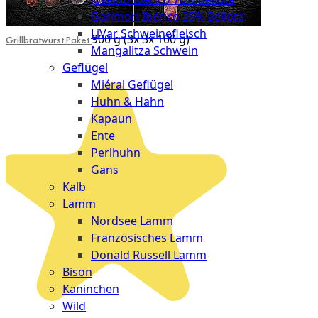
Garimori Ibérico 35% Bellota
LiVar Schweinefleisch
900 g (3x 3x 100 g)
Grillbratwurst Paket
Mangalitza Schwein
Geflügel
Miéral Geflügel
Huhn & Hahn
Kapaun
Ente
Perlhuhn
Gans
Kalb
Lamm
Nordsee Lamm
Französisches Lamm
Donald Russell Lamm
Bison
Kaninchen
Wild