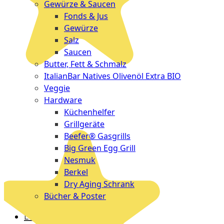
Gewürze & Saucen
Fonds & Jus
Gewürze
Salz
Saucen
Butter, Fett & Schmalz
ItalianBar Natives Olivenöl Extra BIO
Veggie
Hardware
Küchenhelfer
Grillgeräte
Beefer® Gasgrills
Big Green Egg Grill
Nesmuk
Berkel
Dry Aging Schrank
Bücher & Poster
Events