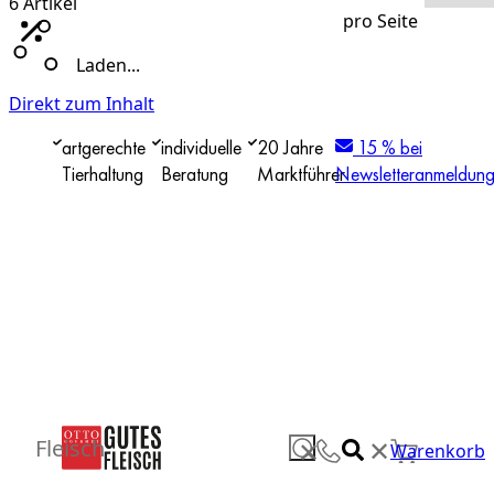
6
Artikel
pro Seite
Laden...
Direkt zum Inhalt
artgerechte
individuelle
20 Jahre
15 % bei
Tierhaltung
Beratung
Marktführer
Newsletteranmeldun
✕
Fleisch
✕
Warenkorb