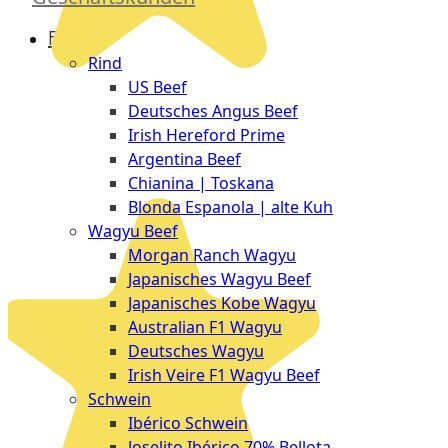
Düsseldorf
Fleisch
The
Rind
Meat
US Beef
Club
Deutsches Angus Beef
|
Irish Hereford Prime
Stuttgart
Argentina Beef
Chianina | Toskana
Blonda Espanola | alte Kuh
Wagyu Beef
Morgan Ranch Wagyu
Japanisches Wagyu Beef
Japanisches Kobe Wagyu
Australian F1 Wagyu
Deutsches Wagyu
Irish Veire F1 Wagyu Beef
Schwein
Ibérico Schwein
Joselito Ibérico 70% Bellota