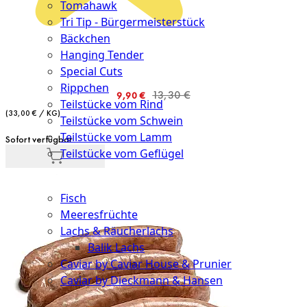
Tomahawk
Tri Tip - Bürgermeisterstück
Bäckchen
Hanging Tender
Special Cuts
Rippchen
Sonderangebot
13,30 €
9,90 €
Teilstücke vom Rind
(33,00 € / KG)
Teilstücke vom Schwein
Teilstücke vom Lamm
Sofort verfügbar
Teilstücke vom Geflügel
Seafood
Fisch
Meeresfrüchte
Lachs & Räucherlachs
Balik Lachs
Caviar by Caviar House & Prunier
Caviar by Dieckmann & Hansen