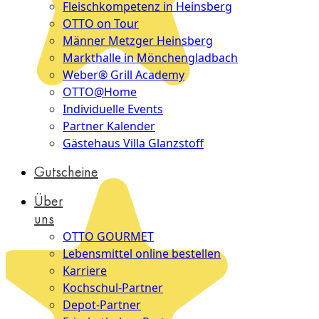
Fleischkompetenz in Heinsberg
OTTO on Tour
Männer Metzger Heinsberg
Markthalle in Mönchengladbach
Weber® Grill Academy
OTTO@Home
Individuelle Events
Partner Kalender
Gästehaus Villa Glanzstoff
Gutscheine
Über
uns
OTTO GOURMET
Lebensmittel online bestellen
Karriere
Kochschul-Partner
Depot-Partner