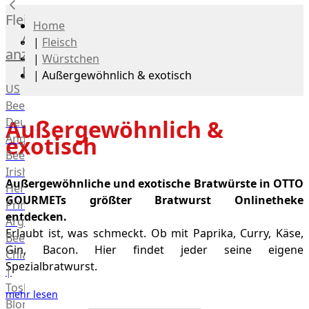
Fleisch
Home
Alle
|
Fleisch
anzeigen
|
Würstchen
Rind
|
Außergewöhnlich & exotisch
US
Beef
Deutsches
Außergewöhnlich &
Angus
exotisch
Beef
Irish
Außergewöhnliche und exotische Bratwürste in OTTO
Hereford
GOURMETs größter Bratwurst Onlinetheke
Prime
entdecken.
Argentina
Erlaubt ist, was schmeckt. Ob mit Paprika, Curry, Käse,
Beef
Gin, Bacon. Hier findet jeder seine eigene
Chianina
Spezialbratwurst.
|
Toskana
mehr lesen
Blonda