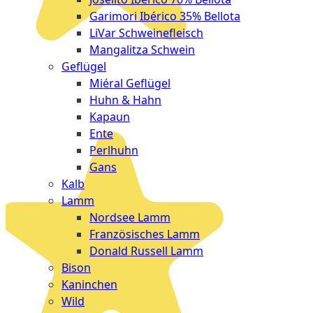
Garimori Ibérico 35% Bellota
LiVar Schweinefleisch
Mangalitza Schwein
Geflügel
Miéral Geflügel
Huhn & Hahn
Kapaun
Ente
Perlhuhn
Gans
Kalb
Lamm
Nordsee Lamm
Französisches Lamm
Donald Russell Lamm
Bison
Kaninchen
Wild