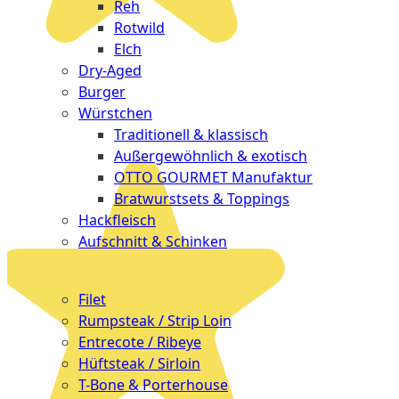
Reh
Rotwild
Elch
Dry-Aged
Burger
Würstchen
Traditionell & klassisch
Außergewöhnlich & exotisch
OTTO GOURMET Manufaktur
Bratwurstsets & Toppings
Hackfleisch
Aufschnitt & Schinken
Cuts
Filet
Rumpsteak / Strip Loin
Entrecote / Ribeye
Hüftsteak / Sirloin
T-Bone & Porterhouse