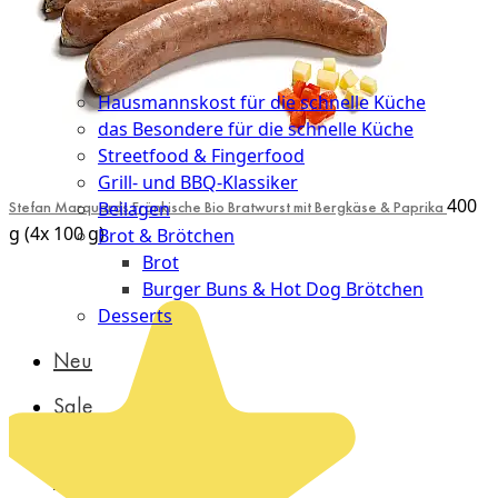
Probierpakete
Schnelle
Küche
Hausmannskost für die schnelle Küche
das Besondere für die schnelle Küche
Streetfood & Fingerfood
Grill- und BBQ-Klassiker
400
Stefan Marquards Fränkische Bio Bratwurst mit Bergkäse & Paprika
Beilagen
g (4x 100 g)
Brot & Brötchen
Brot
Burger Buns & Hot Dog Brötchen
Desserts
Neu
Sale
&
dazu