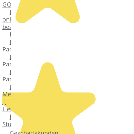
GOURMET
Lebensmittel
online
bestellen
Karriere
Kochschul-
Partner
Depot-
Partner
Frischetheken-
Partner
Männer
Metzger
|
Heinsberg
Feinkost
Stüttgen
|
Geschäftskunden