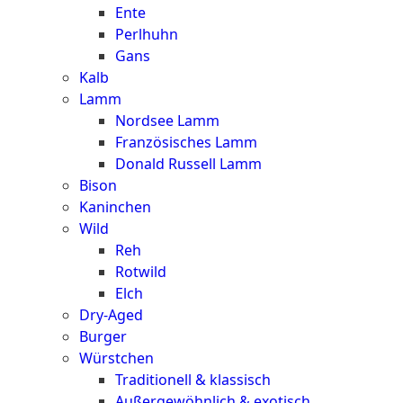
Ente
Perlhuhn
Gans
Kalb
Lamm
Nordsee Lamm
Französisches Lamm
Donald Russell Lamm
Bison
Kaninchen
Wild
Reh
Rotwild
Elch
Dry-Aged
Burger
Würstchen
Traditionell & klassisch
Außergewöhnlich & exotisch