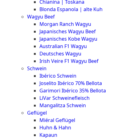
Chianina | Toskana
Blonda Espanola | alte Kuh
Wagyu Beef
Morgan Ranch Wagyu
Japanisches Wagyu Beef
Japanisches Kobe Wagyu
Australian F1 Wagyu
Deutsches Wagyu
Irish Veire F1 Wagyu Beef
Schwein
Ibérico Schwein
Joselito Ibérico 70% Bellota
Garimori Ibérico 35% Bellota
LiVar Schweinefleisch
Mangalitza Schwein
Geflügel
Miéral Geflügel
Huhn & Hahn
Kapaun