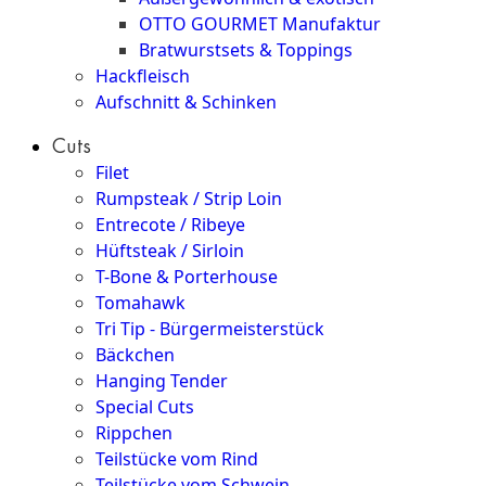
OTTO GOURMET Manufaktur
Bratwurstsets & Toppings
Hackfleisch
Aufschnitt & Schinken
Cuts
Filet
Rumpsteak / Strip Loin
Entrecote / Ribeye
Hüftsteak / Sirloin
T-Bone & Porterhouse
Tomahawk
Tri Tip - Bürgermeisterstück
Bäckchen
Hanging Tender
Special Cuts
Rippchen
Teilstücke vom Rind
Teilstücke vom Schwein