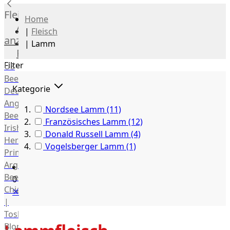
Fleisch
Home
Alle
|
Fleisch
anzeigen
|
Lamm
Rind
Filter
US
Beef
Kategorie
Deutsches
Angus
Nordsee Lamm
(11)
Beef
Französisches Lamm
(12)
Irish
Donald Russell Lamm
(4)
Hereford
Vogelsberger Lamm
(1)
Prime
Argentina
Beef
0
Chianina
✕
|
Toskana
Blonda