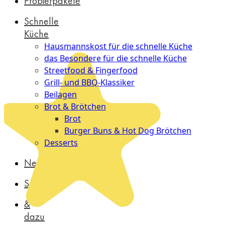
Probierpakete
Schnelle
Küche
Hausmannskost für die schnelle Küche
das Besondere für die schnelle Küche
Streetfood & Fingerfood
Grill- und BBQ-Klassiker
Beilagen
Brot & Brötchen
Brot
Burger Buns & Hot Dog Brötchen
Desserts
Neu
Sale
&
dazu