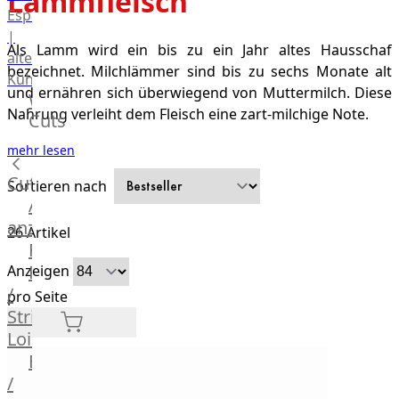
Lammfleisch
Espanola
|
Als Lamm wird ein bis zu ein Jahr altes Hausschaf
alte
bezeichnet. Milchlämmer sind bis zu sechs Monate alt
Kuh
und ernähren sich überwiegend von Muttermilch. Diese
Wagyu
Nahrung verleiht dem Fleisch eine zart-milchige Note.
Cuts
Beef
Morgan
mehr lesen
Ranch
Cuts
Sortieren nach
Wagyu
Alle
Japanisches
anzeigen
Wagyu
26
Artikel
Filet
Beef
Rumpsteak
Anzeigen
Japanisches
/
Kobe
pro Seite
Strip
Wagyu
Loin
Australian
F1
Entrecote
Wagyu
/