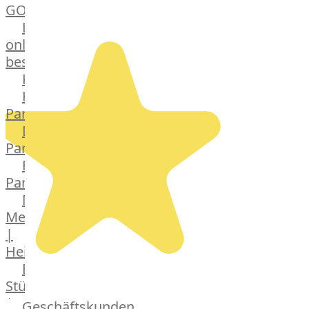
GOURMET
Lebensmittel
online
bestellen
Karriere
Kochschul-
Partner
Depot-
Partner
Frischetheken-
Partner
Männer
Metzger
|
Heinsberg
Feinkost
Stüttgen
|
Geschäftskunden