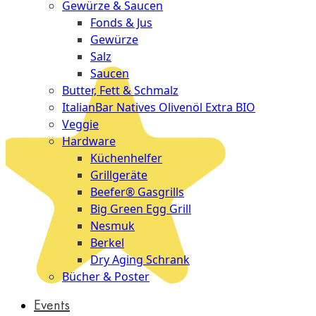
Gewürze & Saucen
Fonds & Jus
Gewürze
Salz
Saucen
Butter, Fett & Schmalz
ItalianBar Natives Olivenöl Extra BIO
Veggie
Hardware
Küchenhelfer
Grillgeräte
Beefer® Gasgrills
Big Green Egg Grill
Nesmuk
Berkel
Dry Aging Schrank
Bücher & Poster
Events