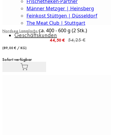
Frischetheken-Partner
Männer Metzger | Heinsberg
Feinkost Stüttgen | Düsseldorf
The Meat Club | Stuttgart
ca. 400 - 600 g (2 Stk.)
Nordsee Lammlachs
Geschäftskunden
Sonderangebot
54,25 €
44,50 €
(89,00 € / KG)
Sofort verfügbar