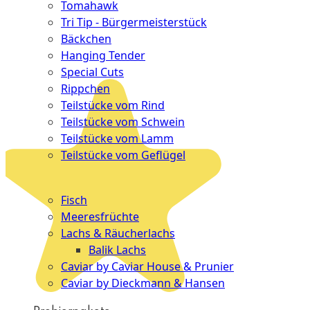
Tomahawk
Tri Tip - Bürgermeisterstück
Bäckchen
Hanging Tender
Special Cuts
Rippchen
Teilstücke vom Rind
Teilstücke vom Schwein
Teilstücke vom Lamm
Teilstücke vom Geflügel
Seafood
Fisch
Meeresfrüchte
Lachs & Räucherlachs
Balik Lachs
Caviar by Caviar House & Prunier
Caviar by Dieckmann & Hansen