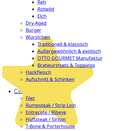
Reh
Rotwild
Elch
Dry-Aged
Burger
Würstchen
Traditionell & klassisch
Außergewöhnlich & exotisch
OTTO GOURMET Manufaktur
Bratwurstsets & Toppings
Hackfleisch
Aufschnitt & Schinken
Cuts
Filet
Rumpsteak / Strip Loin
Entrecote / Ribeye
Hüftsteak / Sirloin
T-Bone & Porterhouse