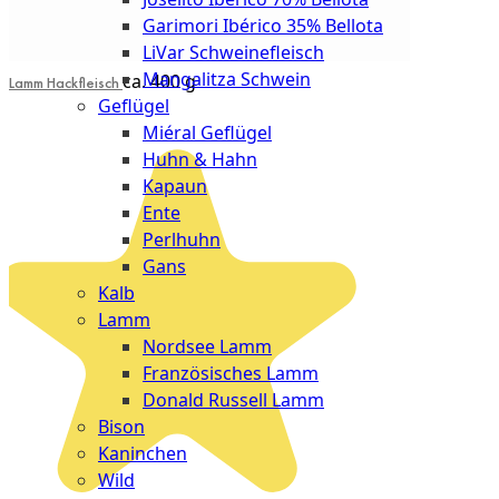
Garimori Ibérico 35% Bellota
LiVar Schweinefleisch
Mangalitza Schwein
ca. 400 g
Lamm Hackfleisch
Geflügel
Miéral Geflügel
Huhn & Hahn
Kapaun
Ente
Perlhuhn
Gans
Kalb
Lamm
Nordsee Lamm
Französisches Lamm
Donald Russell Lamm
Bison
Kaninchen
Wild