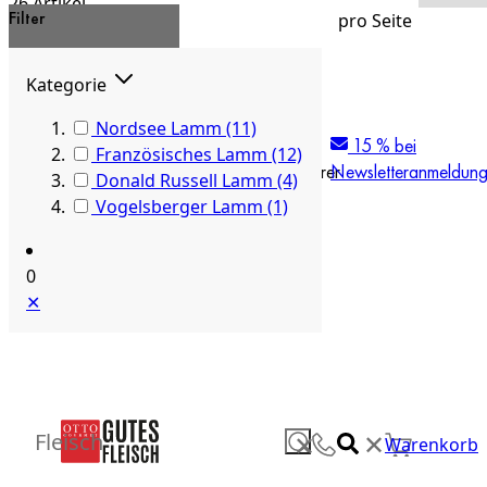
26
Artikel
Filter
pro Seite
Laden...
Kategorie
Direkt zum Inhalt
Nordsee Lamm
(11)
artgerechte
individuelle
20 Jahre
15 % bei
Französisches Lamm
(12)
Tierhaltung
Beratung
Marktführer
Newsletteranmeldun
Donald Russell Lamm
(4)
Vogelsberger Lamm
(1)
0
✕
✕
Fleisch
✕
Warenkorb