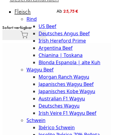
Düsseldorf
Fleisch
Ab
25,75 €
The
Rind
Meat
US Beef
Club
Sofort verfügbar
Deutsches Angus Beef
|
Irish Hereford Prime
Stuttgart
Argentina Beef
Chianina | Toskana
Blonda Espanola | alte Kuh
Wagyu Beef
Morgan Ranch Wagyu
Japanisches Wagyu Beef
Japanisches Kobe Wagyu
Australian F1 Wagyu
Deutsches Wagyu
Irish Veire F1 Wagyu Beef
Schwein
Ibérico Schwein
Joselito Ibérico 70% Bellota