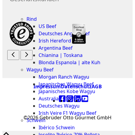
Düsseldorf
Fleisch
The
Rind
Meat
US Beef
Club
Deutsches Angus Beef
|
Irish Hereford Prime
Stuttgart
Argentina Beef
Chianina | Toskana
Blonda Espanola | alte Kuh
Wagyu Beef
Morgan Ranch Wagyu
Japanisches Wagyu Beef
Impressum
Datenschutz
AGB
Japanisches Kobe Wagyu
Australian F1 Wagyu
Deutsches Wagyu
Irish Veire F1 Wagyu Beef
©2026 Gebrüder Otto Gourmet GmbH
Schwein
Ibérico Schwein
Joselito Ibérico 70% Bellota