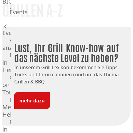
BIO
GRILLEN A-Z
Veggie
Events
Hardware
Küchenhelfer
Grillgeräte
Events
Beefer®
Alle
Lust, Ihr Grill Know-how auf
Gasgrills
anzeigen
Big
Fleischkompetenz
das nächste Level zu heben?
Green
in
Egg
In unserem Grill-Lexikon bekommen Sie Tipps,
Heinsberg
Grill
Tricks und Informationen rund um das Thema
OTTO
Nesmuk
Grillen & BBQ.
on
Berkel
Tour
Dry
Männer
mehr dazu
Aging
Metzger
Schrank
Heinsberg
Bücher
Markthalle
&
in
Poster