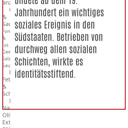
Dog
anzeigen
Brötchen
Gewürze
Jahrhundert ein wichtiges
Desserts
&
soziales Ereignis in den
Saucen
Fonds
Südstaaten. Betrieben von
&
Jus
durchweg allen sozialen
Gewürze
Schichten, wirkte es
Salz
Saucen
identitätsstiftend.
Butter,
Fett
&
Schmalz
ItalianBar
Natives
Olivenöl
Extra