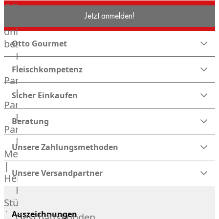
GOURMET
Jetzt anmelden!
Lebensmittel
online
bestellen
Otto Gourmet
Karriere
Kochschul-
Fleischkompetenz
Partner
Depot-
Sicher Einkaufen
Partner
Frischetheken-
Beratung
Partner
Männer
Unsere Zahlungsmethoden
Metzger
|
Unsere Versandpartner
Heinsberg
Feinkost
Stüttgen
|
Auszeichnungen
Geschäftskunden