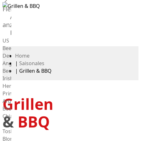
Fleisch
Alle
anzeigen
Rind
US
Beef
Deutsches
Home
Angus
|
Saisonales
Beef
|
Grillen & BBQ
Irish
Hereford
Prime
Grillen
Argentina
Beef
&
BBQ
Chianina
|
Toskana
Blonda