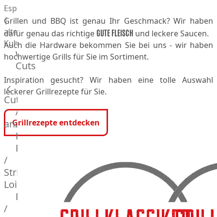
Espanola
|
Grillen und BBQ ist genau Ihr Geschmack? Wir haben
alte
GUTE FLEISCH
dafür genau das richtige
und leckere Saucen.
Kuh
Auch die Hardware bekommen Sie bei uns - wir haben
Wagyu
hochwertige Grills für Sie im Sortiment.
Cuts
Beef
Morgan
Inspiration gesucht? Wir haben eine tolle Auswahl
Ranch
leckerer Grillrezepte für Sie.
Cuts
Wagyu
Alle
Japanisches
anzeigen
Grillrezepte entdecken
Wagyu
Filet
Beef
Rumpsteak
Japanisches
/
Kobe
Strip
Wagyu
Loin
Australian
F1
Entrecote
Wagyu
/