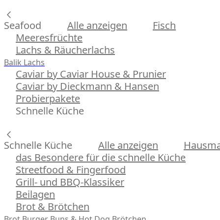
Seafood
Alle anzeigen
Fisch
Meeresfrüchte
Lachs & Räucherlachs
Balik Lachs
Caviar by Caviar House & Prunier
Caviar by Dieckmann & Hansen
Probierpakete
Schnelle Küche
Schnelle Küche
Alle anzeigen
Hausman
das Besondere für die schnelle Küche
Streetfood & Fingerfood
Grill- und BBQ-Klassiker
Beilagen
Brot & Brötchen
Brot
Burger Buns & Hot Dog Brötchen