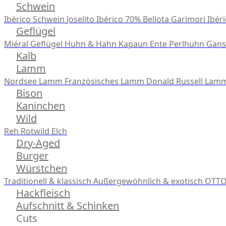
Schwein
Ibérico Schwein
Joselito Ibérico 70% Bellota
Garimori Ibéri
Geflügel
Miéral Geflügel
Huhn & Hahn
Kapaun
Ente
Perlhuhn
Gans
Kalb
Lamm
Nordsee Lamm
Französisches Lamm
Donald Russell Lam
Bison
Kaninchen
Wild
Reh
Rotwild
Elch
Dry-Aged
Burger
Würstchen
Traditionell & klassisch
Außergewöhnlich & exotisch
OTTO
Hackfleisch
Aufschnitt & Schinken
Cuts