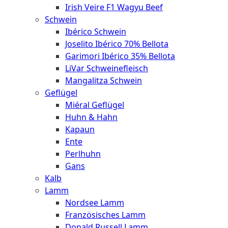
Irish Veire F1 Wagyu Beef
Schwein
Ibérico Schwein
Joselito Ibérico 70% Bellota
Garimori Ibérico 35% Bellota
LiVar Schweinefleisch
Mangalitza Schwein
Geflügel
Miéral Geflügel
Huhn & Hahn
Kapaun
Ente
Perlhuhn
Gans
Kalb
Lamm
Nordsee Lamm
Französisches Lamm
Donald Russell Lamm