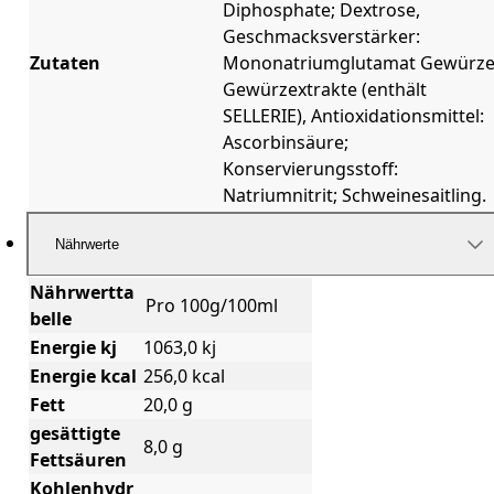
Diphosphate; Dextrose,
Geschmacksverstärker:
Zutaten
Mononatriumglutamat Gewürze
Gewürzextrakte (enthält
SELLERIE), Antioxidationsmittel:
Ascorbinsäure;
Konservierungsstoff:
Natriumnitrit; Schweinesaitling.
Nährwerte
Nährwertta
Pro 100g/100ml
belle
Energie kj
1063,0 kj
Energie kcal
256,0 kcal
Fett
20,0 g
gesättigte
8,0 g
Fettsäuren
Kohlenhydr