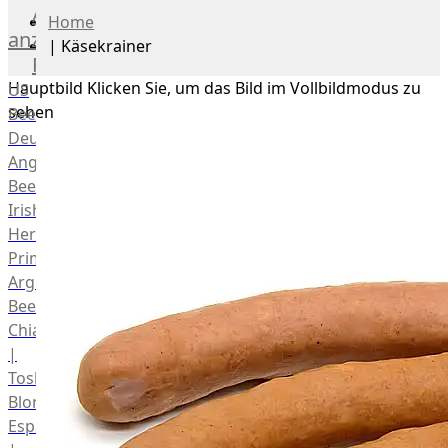
Alle
Home
anzeigen
|
Käsekrainer
Rind
Hauptbild
Klicken Sie, um das Bild im Vollbildmodus zu
US
sehen
Beef
Deutsches
Angus
Beef
Irish
Hereford
Prime
Argentina
Beef
Chianina
|
Toskana
Blonda
Espanola