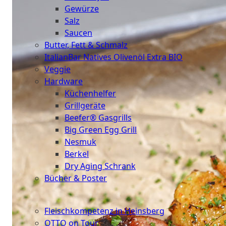
Gewürze
Salz
Saucen
Butter, Fett & Schmalz
ItalianBar Natives Olivenöl Extra BIO
Veggie
Hardware
Küchenhelfer
Grillgeräte
Beefer® Gasgrills
Big Green Egg Grill
Nesmuk
Berkel
Dry Aging Schrank
Bücher & Poster
Events
Fleischkompetenz in Heinsberg
OTTO on Tour