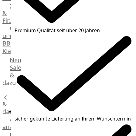
Streetfood
GOURMET
&
Manufaktur
Fingerfood
Bratwurstsets
Grill-
&
Premium Qualität seit über 20 Jahren
und
Toppings
BBQ-
Hackfleisch
Klassiker
Aufschnitt
&
Beilagen
Neu
Schinken
Brot
Sale
&
&
Brötchen
dazu
Brot
Burger
&
Buns
&
dazu
Hot
Alle
sicher gekühlte Lieferung an Ihrem Wunschtermin
Dog
anzeigen
Brötchen
Gewürze