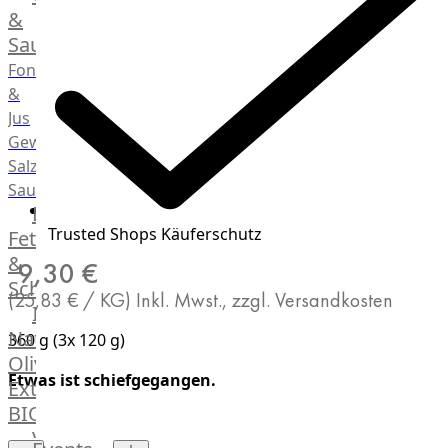
Desserts
&
Saucen
Fonds
&
Jus
Gewürze
Salz
Saucen
Butter,
Trusted Shops Käuferschutz
Fett
&
9,30 €
Schmalz
(25,83 € / KG)
Inkl. Mwst., zzgl. Versandkosten
ItalianBar
Natives
360 g (3x 120 g)
Olivenöl
Etwas ist schiefgegangen.
Extra
BIO
Veggie