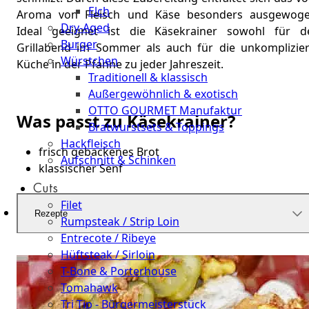
Elch
Aroma von Fleisch und Käse besonders ausgewoge
Dry-Aged
Ideal geeignet ist die Käsekrainer sowohl für d
Burger
Grillabend im Sommer als auch für die unkomplizier
Würstchen
Küche in der Pfanne zu jeder Jahreszeit.
Traditionell & klassisch
Außergewöhnlich & exotisch
OTTO GOURMET Manufaktur
Was passt zu Käsekrainer?
Bratwurstsets & Toppings
Hackfleisch
frisch gebackenes Brot
Aufschnitt & Schinken
klassischer Senf
Cuts
Filet
Rezepte
Rumpsteak / Strip Loin
Entrecote / Ribeye
Hüftsteak / Sirloin
T-Bone & Porterhouse
Tomahawk
Tri Tip - Bürgermeisterstück