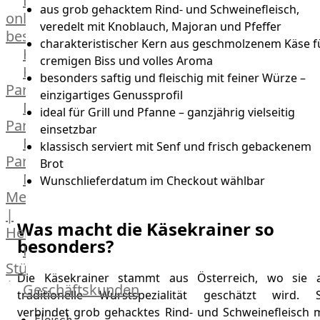
Lebensmittel
aus grob gehacktem Rind- und Schweinefleisch,
online
veredelt mit Knoblauch, Majoran und Pfeffer
bestellen
charakteristischer Kern aus geschmolzenem Käse f
Karriere
cremigen Biss und volles Aroma
Kochschul-
besonders saftig und fleischig mit feiner Würze –
Partner
einzigartiges Genussprofil
Depot-
ideal für Grill und Pfanne – ganzjährig vielseitig
Partner
einsetzbar
Frischetheken-
klassisch serviert mit Senf und frisch gebackenem
Partner
Brot
Männer
Wunschlieferdatum im Checkout wählbar
Metzger
|
Was macht die Käsekrainer so
Heinsberg
besonders?
Feinkost
Stüttgen
Die Käsekrainer stammt aus Österreich, wo sie a
|
Geschäftskunden
traditionelle Wurstspezialität geschätzt wird. S
Düsseldorf
verbindet grob gehacktes Rind- und Schweinefleisch m
Fleisch