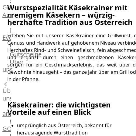
Wurstspezialität Käsekrainer mit
Grill
cremigem Käsekern – würzig-
Academy
herzhafte Tradition aus Österreich
OTTO@Home
Individuelle
Erleben Sie mit unserer Käsekrainer eine Grillwurst, 
Events
Genuss und Handwerk auf gehobenem Niveau verbinde
Partner
Herzhaftes Rind- und Schweinefleisch, fein abgeschmec
Kalender
Gutscheine
und ergänzt durch einen geschmolzenen Käseker
Gästehaus
Über
sorgen für ein Geschmackserlebnis, das weit über d
Villa
uns
Gewohnte hinausgeht – das ganze Jahr über, am Grill o
Glanzstoff
in der Pfanne.
Über
uns
Käsekrainer: die wichtigsten
Alle
Vorteile auf einen Blick
anzeigen
OTTO
ursprünglich aus Österreich, bekannt für
GOURMET
herausragende Wursttradition