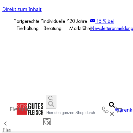
Direkt zum Inhalt
artgerechte
individuelle
20 Jahre
15 % bei
Tierhaltung
Beratung
Marktführer
Newsletteranmeldun
Fleisch
Warenk
✕
✕
Fleisch