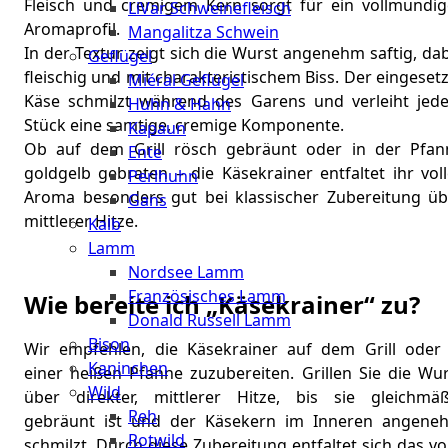
Fleisch und cremigem Kern sorgt für ein vollmundig
LiVar Schweinefleisch
Aromaprofil.
Mangalitza Schwein
In der Textur zeigt sich die Wurst angenehm saftig, da
Geflügel
fleischig und mit charakteristischem Biss. Der eingeset
Miéral Geflügel
Käse schmilzt während des Garens und verleiht jed
Huhn & Hahn
Stück eine samtige, cremige Komponente.
Kapaun
Ob auf dem Grill rösch gebräunt oder in der Pfan
Ente
goldgelb gebraten – die Käsekrainer entfaltet ihr vol
Perlhuhn
Aroma besonders gut bei klassischer Zubereitung üb
Gans
mittlerer Hitze.
Kalb
Lamm
Nordsee Lamm
Französisches Lamm
Wie bereite ich „Käsekrainer“ zu?
Donald Russell Lamm
Bison
Wir empfehlen, die Käsekrainer auf dem Grill oder 
Kaninchen
einer heißen Pfanne zuzubereiten. Grillen Sie die Wur
Wild
über direkter, mittlerer Hitze, bis sie gleichmäß
Reh
gebräunt ist und der Käsekern im Inneren angene
Rotwild
schmilzt. Durch diese Zubereitung entfaltet sich das vo