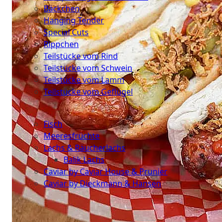
Bäckchen
Hanging Tender
Special Cuts
Rippchen
Teilstücke vom Rind
Teilstücke vom Schwein
Teilstücke vom Lamm
Teilstücke vom Geflügel
Seafood
Fisch
Meeresfrüchte
Lachs & Räucherlachs
Balik Lachs
Caviar by Caviar House & Prunier
Caviar by Dieckmann & Hansen
Probierpakete