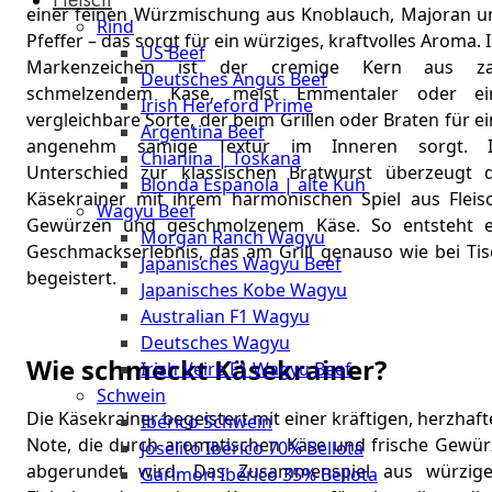
The
einer feinen Würzmischung aus Knoblauch, Majoran u
Rind
Meat
Pfeffer – das sorgt für ein würziges, kraftvolles Aroma. 
US Beef
Club
Markenzeichen ist der cremige Kern aus za
Deutsches Angus Beef
|
schmelzendem Käse, meist Emmentaler oder ei
Irish Hereford Prime
Stuttgart
vergleichbare Sorte, der beim Grillen oder Braten für e
Argentina Beef
angenehm sämige Textur im Inneren sorgt. 
Chianina | Toskana
Unterschied zur klassischen Bratwurst überzeugt d
Blonda Espanola | alte Kuh
Käsekrainer mit ihrem harmonischen Spiel aus Fleisc
Wagyu Beef
Gewürzen und geschmolzenem Käse. So entsteht e
Morgan Ranch Wagyu
Geschmackserlebnis, das am Grill genauso wie bei Tis
Japanisches Wagyu Beef
begeistert.
Japanisches Kobe Wagyu
Australian F1 Wagyu
Deutsches Wagyu
Wie schmeckt Käsekrainer?
Irish Veire F1 Wagyu Beef
Schwein
Die Käsekrainer begeistert mit einer kräftigen, herzhaf
Ibérico Schwein
Note, die durch aromatischen Käse und frische Gewür
Joselito Ibérico 70% Bellota
abgerundet wird. Das Zusammenspiel aus würzig
Garimori Ibérico 35% Bellota