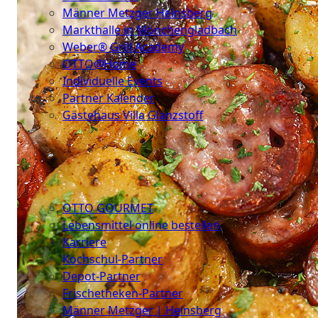
Männer Metzger Heinsberg
Markthalle in Mönchengladbach
Weber® Grill Academy
OTTO@Home
Individuelle Events
Partner Kalender
Gästehaus Villa Glanzstoff
Gutscheine
Über
uns
OTTO GOURMET
Lebensmittel online bestellen
Karriere
Kochschul-Partner
Depot-Partner
Frischetheken-Partner
Männer Metzger | Heinsberg