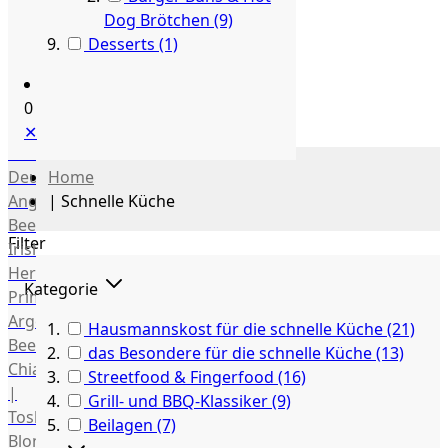
Dog Brötchen
(9)
Fleisch
Desserts
(1)
Alle
anzeigen
Rind
0
US
✕
Beef
Deutsches
Home
Angus
|
Schnelle Küche
Beef
Filter
Irish
Hereford
Kategorie
Prime
Argentina
Hausmannskost für die schnelle Küche
(21)
Beef
das Besondere für die schnelle Küche
(13)
Chianina
Streetfood & Fingerfood
(16)
|
Grill- und BBQ-Klassiker
(9)
Toskana
Beilagen
(7)
Blonda