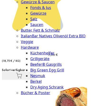
Gewürze & Saucen
Fonds & Jus
Gewürze
Salz
Saucen
Butter, Fett & Schmalz
ItalianBar Natives Olivenöl Extra BIO
Veggie
Hardware
Küchenhelfer
7,50 €
Grillgeräte
(18,75 € / KG)
Beefer® Gasgrills
Big Green Egg Grill
Sofort verfügbar
Nesmuk
Berkel
Dry Aging Schrank
Bücher & Poster
Events