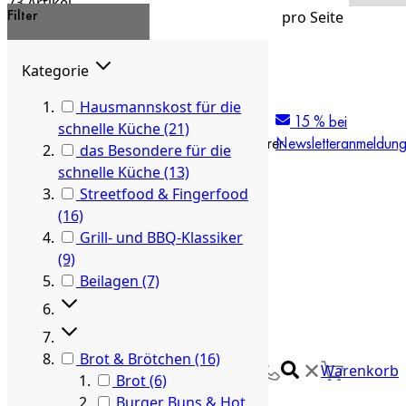
73
Artikel
Filter
pro Seite
Laden...
Kategorie
Direkt zum Inhalt
Hausmannskost für die
artgerechte
individuelle
20 Jahre
15 % bei
schnelle Küche
(21)
Tierhaltung
Beratung
Marktführer
Newsletteranmeldun
das Besondere für die
schnelle Küche
(13)
Streetfood & Fingerfood
(16)
Grill- und BBQ-Klassiker
(9)
Beilagen
(7)
Brot & Brötchen
(16)
✕
Fleisch
✕
Warenkorb
Brot
(6)
Burger Buns & Hot