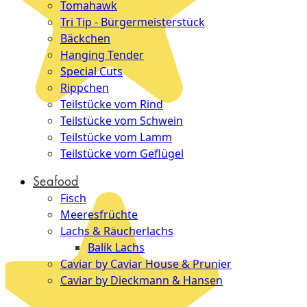
Tomahawk
Tri Tip - Bürgermeisterstück
Bäckchen
Hanging Tender
Special Cuts
Rippchen
Teilstücke vom Rind
Teilstücke vom Schwein
Teilstücke vom Lamm
Teilstücke vom Geflügel
Seafood
Fisch
Meeresfrüchte
Lachs & Räucherlachs
Balik Lachs
Caviar by Caviar House & Prunier
Caviar by Dieckmann & Hansen