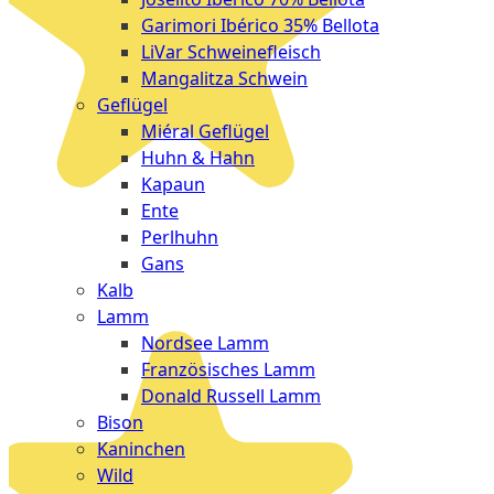
Garimori Ibérico 35% Bellota
LiVar Schweinefleisch
Mangalitza Schwein
Geflügel
Miéral Geflügel
Huhn & Hahn
Kapaun
Ente
Perlhuhn
Gans
Kalb
Lamm
Nordsee Lamm
Französisches Lamm
Donald Russell Lamm
Bison
Kaninchen
Wild