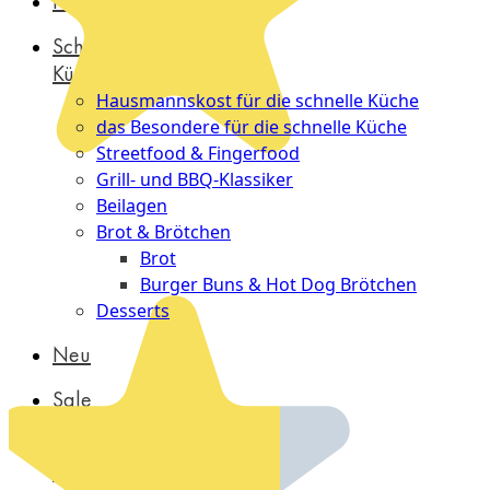
Probierpakete
Schnelle
Küche
Hausmannskost für die schnelle Küche
das Besondere für die schnelle Küche
Streetfood & Fingerfood
Grill- und BBQ-Klassiker
Beilagen
Brot & Brötchen
Brot
Burger Buns & Hot Dog Brötchen
Desserts
Neu
Sale
&
dazu