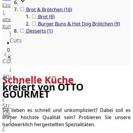
Espanola
Brot & Brötchen
(16)
|
Brot
(6)
alte
Burger Buns & Hot Dog Brötchen
(9)
Kuh
Desserts
(1)
Wagyu
Cuts
Beef
Morgan
0
Ranch
✕
Cuts
Wagyu
Alle
Japanisches
anzeigen
Schnelle Küche
Wagyu
Filet
kreiert von OTTO
Beef
Rumpsteak
GOURMET
Japanisches
/
Kobe
Strip
Wagyu
Sie lieben es schnell und unkompliziert? Dabei soll es
Loin
Australian
immer höchste Qualität sein? Probieren Sie unsere
F1
Entrecote
handwerklich hergestellten Spezialitäten.
Wagyu
/