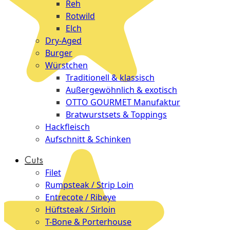
Reh
Rotwild
Elch
Dry-Aged
Burger
Würstchen
Traditionell & klassisch
Außergewöhnlich & exotisch
OTTO GOURMET Manufaktur
Bratwurstsets & Toppings
Hackfleisch
Aufschnitt & Schinken
Cuts
Filet
Rumpsteak / Strip Loin
Entrecote / Ribeye
Hüftsteak / Sirloin
T-Bone & Porterhouse