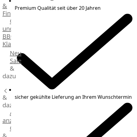
&
Manufaktur
Premium Qualität seit über 20 Jahren
Fingerfood
Bratwurstsets
Grill-
&
und
Toppings
BBQ-
Hackfleisch
Klassiker
Aufschnitt
&
Beilagen
Neu
Schinken
Brot
Sale
&
&
Brötchen
dazu
Brot
Burger
&
Buns
sicher gekühlte Lieferung an Ihrem Wunschtermin
&
dazu
Hot
Alle
Dog
anzeigen
Brötchen
Gewürze
Desserts
&