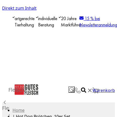
Direkt zum Inhalt
artgerechte
individuelle
20 Jahre
15 % bei
Tierhaltung
Beratung
Marktführer
Newsletteranmeldun
✕
Fleisch
✕
Warenkorb
Fleisch
Home
Alle
|
Hot Dog Brötchen, 10er Set