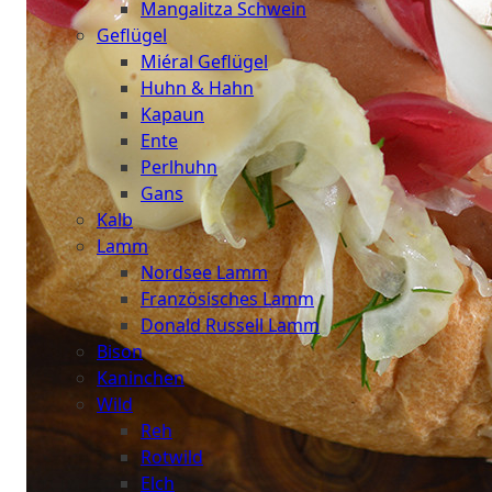
Mangalitza Schwein
Geflügel
Miéral Geflügel
Huhn & Hahn
Kapaun
Ente
Perlhuhn
Gans
Kalb
Lamm
Nordsee Lamm
Französisches Lamm
Donald Russell Lamm
Bison
Kaninchen
Wild
Reh
Rotwild
Elch