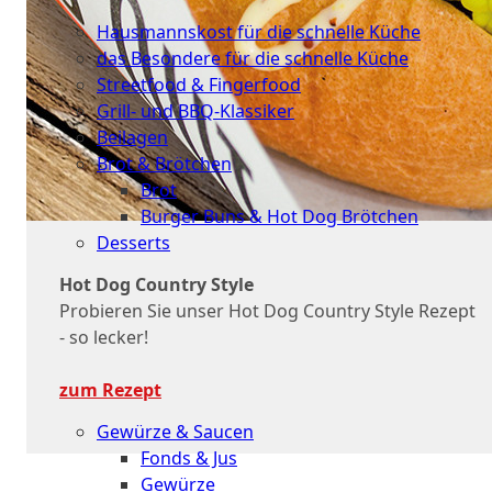
Küche
Hausmannskost für die schnelle Küche
das Besondere für die schnelle Küche
Streetfood & Fingerfood
Grill- und BBQ-Klassiker
Beilagen
Brot & Brötchen
Brot
Burger Buns & Hot Dog Brötchen
Desserts
Neu
Hot Dog Country Style
Probieren Sie unser Hot Dog Country Style Rezept
Sale
- so lecker!
&
zum Rezept
dazu
Gewürze & Saucen
Fonds & Jus
Gewürze