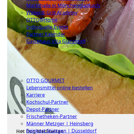
Markthalle in Mönchengladbach
Weber® Grill Academy
OTTO@Home
Individuelle Events
Partner Kalender
Gästehaus Villa Glanzstoff
Gutscheine
Über
uns
OTTO GOURMET
Lebensmittel online bestellen
Karriere
Kochschul-Partner
Depot-Partner
Frischetheken-Partner
Männer Metzger | Heinsberg
Feinkost Stüttgen | Düsseldorf
Hot Dog Mediterran