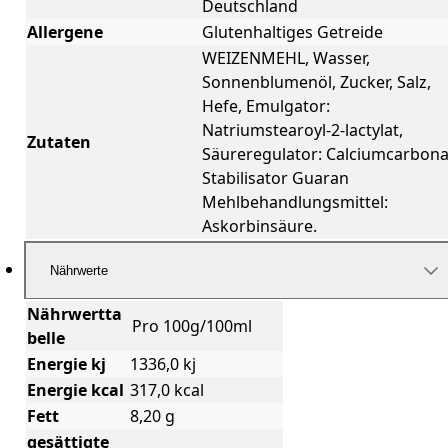
Deutschland
Allergene
Glutenhaltiges Getreide
WEIZENMEHL, Wasser,
Sonnenblumenöl, Zucker, Salz,
Hefe, Emulgator:
Natriumstearoyl-2-lactylat,
Zutaten
Säureregulator: Calciumcarbona
Stabilisator Guaran
Mehlbehandlungsmittel:
Askorbinsäure.
Nährwerte
Nährwertta
Pro 100g/100ml
belle
Energie kj
1336,0 kj
Energie kcal
317,0 kcal
Fett
8,20 g
gesättigte