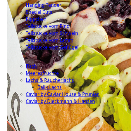
Hanging Tender
Special Cuts
Rippchen
Teilstücke vom Rind
Teilstücke vom Schwein
Teilstücke vom Lamm
Teilstücke vom Geflügel
Seafood
Fisch
Meeresfrüchte
Lachs & Räucherlachs
Balik Lachs
Caviar by Caviar House & Prunier
Caviar by Dieckmann & Hansen
Probierpakete
Schnelle