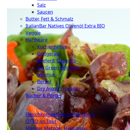
Salz
Saucen
Butter, Fett & Schmalz
ItalianBar Natives Olivenöl Extra BIO
Veggie
Hardware
Küchenhelfer
Grillgeräte
Beefer® Gasgrills
Big Green Egg Grill
Nesmuk
Berkel
Dry Aging Schrank
Bücher & Poster
Events
Fleischkompetenz in Heinsberg
OTTO on Tour
Männer Metzger Heinsberg