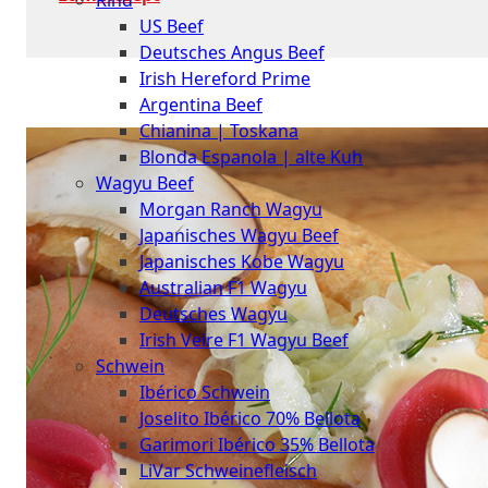
Rind
Meat
US Beef
Club
Deutsches Angus Beef
|
Irish Hereford Prime
Stuttgart
Argentina Beef
Chianina | Toskana
Blonda Espanola | alte Kuh
Wagyu Beef
Morgan Ranch Wagyu
Japanisches Wagyu Beef
Japanisches Kobe Wagyu
Australian F1 Wagyu
Deutsches Wagyu
Irish Veire F1 Wagyu Beef
Schwein
Ibérico Schwein
Joselito Ibérico 70% Bellota
Garimori Ibérico 35% Bellota
LiVar Schweinefleisch