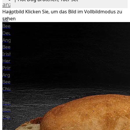
anzeigen
Rind
Hauptbild
Klicken Sie, um das Bild im Vollbildmodus zu
sehen
US
Beef
Deutsches
Angus
Beef
Irish
Hereford
Prime
Argentina
Beef
Chianina
|
Toskana
Blonda
Espanola
|