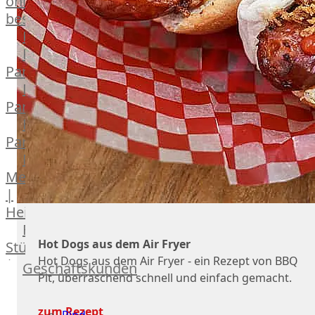
online
bestellen
Karriere
Kochschul-
Partner
Depot-
Partner
Frischetheken-
Partner
Männer
Metzger
|
Heinsberg
Feinkost
Hot Dogs aus dem Air Fryer
Stüttgen
Hot Dogs aus dem Air Fryer - ein Rezept von BBQ
|
Geschäftskunden
Pit, überraschend schnell und einfach gemacht.
Düsseldorf
Fleisch
The
zum Rezept