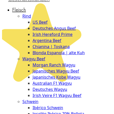
Düsseldorf
Fleisch
The
Rind
Meat
US Beef
Club
Deutsches Angus Beef
|
Irish Hereford Prime
Stuttgart
Argentina Beef
Chianina | Toskana
Blonda Espanola | alte Kuh
Wagyu Beef
Morgan Ranch Wagyu
Japanisches Wagyu Beef
Japanisches Kobe Wagyu
Australian F1 Wagyu
Deutsches Wagyu
Irish Veire F1 Wagyu Beef
Schwein
Ibérico Schwein
Joselito Ibérico 70% Bellota