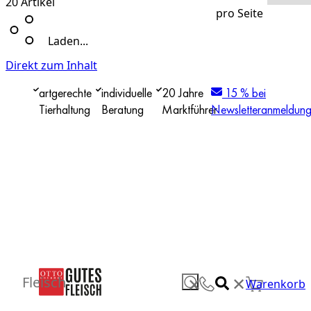
20
Artikel
pro Seite
Laden...
Direkt zum Inhalt
artgerechte
individuelle
20 Jahre
15 % bei
Tierhaltung
Beratung
Marktführer
Newsletteranmeldun
✕
Fleisch
✕
Warenkorb