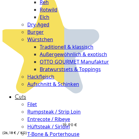
Reh
Rotwild
Elch
Dry-Aged
Burger
Würstchen
Traditionell & klassisch
Außergewöhnlich & exotisch
OTTO GOURMET Manufaktur
Bratwurstsets & Toppings
Hackfleisch
Aufschnitt & Schinken
Cuts
Filet
Rumpsteak / Strip Loin
Entrecote / Ribeye
19,90 €
Hüftsteak / Sirloin
(26,18 € / KG)
T-Bone & Porterhouse