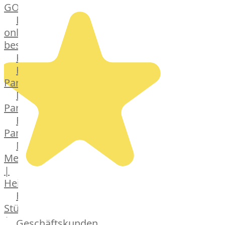
GOURMET
Lebensmittel
online
bestellen
Karriere
Kochschul-
Partner
Depot-
Partner
Frischetheken-
Partner
Männer
Metzger
|
Heinsberg
Feinkost
Stüttgen
|
Geschäftskunden