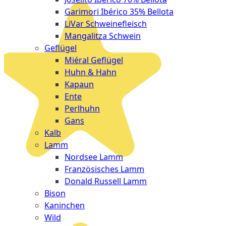
Garimori Ibérico 35% Bellota
LiVar Schweinefleisch
Mangalitza Schwein
Geflügel
Miéral Geflügel
Huhn & Hahn
Kapaun
Ente
Perlhuhn
Gans
Kalb
Lamm
Nordsee Lamm
Französisches Lamm
Donald Russell Lamm
Bison
Kaninchen
Wild