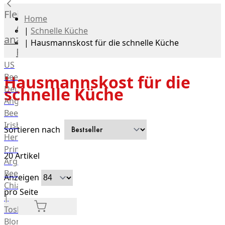
Fleisch
Home
Alle
|
Schnelle Küche
anzeigen
|
Hausmannskost für die schnelle Küche
Rind
US
Beef
Hausmannskost für die
Deutsches
schnelle Küche
Angus
Beef
Irish
Sortieren nach
Hereford
Prime
20
Artikel
Argentina
Beef
Anzeigen
Chianina
pro Seite
|
Toskana
Blonda