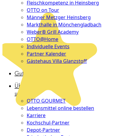
Fleischkompetenz in Heinsberg
OTTO on Tour
Männer Metzger Heinsberg
Markthalle in Mönchengladbach
Weber® Grill Academy
OTTO@Home
Individuelle Events
Partner Kalender
Gästehaus Villa Glanzstoff
Gutscheine
Über
uns
OTTO GOURMET
Lebensmittel online bestellen
Karriere
Kochschul-Partner
Depot-Partner