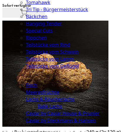
Tomahawk
Sofort verfügbar
Tri Tip - Bürgermeisterstück
Bäckchen
Hanging Tender
Special Cuts
Rippchen
Teilstücke vom Rind
Teilstücke vom Schwein
Teilstücke vom Lamm
Teilstücke vom Geflügel
Seafood
Fisch
Meeresfrüchte
Lachs & Räucherlachs
Balik Lachs
Caviar by Caviar House & Prunier
Caviar by Dieckmann & Hansen
240 g (2x 120 g)