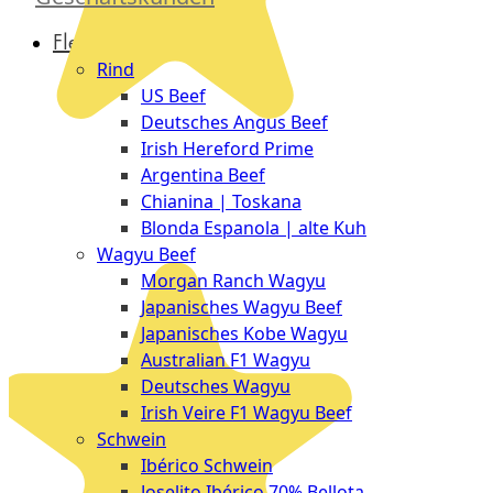
Düsseldorf
Fleisch
The
Rind
Meat
US Beef
Club
Deutsches Angus Beef
|
Irish Hereford Prime
Stuttgart
Argentina Beef
Chianina | Toskana
Blonda Espanola | alte Kuh
Wagyu Beef
Morgan Ranch Wagyu
Japanisches Wagyu Beef
Japanisches Kobe Wagyu
Australian F1 Wagyu
Deutsches Wagyu
Irish Veire F1 Wagyu Beef
Schwein
Ibérico Schwein
Joselito Ibérico 70% Bellota