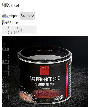
Espanola
13
Artikel
|
alte
Anzeigen
Kuh
pro Seite
Wagyu
Cuts
Beef
Morgan
Ranch
Cuts
Wagyu
Alle
Japanisches
anzeigen
Wagyu
Filet
Beef
Rumpsteak
Japanisches
/
Kobe
Strip
Wagyu
Loin
Australian
F1
Entrecote
Wagyu
/