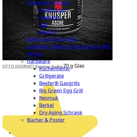
Gewürze & Saucen
Fonds & Jus
Gewürze
Salz
Saucen
Butter, Fett & Schmalz
ItalianBar Natives Olivenöl Extra BIO
Veggie
Hardware
70 g Glas
OTTO GOURMET Knusper Asche
Küchenhelfer
Grillgeräte
Beefer® Gasgrills
Big Green Egg Grill
Nesmuk
Berkel
Dry Aging Schrank
Bücher & Poster
Events