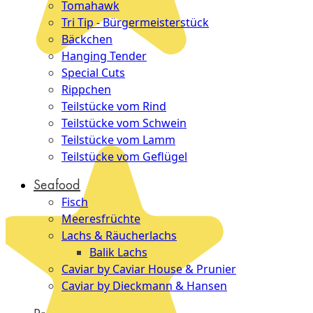
Tomahawk
Tri Tip - Bürgermeisterstück
Bäckchen
Hanging Tender
Special Cuts
Rippchen
Teilstücke vom Rind
Teilstücke vom Schwein
Teilstücke vom Lamm
Teilstücke vom Geflügel
Seafood
Fisch
Meeresfrüchte
Lachs & Räucherlachs
Balik Lachs
Caviar by Caviar House & Prunier
Caviar by Dieckmann & Hansen