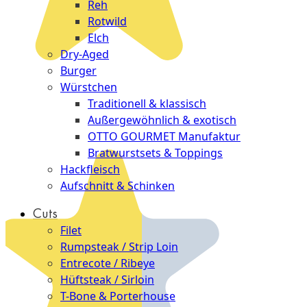
Reh
Rotwild
Elch
Dry-Aged
Burger
Würstchen
Traditionell & klassisch
Außergewöhnlich & exotisch
OTTO GOURMET Manufaktur
Bratwurstsets & Toppings
Hackfleisch
Aufschnitt & Schinken
Cuts
Filet
Rumpsteak / Strip Loin
Entrecote / Ribeye
Hüftsteak / Sirloin
T-Bone & Porterhouse