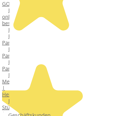
GOURMET
Lebensmittel
online
bestellen
Karriere
Kochschul-
Partner
Depot-
Partner
Frischetheken-
Partner
Männer
Metzger
|
Heinsberg
Feinkost
Stüttgen
|
Geschäftskunden