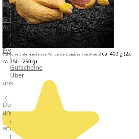
Mönchengladbach
Weber®
Grill
Academy
OTTO@Home
Individuelle
Events
ca. 400 g (2x
Barbarie Entenkeulen Le Prince de Dombes von Miéral
Partner
ca. 150 - 250 g)
Kalender
Gutscheine
Gästehaus
Über
Villa
uns
Glanzstoff
Über
uns
Alle
anzeigen
OTTO