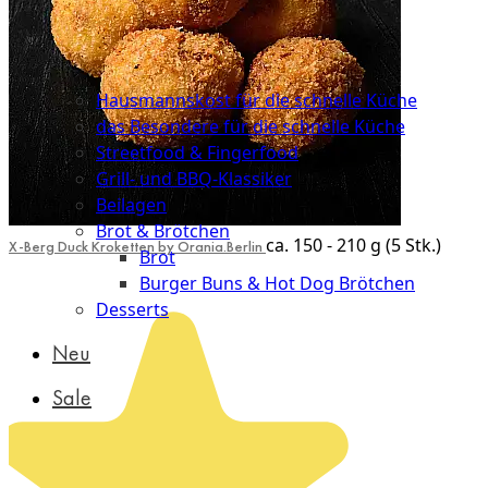
Probierpakete
Schnelle
Küche
Hausmannskost für die schnelle Küche
das Besondere für die schnelle Küche
Streetfood & Fingerfood
Grill- und BBQ-Klassiker
Beilagen
Brot & Brötchen
ca. 150 - 210 g (5 Stk.)
X-Berg Duck Kroketten by Orania.Berlin
Brot
Burger Buns & Hot Dog Brötchen
Desserts
Neu
Sale
&
dazu