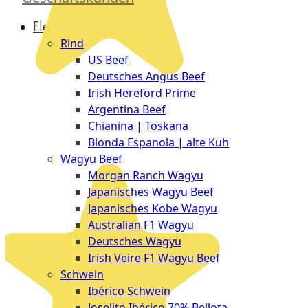
Düsseldorf
Fleisch
The
Rind
Meat
US Beef
Club
Deutsches Angus Beef
|
Irish Hereford Prime
Stuttgart
Argentina Beef
Chianina | Toskana
Blonda Espanola | alte Kuh
Wagyu Beef
Morgan Ranch Wagyu
Japanisches Wagyu Beef
Japanisches Kobe Wagyu
Australian F1 Wagyu
Deutsches Wagyu
Irish Veire F1 Wagyu Beef
Schwein
Ibérico Schwein
Joselito Ibérico 70% Bellota