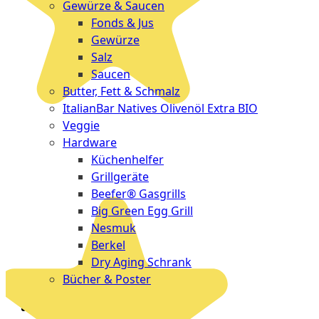
Gewürze & Saucen
Fonds & Jus
Gewürze
Salz
Saucen
Butter, Fett & Schmalz
ItalianBar Natives Olivenöl Extra BIO
Veggie
Hardware
Küchenhelfer
Grillgeräte
Beefer® Gasgrills
Big Green Egg Grill
Nesmuk
Berkel
Dry Aging Schrank
Bücher & Poster
Events