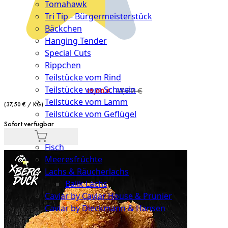
Tomahawk
Tri Tip - Bürgermeisterstück
Bäckchen
Hanging Tender
Special Cuts
Rippchen
Teilstücke vom Rind
Teilstücke vom Schwein
Sonderangebot
17,72 €
15,00 €
Teilstücke vom Lamm
(37,50 € / KG)
Teilstücke vom Geflügel
Sofort verfügbar
Seafood
Fisch
Meeresfrüchte
Lachs & Räucherlachs
Balik Lachs
Caviar by Caviar House & Prunier
Caviar by Dieckmann & Hansen