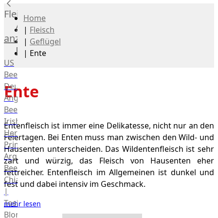
Fleisch
Home
Alle
|
Fleisch
anzeigen
|
Geflügel
Rind
|
Ente
US
Beef
Deutsches
Ente
Angus
Beef
Irish
Entenfleisch ist immer eine Delikatesse, nicht nur an den
Hereford
Feiertagen. Bei Enten muss man zwischen den Wild- und
Prime
Hausenten unterscheiden. Das Wildentenfleisch ist sehr
Argentina
zart und würzig, das Fleisch von Hausenten eher
Beef
fettreicher. Entenfleisch im Allgemeinen ist dunkel und
Chianina
fest und dabei intensiv im Geschmack.
|
Toskana
mehr lesen
Blonda