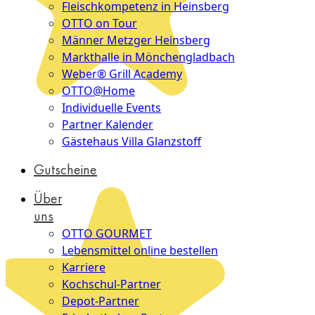
Fleischkompetenz in Heinsberg
OTTO on Tour
Männer Metzger Heinsberg
Markthalle in Mönchengladbach
Weber® Grill Academy
OTTO@Home
Individuelle Events
Partner Kalender
Gästehaus Villa Glanzstoff
Gutscheine
Über
uns
OTTO GOURMET
Lebensmittel online bestellen
Karriere
Kochschul-Partner
Depot-Partner