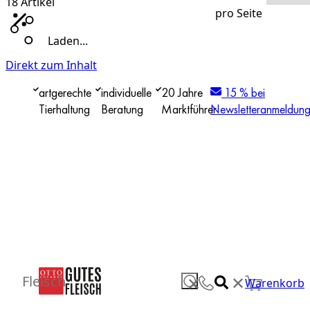
18
Artikel
pro Seite
Laden...
Direkt zum Inhalt
artgerechte
individuelle
20 Jahre
15 % bei
Tierhaltung
Beratung
Marktführer
Newsletteranmeldun
✕
Fleisch
✕
Warenkorb