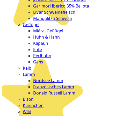
Garimori Ibérico 35% Bellota
LiVar Schweinefleisch
Mangalitza Schwein
Geflügel
Miéral Geflügel
Huhn & Hahn
Kapaun
Ente
Perlhuhn
Gans
Kalb
Lamm
Nordsee Lamm
Französisches Lamm
Donald Russell Lamm
Bison
Kaninchen
Wild