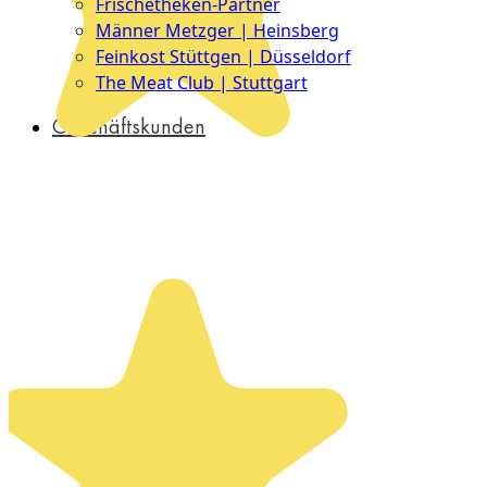
Frischetheken-Partner
Männer Metzger | Heinsberg
Feinkost Stüttgen | Düsseldorf
The Meat Club | Stuttgart
Geschäftskunden