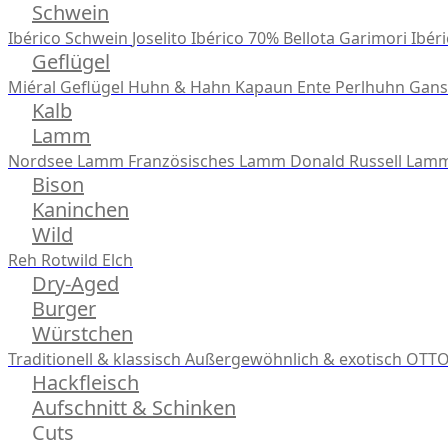
Schwein
Ibérico Schwein
Joselito Ibérico 70% Bellota
Garimori Ibéri
Geflügel
Miéral Geflügel
Huhn & Hahn
Kapaun
Ente
Perlhuhn
Gans
Kalb
Lamm
Nordsee Lamm
Französisches Lamm
Donald Russell Lam
Bison
Kaninchen
Wild
Reh
Rotwild
Elch
Dry-Aged
Burger
Würstchen
Traditionell & klassisch
Außergewöhnlich & exotisch
OTTO
Hackfleisch
Aufschnitt & Schinken
Cuts