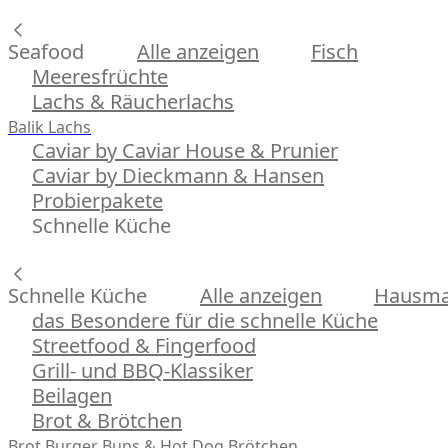
Seafood
Alle anzeigen
Fisch
Meeresfrüchte
Lachs & Räucherlachs
Balik Lachs
Caviar by Caviar House & Prunier
Caviar by Dieckmann & Hansen
Probierpakete
Schnelle Küche
Schnelle Küche
Alle anzeigen
Hausman
das Besondere für die schnelle Küche
Streetfood & Fingerfood
Grill- und BBQ-Klassiker
Beilagen
Brot & Brötchen
Brot
Burger Buns & Hot Dog Brötchen