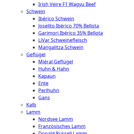
Irish Veire F1 Wagyu Beef
Schwein
Ibérico Schwein
Joselito Ibérico 70% Bellota
Garimori Ibérico 35% Bellota
LiVar Schweinefleisch
Mangalitza Schwein
Geflügel
Miéral Geflügel
Huhn & Hahn
Kapaun
Ente
Perlhuhn
Gans
Kalb
Lamm
Nordsee Lamm
Französisches Lamm
Donald Russell Lamm