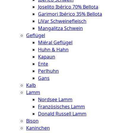
Joselito Ibérico 70% Bellota
Garimori Ibérico 35% Bellota
LiVar Schweinefleisch
Mangalitza Schwein
Geflügel
Miéral Geflügel
Huhn & Hahn
Kapaun
Ente
Perlhuhn
Gans
Kalb
Lamm
Nordsee Lamm
Französisches Lamm
Donald Russell Lamm
Bison
Kaninchen