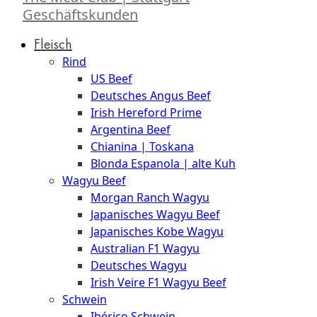
Geschäftskunden
Fleisch
Rind
US Beef
Deutsches Angus Beef
Irish Hereford Prime
Argentina Beef
Chianina | Toskana
Blonda Espanola | alte Kuh
Wagyu Beef
Morgan Ranch Wagyu
Japanisches Wagyu Beef
Japanisches Kobe Wagyu
Australian F1 Wagyu
Deutsches Wagyu
Irish Veire F1 Wagyu Beef
Schwein
Ibérico Schwein