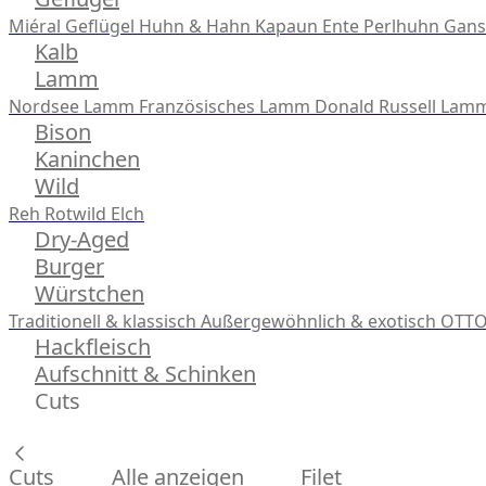
Miéral Geflügel
Huhn & Hahn
Kapaun
Ente
Perlhuhn
Gans
Kalb
Lamm
Nordsee Lamm
Französisches Lamm
Donald Russell Lam
Bison
Kaninchen
Wild
Reh
Rotwild
Elch
Dry-Aged
Burger
Würstchen
Traditionell & klassisch
Außergewöhnlich & exotisch
OTTO
Hackfleisch
Aufschnitt & Schinken
Cuts
Cuts
Alle anzeigen
Filet