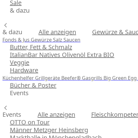
Sale
& dazu
& dazu
Alle anzeigen
Gewürze & Sau
Fonds & Jus
Gewürze
Salz
Saucen
Butter, Fett & Schmalz
ItalianBar Natives Olivenöl Extra BIO
Veggie
Hardware
Küchenhelfer
Grillgeräte
Beefer® Gasgrills
Big Green Egg 
Bücher & Poster
Events
Events
Alle anzeigen
Fleischkompeten
OTTO on Tour
Männer Metzger Heinsberg
Markthalle in Mönchengladbach