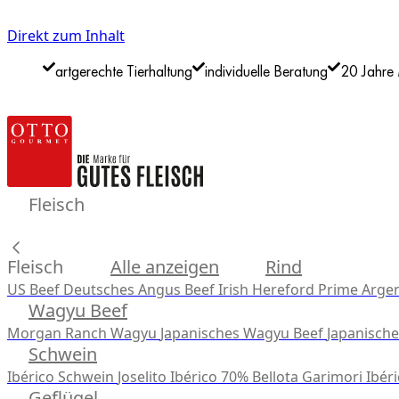
Direkt zum Inhalt
artgerechte Tierhaltung
individuelle Beratung
20 Jahre 
Fleisch
Fleisch
Alle anzeigen
Rind
US Beef
Deutsches Angus Beef
Irish Hereford Prime
Argen
Wagyu Beef
Morgan Ranch Wagyu
Japanisches Wagyu Beef
Japanisch
Schwein
Ibérico Schwein
Joselito Ibérico 70% Bellota
Garimori Ibéri
Geflügel