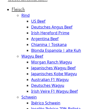
Düsseldorf
Fleisch
The
Rind
Meat
US Beef
Club
Deutsches Angus Beef
|
Irish Hereford Prime
Stuttgart
Argentina Beef
Chianina | Toskana
Blonda Espanola | alte Kuh
Wagyu Beef
Morgan Ranch Wagyu
Japanisches Wagyu Beef
Japanisches Kobe Wagyu
Australian F1 Wagyu
Deutsches Wagyu
Irish Veire F1 Wagyu Beef
Schwein
Ibérico Schwein
Joselito Ibérico 70% Bellota