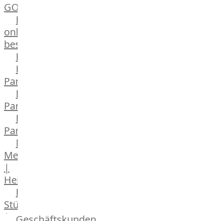
GOURMET
Lebensmittel
online
bestellen
Karriere
Kochschul-
Partner
Depot-
Partner
Frischetheken-
Partner
Männer
Metzger
|
Heinsberg
Feinkost
Stüttgen
|
Geschäftskunden