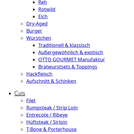
Reh
Rotwild
Elch
Dry-Aged
Burger
Würstchen
Traditionell & klassisch
Außergewöhnlich & exotisch
OTTO GOURMET Manufaktur
Bratwurstsets & Toppings
Hackfleisch
Aufschnitt & Schinken
Cuts
Filet
Rumpsteak / Strip Loin
Entrecote / Ribeye
Hüftsteak / Sirloin
T-Bone & Porterhouse