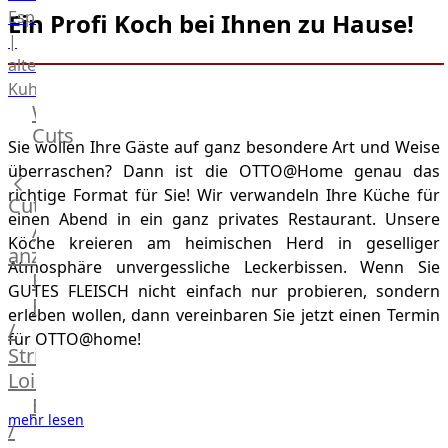
Espanola
Ein Profi Koch bei Ihnen zu Hause!
|
alte
Kuh
Wagyu
Cuts
Beef
Sie wollen Ihre Gäste auf ganz besondere Art und Weise
Morgan
überraschen? Dann ist die OTTO@Home genau das
Ranch
richtige Format für Sie! Wir verwandeln Ihre Küche für
Cuts
Wagyu
einen Abend in ein ganz privates Restaurant. Unsere
Alle
Japanisches
Köche kreieren am heimischen Herd in geselliger
anzeigen
Wagyu
Atmosphäre unvergessliche Leckerbissen. Wenn Sie
Filet
Beef
GUTES FLEISCH nicht einfach nur probieren, sondern
Rumpsteak
Japanisches
erleben wollen, dann vereinbaren Sie jetzt einen Termin
/
Kobe
für OTTO@home!
Strip
Wagyu
Loin
Australian
F1
Entrecote
mehr lesen
Wagyu
/