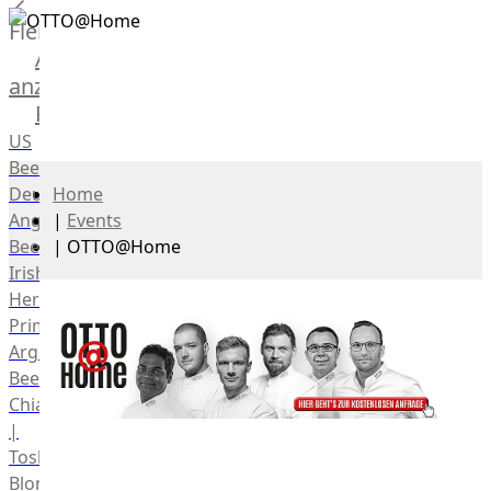
Fleisch
Alle
anzeigen
Rind
US
Beef
Deutsches
Home
Angus
|
Events
Beef
|
OTTO@Home
Irish
Hereford
Prime
Argentina
Beef
Chianina
|
Toskana
Blonda