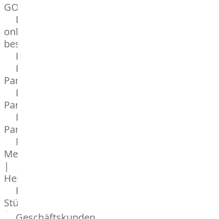
GOURMET
Lebensmittel
online
bestellen
Karriere
Kochschul-
Partner
Depot-
Partner
Frischetheken-
Partner
Männer
Metzger
|
Heinsberg
Feinkost
Stüttgen
|
Geschäftskunden