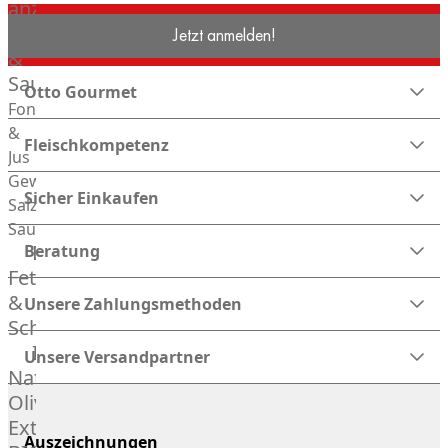
Dog
anzeigen
Brötchen
Gewürze
Jetzt anmelden!
Desserts
&
Saucen
Otto Gourmet
Fonds
&
Fleischkompetenz
Jus
Gewürze
Sicher Einkaufen
Salz
Saucen
Butter,
Beratung
Fett
&
Unsere Zahlungsmethoden
Schmalz
ItalianBar
Unsere Versandpartner
Natives
Olivenöl
Extra
Auszeichnungen