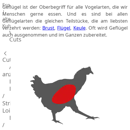
Espanola
Geflügel ist der Oberbegriff für alle Vogelarten, die wir
|
Menschen gerne essen. Und es sind bei allen
alte
Geflügelarten die gleichen Teilstücke, die am liebsten
Kuh
verzehrt werden:
Brust
,
Flügel
,
Keule
. Oft wird Geflügel
Wagyu
auch ausgenommen und im Ganzen zubereitet.
Cuts
Beef
Morgan
Ranch
Cuts
Wagyu
Alle
Japanisches
anzeigen
Wagyu
Filet
Beef
Rumpsteak
Japanisches
/
Kobe
Strip
Wagyu
Loin
Australian
F1
Entrecote
Wagyu
/