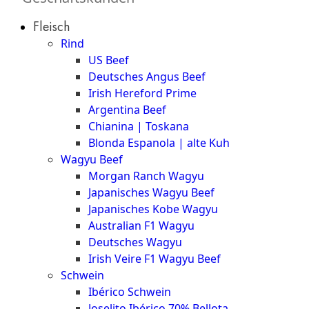
Düsseldorf
Fleisch
The
Rind
Meat
US Beef
Club
Deutsches Angus Beef
|
Irish Hereford Prime
Stuttgart
Argentina Beef
Chianina | Toskana
Blonda Espanola | alte Kuh
Wagyu Beef
Morgan Ranch Wagyu
Japanisches Wagyu Beef
Japanisches Kobe Wagyu
Australian F1 Wagyu
Deutsches Wagyu
Irish Veire F1 Wagyu Beef
Schwein
Ibérico Schwein
Joselito Ibérico 70% Bellota