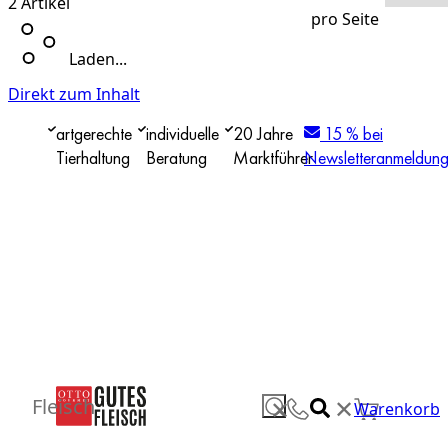
2
Artikel
pro Seite
Laden...
Direkt zum Inhalt
artgerechte
individuelle
20 Jahre
15 % bei
Tierhaltung
Beratung
Marktführer
Newsletteranmeldun
✕
Fleisch
✕
Warenkorb