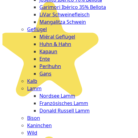
Garimori Ibérico 35% Bellota
LiVar Schweinefleisch
Mangalitza Schwein
Geflügel
Miéral Geflügel
Huhn & Hahn
Kapaun
Ente
Perlhuhn
Gans
Kalb
Lamm
Nordsee Lamm
Französisches Lamm
Donald Russell Lamm
Bison
Kaninchen
Wild