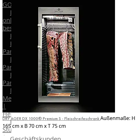
GOURMET
Lebensmittel
online
bestellen
Karriere
Kochschul-
Partner
Depot-
Partner
Frischetheken-
Partner
Männer
Metzger
|
Heinsberg
Außenmaße: H
DRY AGER DX 1000® Premium S - Fleischreifeschrank
Feinkost
165 cm x B 70 cm x T 75 cm
Stüttgen
|
Geschäftskunden