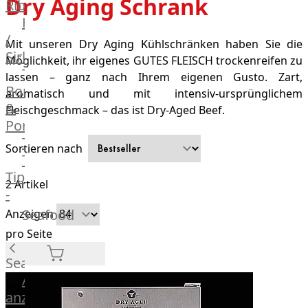
Dry Aging Schrank
Deutsches
Ribeye
Wagyu
Hüftsteak
Irish
/
Mit unseren Dry Aging Kühlschränken haben Sie die
Veire
Sirloin
Möglichkeit, ihr eigenes GUTES FLEISCH trockenreifen zu
F1
T-
lassen – ganz nach Ihrem eigenen Gusto. Zart,
Wagyu
Bone
aromatisch und mit intensiv-ursprünglichem
Beef
&
Fleischgeschmack – das ist Dry-Aged Beef.
Schwein
Porterhouse
Ibérico
Tomahawk
Sortieren nach
Schwein
Tri
Joselito
Tip
2
Artikel
Ibérico
-
70%
Bürgermeisterstück
Seafood
Anzeigen
Bellota
Bäckchen
pro Seite
Garimori
Hanging
Ibérico
Tender
Seafood
35%
Special
Alle
Bellota
Cuts
anzeigen
LiVar