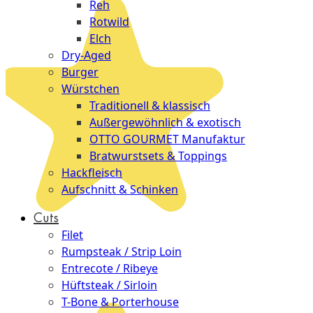
Reh
Rotwild
Elch
Dry-Aged
Burger
Würstchen
Traditionell & klassisch
Außergewöhnlich & exotisch
OTTO GOURMET Manufaktur
Bratwurstsets & Toppings
Hackfleisch
Aufschnitt & Schinken
Cuts
Filet
Rumpsteak / Strip Loin
Entrecote / Ribeye
Hüftsteak / Sirloin
T-Bone & Porterhouse