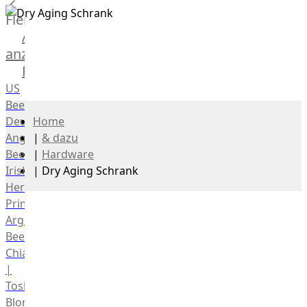
Fleisch
Alle
anzeigen
Rind
US
Beef
Deutsches
Home
Angus
|
& dazu
Beef
|
Hardware
Irish
|
Dry Aging Schrank
Hereford
Prime
Argentina
Beef
Chianina
|
Toskana
Blonda