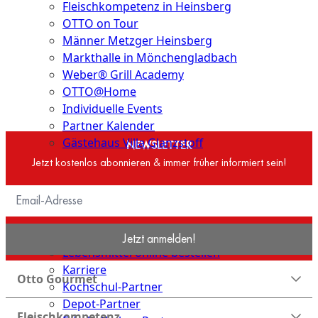
Fleischkompetenz in Heinsberg
OTTO on Tour
Männer Metzger Heinsberg
Markthalle in Mönchengladbach
Weber® Grill Academy
OTTO@Home
Individuelle Events
Partner Kalender
Gästehaus Villa Glanzstoff
NEWSLETTER
Jetzt kostenlos abonnieren & immer früher informiert sein!
Gutscheine
Über
uns
OTTO GOURMET
Jetzt anmelden!
Lebensmittel online bestellen
Karriere
Otto Gourmet
Kochschul-Partner
Depot-Partner
Fleischkompetenz