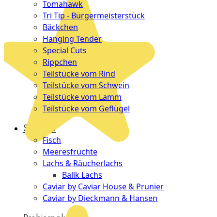
Tomahawk
Tri Tip - Bürgermeisterstück
Bäckchen
Hanging Tender
Special Cuts
Rippchen
Teilstücke vom Rind
Teilstücke vom Schwein
Teilstücke vom Lamm
Teilstücke vom Geflügel
Seafood
Fisch
Meeresfrüchte
Lachs & Räucherlachs
Balik Lachs
Caviar by Caviar House & Prunier
Caviar by Dieckmann & Hansen