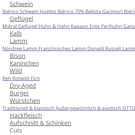
Schwein
Ibérico Schwein
Joselito Ibérico 70% Bellota
Garimori Ibéri
Geflügel
Miéral Geflügel
Huhn & Hahn
Kapaun
Ente
Perlhuhn
Gans
Kalb
Lamm
Nordsee Lamm
Französisches Lamm
Donald Russell Lam
Bison
Kaninchen
Wild
Reh
Rotwild
Elch
Dry-Aged
Burger
Würstchen
Traditionell & klassisch
Außergewöhnlich & exotisch
OTTO
Hackfleisch
Aufschnitt & Schinken
Cuts