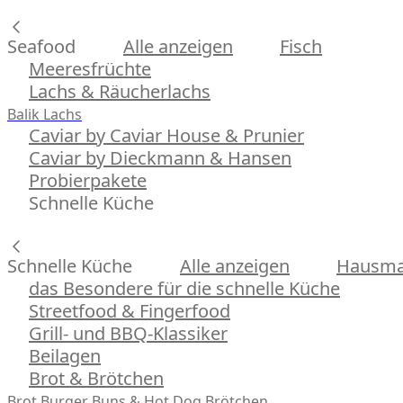
Seafood
Alle anzeigen
Fisch
Meeresfrüchte
Lachs & Räucherlachs
Balik Lachs
Caviar by Caviar House & Prunier
Caviar by Dieckmann & Hansen
Probierpakete
Schnelle Küche
Schnelle Küche
Alle anzeigen
Hausman
das Besondere für die schnelle Küche
Streetfood & Fingerfood
Grill- und BBQ-Klassiker
Beilagen
Brot & Brötchen
Brot
Burger Buns & Hot Dog Brötchen