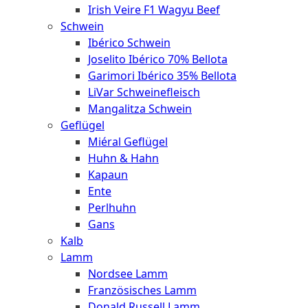
Irish Veire F1 Wagyu Beef
Schwein
Ibérico Schwein
Joselito Ibérico 70% Bellota
Garimori Ibérico 35% Bellota
LiVar Schweinefleisch
Mangalitza Schwein
Geflügel
Miéral Geflügel
Huhn & Hahn
Kapaun
Ente
Perlhuhn
Gans
Kalb
Lamm
Nordsee Lamm
Französisches Lamm
Donald Russell Lamm