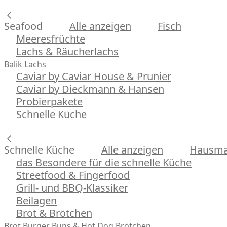
Seafood
Alle anzeigen
Fisch
Meeresfrüchte
Lachs & Räucherlachs
Balik Lachs
Caviar by Caviar House & Prunier
Caviar by Dieckmann & Hansen
Probierpakete
Schnelle Küche
Schnelle Küche
Alle anzeigen
Hausman
das Besondere für die schnelle Küche
Streetfood & Fingerfood
Grill- und BBQ-Klassiker
Beilagen
Brot & Brötchen
Brot
Burger Buns & Hot Dog Brötchen