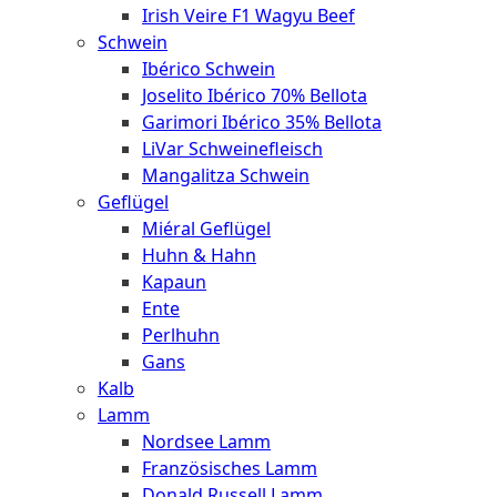
Irish Veire F1 Wagyu Beef
Schwein
Ibérico Schwein
Joselito Ibérico 70% Bellota
Garimori Ibérico 35% Bellota
LiVar Schweinefleisch
Mangalitza Schwein
Geflügel
Miéral Geflügel
Huhn & Hahn
Kapaun
Ente
Perlhuhn
Gans
Kalb
Lamm
Nordsee Lamm
Französisches Lamm
Donald Russell Lamm