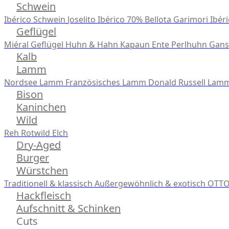
Schwein
Ibérico Schwein
Joselito Ibérico 70% Bellota
Garimori Ibéri
Geflügel
Miéral Geflügel
Huhn & Hahn
Kapaun
Ente
Perlhuhn
Gans
Kalb
Lamm
Nordsee Lamm
Französisches Lamm
Donald Russell Lam
Bison
Kaninchen
Wild
Reh
Rotwild
Elch
Dry-Aged
Burger
Würstchen
Traditionell & klassisch
Außergewöhnlich & exotisch
OTTO
Hackfleisch
Aufschnitt & Schinken
Cuts