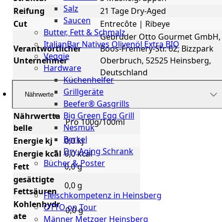
Salz
Reifung
21 Tage Dry-Aged
Saucen
Cut
Entrecôte | Ribeye
Butter, Fett & Schmalz
Gebrüder Otto Gourmet GmbH,
ItalianBar Natives Olivenöl Extra BIO
Verantwortlicher
Boos-Fremery-Str. 62, Bizzpark
Veggie
Unternehmer
Oberbruch, 52525 Heinsberg,
Hardware
Deutschland
Küchenhelfer
Grillgeräte
Nährwerte
Beefer® Gasgrills
Big Green Egg Grill
Nährwertta
Pro 100g/100ml
Nesmuk
belle
Berkel
Energie kj
0,0 kj
Dry Aging Schrank
Energie kcal
0,0 kcal
Bücher & Poster
Fett
0,0 g
gesättigte
Events
0,0 g
Fettsäuren
Fleischkompetenz in Heinsberg
Kohlenhydr
OTTO on Tour
0,0 g
ate
Männer Metzger Heinsberg