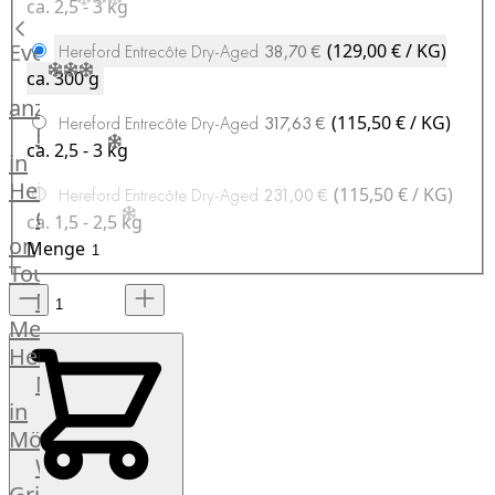
ca. 2,5 - 3 kg
Küchenhelfer
Grillgeräte
Events
(129,00 € / KG)
Hereford Entrecôte Dry-Aged
38,70 €
Beefer®
Alle
ca. 300 g
Gasgrills
anzeigen
(115,50 € / KG)
Hereford Entrecôte Dry-Aged
317,63 €
Big
Fleischkompetenz
ca. 2,5 - 3 kg
Green
in
Egg
Heinsberg
(115,50 € / KG)
Hereford Entrecôte Dry-Aged
231,00 €
Grill
OTTO
ca. 1,5 - 2,5 kg
Nesmuk
on
Menge
Berkel
Tour
Dry
Männer
Aging
Metzger
Schrank
Heinsberg
Bücher
Markthalle
&
in
Poster
Mönchengladbach
Weber®
Grill