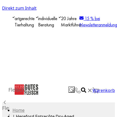
Direkt zum Inhalt
artgerechte
individuelle
20 Jahre
15 % bei
Tierhaltung
Beratung
Marktführer
Newsletteranmeldun
✕
Fleisch
✕
Warenkorb
Fleisch
Home
Alle
|
Hereford Entrecôte Dry-Aged