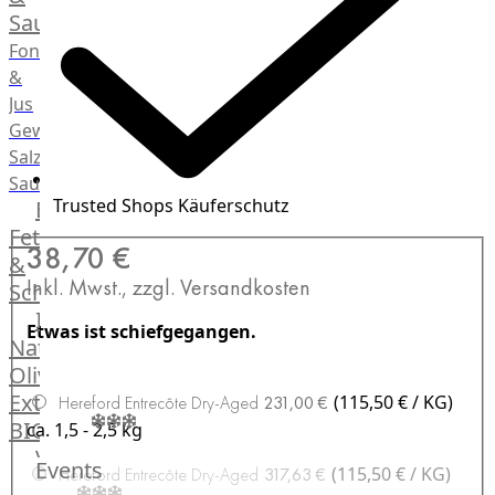
Saucen
Fonds
&
Jus
Gewürze
Salz
Saucen
Trusted Shops Käuferschutz
Butter,
Fett
38,70 €
&
Inkl. Mwst., zzgl. Versandkosten
Schmalz
ItalianBar
Etwas ist schiefgegangen.
Natives
Olivenöl
Extra
(115,50 € / KG)
Hereford Entrecôte Dry-Aged
231,00 €
BIO
ca. 1,5 - 2,5 kg
Veggie
Events
(115,50 € / KG)
Hereford Entrecôte Dry-Aged
317,63 €
Hardware