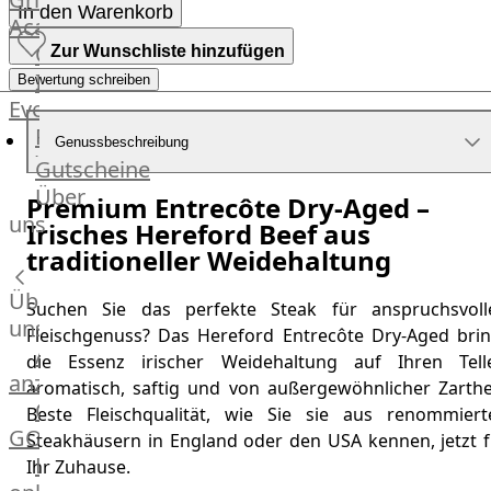
In den Warenkorb
Academy
OTTO@Home
Zur Wunschliste hinzufügen
Individuelle
Bewertung schreiben
Events
Partner
Genussbeschreibung
Kalender
Gutscheine
Gästehaus
Über
Premium Entrecôte Dry-Aged –
Villa
uns
Irisches Hereford Beef aus
Glanzstoff
traditioneller Weidehaltung
Über
Suchen Sie das perfekte Steak für anspruchsvoll
uns
Fleischgenuss? Das Hereford Entrecôte Dry-Aged brin
Alle
die Essenz irischer Weidehaltung auf Ihren Telle
anzeigen
aromatisch, saftig und von außergewöhnlicher Zarthei
OTTO
Beste Fleischqualität, wie Sie sie aus renommiert
GOURMET
Steakhäusern in England oder den USA kennen, jetzt f
Lebensmittel
Ihr Zuhause.