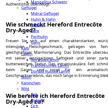
Mangalitza Schwein
Authentizität überzeugt.
Geflügel
Miéral Geflügel
Huhn & Hahn
Wie schmeckt Hereford Entrecôte
Kapaun
Dry-Aged?
Ente
Perlhuhn
Freuen Sie sich auf einen charakterstarken, würzi
Gans
intensiven Fleischgeschmack, getragen von feine
Kalb
gleichmäßiger Marmorierung. Das Entrecôte überzeu
Lamm
mit seiner einzigartigen Saftigkeit und einer zarte
Nordsee Lamm
butterweichen Textur. Das intramuskuläre Fett schmil
Französisches Lamm
beim Garen und sorgt für ein aromatisch
Donald Russell Lamm
Geschmackserlebnis, das noch lange in Erinnerung bleib
Bison
Kaninchen
Wild
Wie bereite ich Hereford Entrecôte
Reh
Dry-Aged zu?
Rotwild
Elch