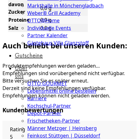
davon
Markthalle in Mönchengladbach
0,0 g
Zucker
Weber® Grill Academy
Proteine
0,0 g
OTTO@Home
Individuelle Events
Salz
0,0 g
Partner Kalender
Gästehaus Villa Glanzstoff
Auch beliebt bei unseren Kunden:
Gutscheine
Produktempfehlungen werden geladen…
Über
Empfehlungen sind vorübergehend nicht verfügbar.
uns
Bitte versuchen Sie es später erneut.
OTTO GOURMET
Derzeit sind keine Empfehlungen verfügbar.
Lebensmittel online bestellen
Empfehlungen können nicht geladen werden.
Karriere
Kochschul-Partner
Kundenbewertungen
Depot-Partner
Frischetheken-Partner
Männer Metzger | Heinsberg
Rating
Feinkost Stüttgen | Düsseldorf
5