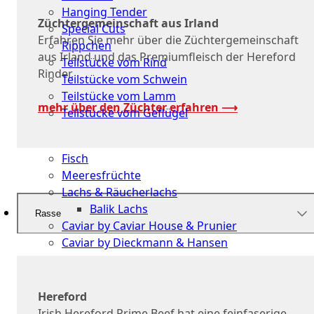
Hanging Tender
Züchtergemeinschaft aus Irland
Special Cuts
Erfahren Sie mehr über die Züchtergemeinschaft
Rippchen
aus Irland und das Premiumfleisch der Hereford
Teilstücke vom Rind
Rinder.
Teilstücke vom Schwein
Teilstücke vom Lamm
mehr über den Züchter erfahren ⟶
Teilstücke vom Geflügel
Seafood
Fisch
Meeresfrüchte
Lachs & Räucherlachs
Balik Lachs
Rasse
Caviar by Caviar House & Prunier
Caviar by Dieckmann & Hansen
Probierpakete
Hereford
Schnelle
Irish Hereford Prime Beef hat eine feinfaserige