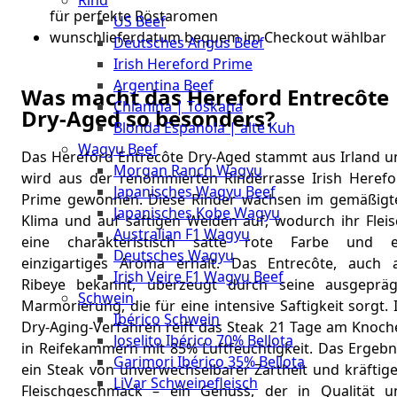
Rind
Meat
für perfekte Röstaromen
US Beef
Club
wunschlieferdatum bequem im Checkout wählbar
Deutsches Angus Beef
|
Irish Hereford Prime
Stuttgart
Argentina Beef
Was macht das Hereford Entrecôte
Chianina | Toskana
Dry-Aged so besonders?
Blonda Espanola | alte Kuh
Wagyu Beef
Das Hereford Entrecôte Dry-Aged stammt aus Irland u
Morgan Ranch Wagyu
wird aus der renommierten Rinderrasse Irish Herefo
Japanisches Wagyu Beef
Prime gewonnen. Diese Rinder wachsen im gemäßigt
Japanisches Kobe Wagyu
Klima und auf saftigen Weiden auf, wodurch ihr Fleis
Australian F1 Wagyu
eine charakteristisch satte rote Farbe und e
Deutsches Wagyu
einzigartiges Aroma erhält. Das Entrecôte, auch a
Irish Veire F1 Wagyu Beef
Ribeye bekannt, überzeugt durch seine ausgepräg
Schwein
Marmorierung, die für eine intensive Saftigkeit sorgt.
Ibérico Schwein
Dry-Aging-Verfahren reift das Steak 21 Tage am Knoch
Joselito Ibérico 70% Bellota
in Reifekammern mit 85% Luftfeuchtigkeit. Das Ergebni
Garimori Ibérico 35% Bellota
ein Steak von unverwechselbarer Zartheit und kräftig
LiVar Schweinefleisch
Fleischgeschmack – ein Genuss, der in Qualität u