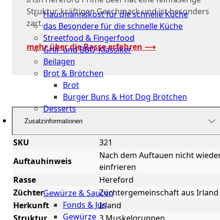
Küche
Struktur, kräftigen Geschmack und ist besonders
Hausmannskost für die schnelle Küche
zart.
das Besondere für die schnelle Küche
Streetfood & Fingerfood
mehr über die Rasse erfahren ⟶
Grill- und BBQ-Klassiker
Beilagen
Brot & Brötchen
Brot
Burger Buns & Hot Dog Brötchen
Desserts
Zusatzinformationen
Neu
SKU
321
Sale
Nach dem Auftauen nicht wiede
Auftauhinweis
einfrieren
&
dazu
Rasse
Hereford
Züchter
Züchtergemeinschaft aus Irland
Gewürze & Saucen
Fonds & Jus
Herkunft
Irland
Gewürze
Struktur
3 Muskelgruppen