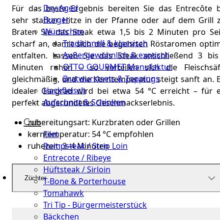
Dry-Aged
Für das beste Ergebnis bereiten Sie das Entrecôte b
Burger
sehr starker Hitze in der Pfanne oder auf dem Grill z
Würstchen
Braten Sie das Steak etwa 1,5 bis 2 Minuten pro Sei
Traditionell & klassisch
scharf an, damit sich die begehrten Röstaromen optim
Außergewöhnlich & exotisch
entfalten. Lassen Sie das Steak anschließend 3 bis
OTTO GOURMET Manufaktur
Minuten ruhen – so verteilen sich die Fleischsäf
Bratwurstsets & Toppings
gleichmäßig, und die Kerntemperatur steigt sanft an. 
Hackfleisch
idealer Gargrad wird bei etwa 54 °C erreicht – für e
Aufschnitt & Schinken
perfekt abgerundetes Geschmackserlebnis.
Cuts
zubereitungsart: Kurzbraten oder Grillen
Filet
kerntemperatur: 54 °C empfohlen
Rumpsteak / Strip Loin
ruhezeit: 3–4 Minuten
Entrecote / Ribeye
Hüftsteak / Sirloin
Züchter
T-Bone & Porterhouse
Tomahawk
Tri Tip - Bürgermeisterstück
Bäckchen