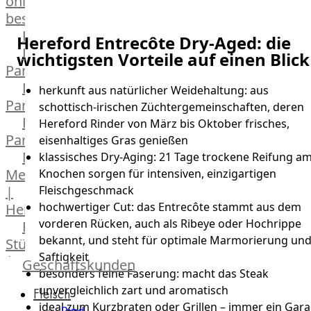
online
bestellen
Karriere
Hereford Entrecôte Dry-Aged: die
Kochschul-
wichtigsten Vorteile auf einen Blick
Partner
Depot-
herkunft aus natürlicher Weidehaltung: aus
Partner
schottisch-irischen Züchtergemeinschaften, deren
Frischetheken-
Hereford Rinder von März bis Oktober frisches,
Partner
eisenhaltiges Gras genießen
Männer
klassisches Dry-Aging: 21 Tage trockene Reifung a
Metzger
Knochen sorgen für intensiven, einzigartigen
Fleischgeschmack
|
hochwertiger Cut: das Entrecôte stammt aus dem
Heinsberg
vorderen Rücken, auch als Ribeye oder Hochrippe
Feinkost
bekannt, und steht für optimale Marmorierung un
Stüttgen
Saftigkeit
|
Geschäftskunden
besonders feine Faserung: macht das Steak
Düsseldorf
unvergleichlich zart und aromatisch
Fleisch
The
ideal zum Kurzbraten oder Grillen – immer ein Gara