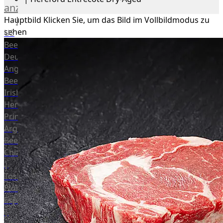
anzeigen
Rind
Hauptbild
Klicken Sie, um das Bild im Vollbildmodus zu
sehen
US
Beef
Deutsches
Angus
Beef
Irish
Hereford
Prime
Argentina
Beef
Chianina
|
Toskana
Blonda
Espanola
|