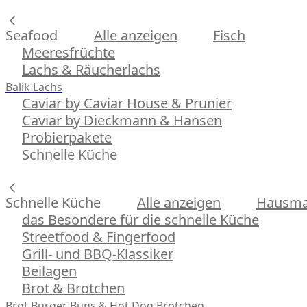
Seafood
Alle anzeigen
Fisch
Meeresfrüchte
Lachs & Räucherlachs
Balik Lachs
Caviar by Caviar House & Prunier
Caviar by Dieckmann & Hansen
Probierpakete
Schnelle Küche
Schnelle Küche
Alle anzeigen
Hausman
das Besondere für die schnelle Küche
Streetfood & Fingerfood
Grill- und BBQ-Klassiker
Beilagen
Brot & Brötchen
Brot
Burger Buns & Hot Dog Brötchen