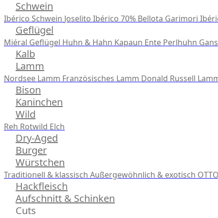
Schwein
Ibérico Schwein
Joselito Ibérico 70% Bellota
Garimori Ibéri
Geflügel
Miéral Geflügel
Huhn & Hahn
Kapaun
Ente
Perlhuhn
Gans
Kalb
Lamm
Nordsee Lamm
Französisches Lamm
Donald Russell Lam
Bison
Kaninchen
Wild
Reh
Rotwild
Elch
Dry-Aged
Burger
Würstchen
Traditionell & klassisch
Außergewöhnlich & exotisch
OTTO
Hackfleisch
Aufschnitt & Schinken
Cuts