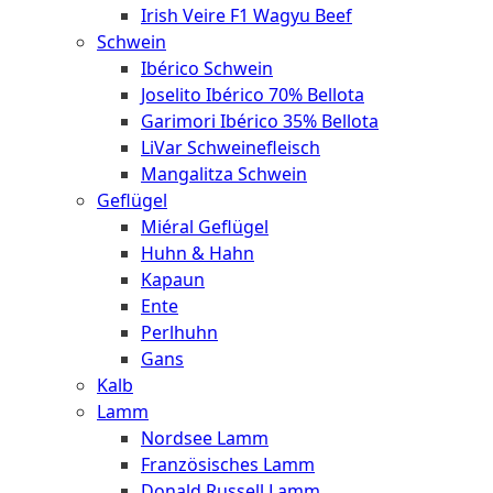
Irish Veire F1 Wagyu Beef
Schwein
Ibérico Schwein
Joselito Ibérico 70% Bellota
Garimori Ibérico 35% Bellota
LiVar Schweinefleisch
Mangalitza Schwein
Geflügel
Miéral Geflügel
Huhn & Hahn
Kapaun
Ente
Perlhuhn
Gans
Kalb
Lamm
Nordsee Lamm
Französisches Lamm
Donald Russell Lamm