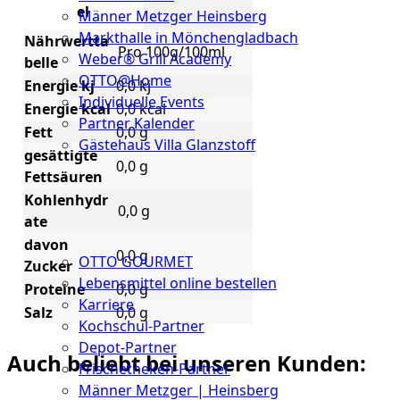
el
Männer Metzger Heinsberg
Markthalle in Mönchengladbach
Nährwertta
Pro 100g/100ml
Weber® Grill Academy
belle
OTTO@Home
Energie kj
0,0 kj
Individuelle Events
Energie kcal
0,0 kcal
Partner Kalender
Fett
0,0 g
Gästehaus Villa Glanzstoff
gesättigte
0,0 g
Fettsäuren
Gutscheine
Kohlenhydr
0,0 g
Über
ate
uns
davon
0,0 g
OTTO GOURMET
Zucker
Lebensmittel online bestellen
Proteine
0,0 g
Karriere
Salz
0,0 g
Kochschul-Partner
Depot-Partner
Auch beliebt bei unseren Kunden:
Frischetheken-Partner
Männer Metzger | Heinsberg