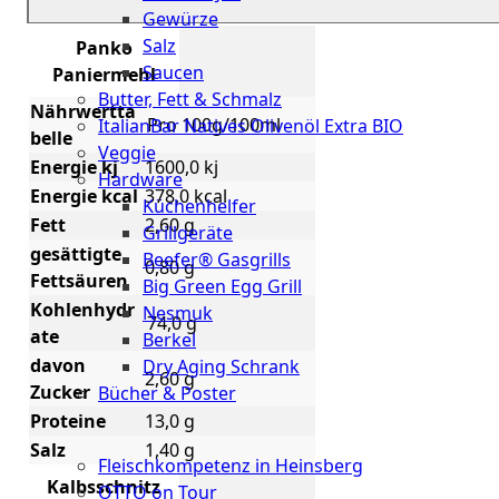
Gewürze
Salz
Panko
Saucen
Paniermehl
Butter, Fett & Schmalz
Nährwertta
Pro 100g/100ml
ItalianBar Natives Olivenöl Extra BIO
belle
Veggie
Energie kj
1600,0 kj
Hardware
Energie kcal
378,0 kcal
Küchenhelfer
Fett
2,60 g
Grillgeräte
gesättigte
Beefer® Gasgrills
0,80 g
Fettsäuren
Big Green Egg Grill
Kohlenhydr
Nesmuk
74,0 g
ate
Berkel
davon
Dry Aging Schrank
2,60 g
Zucker
Bücher & Poster
Proteine
13,0 g
Events
Salz
1,40 g
Fleischkompetenz in Heinsberg
Kalbsschnitz
OTTO on Tour