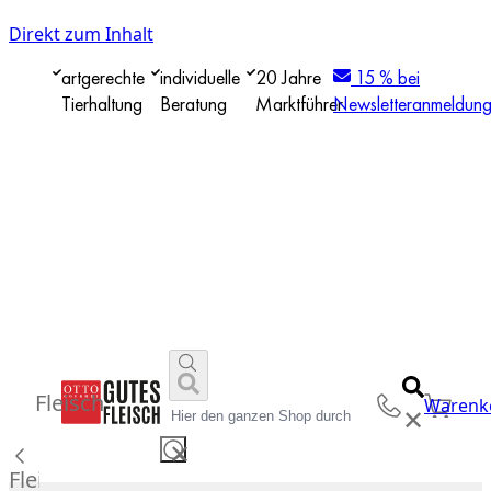
Direkt zum Inhalt
artgerechte
individuelle
20 Jahre
15 % bei
Tierhaltung
Beratung
Marktführer
Newsletteranmeldun
Fleisch
Warenk
✕
✕
Fleisch