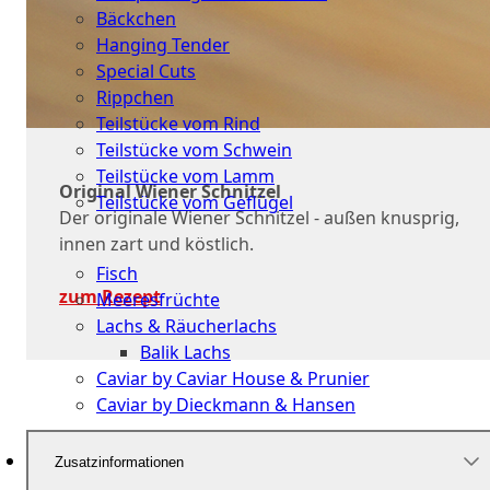
Bäckchen
Hanging Tender
Special Cuts
Rippchen
Teilstücke vom Rind
Teilstücke vom Schwein
Teilstücke vom Lamm
Original Wiener Schnitzel
Teilstücke vom Geflügel
Der originale Wiener Schnitzel - außen knusprig,
innen zart und köstlich.
Seafood
Fisch
zum Rezept
Meeresfrüchte
Lachs & Räucherlachs
Balik Lachs
Caviar by Caviar House & Prunier
Caviar by Dieckmann & Hansen
Probierpakete
Zusatzinformationen