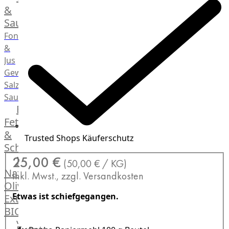
Desserts
&
Saucen
Fonds
&
Jus
Gewürze
Salz
Saucen
Butter,
Fett
&
Trusted Shops Käuferschutz
Schmalz
ItalianBar
25,00 €
(50,00 € / KG)
Natives
Inkl. Mwst., zzgl. Versandkosten
Olivenöl
Etwas ist schiefgegangen.
Extra
BIO
Veggie