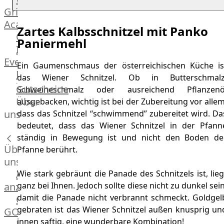
Grill
Academy
Zartes Kalbsschnitzel mit Panko
OTTO@Home
Paniermehl
Individuelle
Events
Ein Gaumenschmaus der österreichischen Küche is
Partner
das Wiener Schnitzel. Ob in Butterschmalz
Kalender
Gutscheine
Schweineschmalz oder ausreichend Pflanzenö
Gästehaus
Über
ausgebacken, wichtig ist bei der Zubereitung vor allem
Villa
uns
dass das Schnitzel “schwimmend” zubereitet wird. Da
Glanzstoff
bedeutet, dass das Wiener Schnitzel in der Pfann
ständig in Bewegung ist und nicht den Boden de
Über
Pfanne berührt.
uns
Alle
Wie stark gebräunt die Panade des Schnitzels ist, lieg
ganz bei Ihnen. Jedoch sollte diese nicht zu dunkel sein
anzeigen
damit die Panade nicht verbrannt schmeckt. Goldgel
OTTO
gebraten ist das Wiener Schnitzel außen knusprig un
GOURMET
innen saftig, eine wunderbare Kombination!