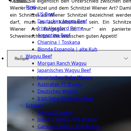
The
Kennen Sie eigentlich den Unterschied zwischen de
Rind
Meat
Wiener Schnitzel und dem Schnitzel Wiener Art? Dami
US Beef
Club
ein Schnitzel als Wiener Schnitzel bezeichnet werde
Deutsches Angus Beef
darf, muss es aus Kalbsfleisch sein. Ein Schnitze
|
Irish Hereford Prime
Wiener Art hingegen ist "nur" ein panierte
Stuttgart
Argentina Beef
Schweineschnitzel. Wir wünschen guten Appetit!
Chianina | Toskana
Blonda Espanola | alte Kuh
Wagyu Beef
Rezepte
Morgan Ranch Wagyu
Japanisches Wagyu Beef
Japanisches Kobe Wagyu
Australian F1 Wagyu
Deutsches Wagyu
Irish Veire F1 Wagyu Beef
Schwein
Ibérico Schwein
Joselito Ibérico 70% Bellota
Garimori Ibérico 35% Bellota