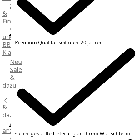
Streetfood
GOURMET
&
Manufaktur
Fingerfood
Bratwurstsets
Grill-
&
und
Toppings
Premium Qualität seit über 20 Jahren
BBQ-
Hackfleisch
Klassiker
Aufschnitt
&
Beilagen
Neu
Schinken
Brot
Sale
&
&
Brötchen
dazu
Brot
Burger
&
Buns
&
dazu
Hot
Alle
Dog
anzeigen
sicher gekühlte Lieferung an Ihrem Wunschtermin
Brötchen
Gewürze