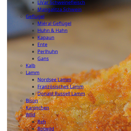
LiVar Schweinefleisch
Mangalitza Schwein
Geflügel
Miéral Geflügel
Huhn & Hahn
Kapaun
Ente
Perlhuhn
Gans
Kalb
Lamm
Nordsee Lamm
Französisches Lamm
Donald Russell Lamm
Bison
Kaninchen
Wild
Reh
Rotwild