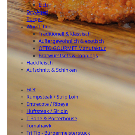
Elch
Dry-Aged
Burger
Würstchen
Traditionell & klassisch
Außergewöhnlich & exotisch
OTTO GOURMET Manufaktur
Bratwurstsets & Toppings
Hackfleisch
Aufschnitt & Schinken
Cuts
Filet
Rumpsteak / Strip Loin
Entrecote / Ribeye
Hüftsteak / Sirloin
T-Bone & Porterhouse
Tomahawk
Tri Tip - Bürgermeisterstück