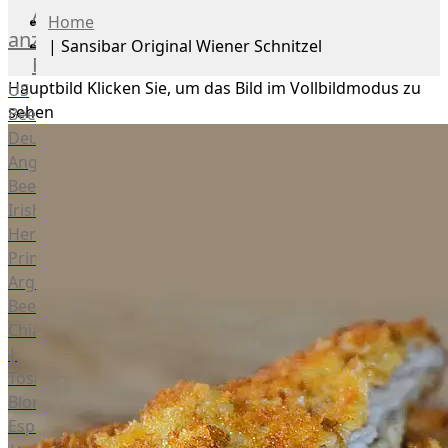
Alle
Home
anzeigen
|
Sansibar Original Wiener Schnitzel
Rind
Hauptbild
Klicken Sie, um das Bild im Vollbildmodus zu
US
sehen
Beef
Deutsches
Angus
Beef
Irish
Hereford
Prime
Argentina
Beef
Chianina
|
Toskana
Blonda
Espanola