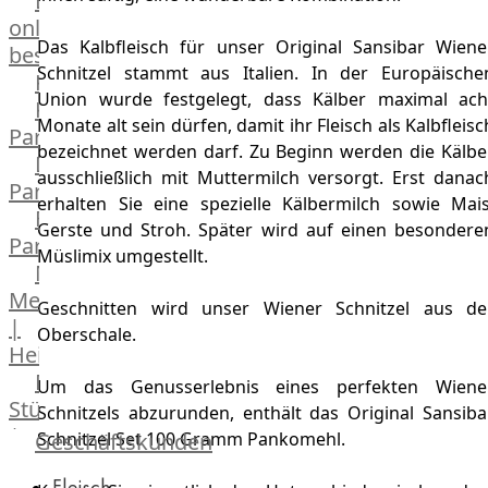
Lebensmittel
online
Das Kalbfleisch für unser Original Sansibar Wiene
bestellen
Schnitzel stammt aus Italien. In der Europäische
Karriere
Union wurde festgelegt, dass Kälber maximal ach
Kochschul-
Monate alt sein dürfen, damit ihr Fleisch als Kalbfleisc
Partner
bezeichnet werden darf. Zu Beginn werden die Kälbe
Depot-
ausschließlich mit Muttermilch versorgt. Erst danac
Partner
erhalten Sie eine spezielle Kälbermilch sowie Mais
Frischetheken-
Gerste und Stroh. Später wird auf einen besondere
Partner
Müslimix umgestellt.
Männer
Metzger
Geschnitten wird unser Wiener Schnitzel aus de
|
Oberschale.
Heinsberg
Feinkost
Um das Genusserlebnis eines perfekten Wiene
Stüttgen
Schnitzels abzurunden, enthält das Original Sansiba
|
Schnitzel Set 100 Gramm Pankomehl.
Geschäftskunden
Düsseldorf
Fleisch