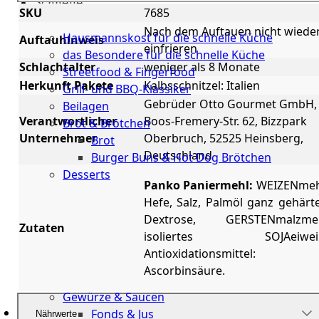
Schnelle
SKU
7685
Küche
Nach dem Auftauen nicht wiede
Hausmannskost für die schnelle Küche
Auftauhinweis
einfrieren
das Besondere für die schnelle Küche
Schlachtalter
weniger als 8 Monate
Streetfood & Fingerfood
Herkunft Pakete
Kalbsschnitzel: Italien
Grill- und BBQ-Klassiker
Gebrüder Otto Gourmet GmbH,
Beilagen
Verantwortlicher
Boos-Fremery-Str. 62, Bizzpark
Brot & Brötchen
Unternehmer
Oberbruch, 52525 Heinsberg,
Brot
Deutschland
Burger Buns & Hot Dog Brötchen
Desserts
Panko Paniermehl:
WEIZENmeh
Neu
Hefe, Salz, Palmöl ganz gehärte
Dextrose, GERSTENmalzme
Zutaten
Sale
isoliertes SOJAeiwei
Antioxidationsmittel:
&
Ascorbinsäure.
dazu
Gewürze & Saucen
Fonds & Jus
Nährwerte