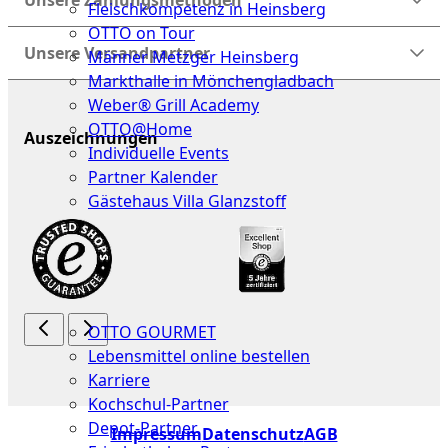
Unsere Zahlungsmethoden
Fleischkompetenz in Heinsberg
OTTO on Tour
Unsere Versandpartner
Männer Metzger Heinsberg
Markthalle in Mönchengladbach
Weber® Grill Academy
OTTO@Home
Auszeichnungen
Individuelle Events
Partner Kalender
Gästehaus Villa Glanzstoff
Gutscheine
Über
uns
OTTO GOURMET
Lebensmittel online bestellen
Karriere
Kochschul-Partner
Depot-Partner
Impressum
Datenschutz
AGB