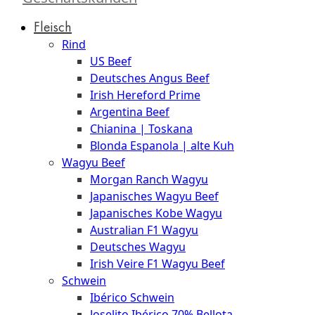
Düsseldorf
Fleisch
The
Rind
Meat
US Beef
Club
Deutsches Angus Beef
|
Irish Hereford Prime
Stuttgart
Argentina Beef
Chianina | Toskana
Blonda Espanola | alte Kuh
Wagyu Beef
Morgan Ranch Wagyu
Japanisches Wagyu Beef
Japanisches Kobe Wagyu
Australian F1 Wagyu
Deutsches Wagyu
Irish Veire F1 Wagyu Beef
Schwein
Ibérico Schwein
Joselito Ibérico 70% Bellota