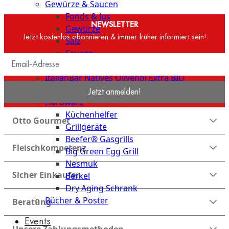
Gewürze & Saucen
Fonds & Jus
NEWSLETTER
Gewürze
Jetzt kostenlos abonnieren & immer früher informiert sein!
Salz
Saucen
Butter, Fett & Schmalz
ItalianBar Natives Olivenöl Extra BIO
Veggie
Jetzt anmelden!
Hardware
Küchenhelfer
Otto Gourmet
Grillgeräte
Beefer® Gasgrills
Fleischkompetenz
Big Green Egg Grill
Nesmuk
Sicher Einkaufen
Berkel
Dry Aging Schrank
Bücher & Poster
Beratung
Events