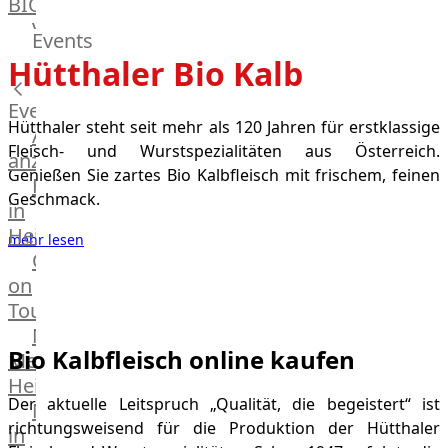
BIO
Veggie
Events
Hardware
Hütthaler Bio Kalb
Küchenhelfer
Grillgeräte
Events
Hütthaler steht seit mehr als 120 Jahren für erstklassige
Beefer®
Alle
Fleisch- und Wurstspezialitäten aus Österreich.
Gasgrills
anzeigen
Genießen Sie zartes Bio Kalbfleisch mit frischem, feinen
Big
Fleischkompetenz
Geschmack.
Green
in
Egg
Heinsberg
mehr lesen
Grill
OTTO
Nesmuk
Wir können keine Produkte entsprechend dieser
on
Berkel
Auswahl finden
Tour
Dry
Männer
Aging
Bio Kalbfleisch online kaufen
Metzger
Schrank
Heinsberg
Bücher
Der aktuelle Leitspruch „Qualität, die begeistert“ ist
Markthalle
&
richtungsweisend für die Produktion der Hütthaler
in
Poster