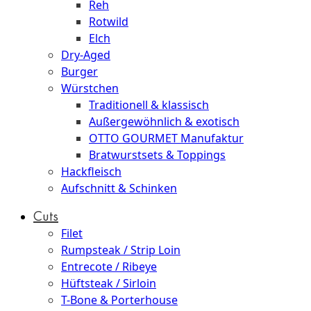
Reh
Rotwild
Elch
Dry-Aged
Burger
Würstchen
Traditionell & klassisch
Außergewöhnlich & exotisch
OTTO GOURMET Manufaktur
Bratwurstsets & Toppings
Hackfleisch
Aufschnitt & Schinken
Cuts
Filet
Rumpsteak / Strip Loin
Entrecote / Ribeye
Hüftsteak / Sirloin
T-Bone & Porterhouse