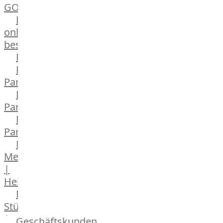
GOURMET
Lebensmittel
online
bestellen
Karriere
Kochschul-
Partner
Depot-
Partner
Frischetheken-
Partner
Männer
Metzger
|
Heinsberg
Feinkost
Stüttgen
|
Geschäftskunden