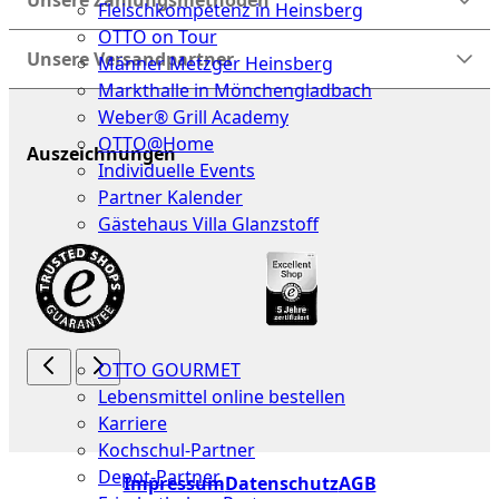
Unsere Zahlungsmethoden
Fleischkompetenz in Heinsberg
OTTO on Tour
Unsere Versandpartner
Männer Metzger Heinsberg
Markthalle in Mönchengladbach
Weber® Grill Academy
OTTO@Home
Auszeichnungen
Individuelle Events
Partner Kalender
Gästehaus Villa Glanzstoff
Gutscheine
Über
uns
OTTO GOURMET
Lebensmittel online bestellen
Karriere
Kochschul-Partner
Depot-Partner
Impressum
Datenschutz
AGB