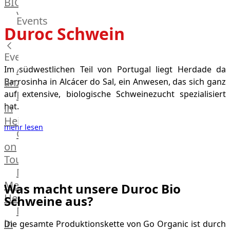
BIO
Veggie
Events
Hardware
Duroc Schwein
Küchenhelfer
Grillgeräte
Events
Beefer®
Alle
Im südwestlichen Teil von Portugal liegt Herdade da
Gasgrills
anzeigen
Barrosinha in Alcácer do Sal, ein Anwesen, das sich ganz
Big
Fleischkompetenz
auf extensive, biologische Schweinezucht spezialisiert
Green
hat.
in
Egg
Heinsberg
Grill
mehr lesen
OTTO
Nesmuk
on
Wir können keine Produkte entsprechend dieser
Berkel
Tour
Auswahl finden
Dry
Männer
Aging
Metzger
Was macht unsere Duroc Bio
Schrank
Heinsberg
Schweine aus?
Bücher
Markthalle
&
in
Die gesamte Produktionskette von Go Organic ist durch
Poster