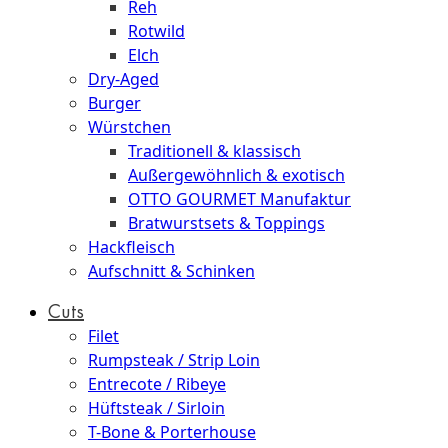
Reh
Rotwild
Elch
Dry-Aged
Burger
Würstchen
Traditionell & klassisch
Außergewöhnlich & exotisch
OTTO GOURMET Manufaktur
Bratwurstsets & Toppings
Hackfleisch
Aufschnitt & Schinken
Cuts
Filet
Rumpsteak / Strip Loin
Entrecote / Ribeye
Hüftsteak / Sirloin
T-Bone & Porterhouse