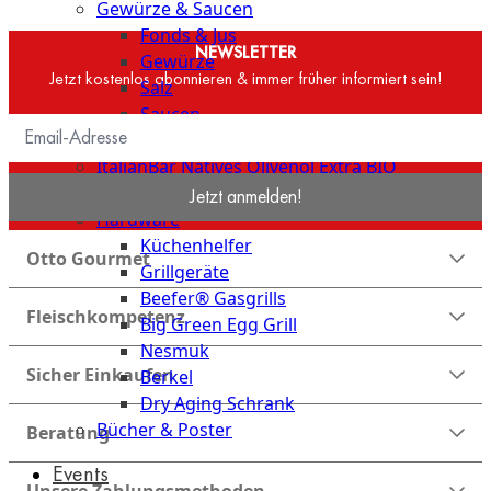
Gewürze & Saucen
Fonds & Jus
NEWSLETTER
Gewürze
Jetzt kostenlos abonnieren & immer früher informiert sein!
Salz
Saucen
Butter, Fett & Schmalz
ItalianBar Natives Olivenöl Extra BIO
Veggie
Jetzt anmelden!
Hardware
Küchenhelfer
Otto Gourmet
Grillgeräte
Beefer® Gasgrills
Fleischkompetenz
Big Green Egg Grill
Nesmuk
Sicher Einkaufen
Berkel
Dry Aging Schrank
Bücher & Poster
Beratung
Events