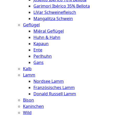
Garimori Ibérico 35% Bellota
LiVar Schweinefleisch
Was macht das Fleisch des Duroc
Mangalitza Schwein
Schweins so besonders?
Geflügel
Miéral Geflügel
Das Muskelfleisch des Duroc Schweins wird von feinen
Huhn & Hahn
Fettadern durchzogen, die die Zugabe von zusätzlichem
Kapaun
Fett beim Braten überflüssig macht. Das Fleisch ist
Ente
besonders zart und saftig und verliert beim Braten kaum
Perlhuhn
an Größe.
Gans
Kalb
Lamm
Nordsee Lamm
Französisches Lamm
Donald Russell Lamm
Bison
Kaninchen
Wild