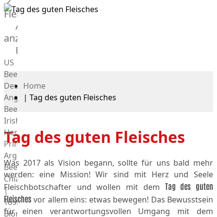
Fleisch
Alle
anzeigen
Rind
US
Beef
Deutsches
Home
Angus
|
Tag des guten Fleisches
Beef
Irish
Tag des guten Fleisches
Hereford
Prime
Argentina
Was 2017 als Vision begann, sollte für uns bald mehr
Beef
werden: eine Mission! Wir sind mit Herz und Seele
Chianina
Tag des guten
Fleischbotschafter und wollen mit dem
|
Fleisches
vor allem eins: etwas bewegen! Das Bewusstsein
Toskana
für einen verantwortungsvollen Umgang mit dem
Blonda