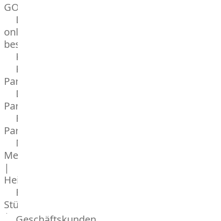
GOURMET
Lebensmittel
online
bestellen
Karriere
Kochschul-
Partner
Depot-
Partner
Frischetheken-
Partner
Männer
Metzger
|
Heinsberg
Feinkost
Stüttgen
|
Geschäftskunden