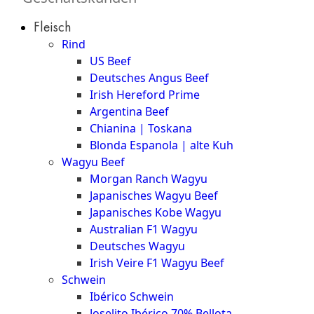
Düsseldorf
Fleisch
The
Rind
Meat
US Beef
Club
Deutsches Angus Beef
|
Irish Hereford Prime
Stuttgart
Argentina Beef
Chianina | Toskana
Blonda Espanola | alte Kuh
Wagyu Beef
Morgan Ranch Wagyu
Japanisches Wagyu Beef
Japanisches Kobe Wagyu
Australian F1 Wagyu
Deutsches Wagyu
Irish Veire F1 Wagyu Beef
Schwein
Ibérico Schwein
Joselito Ibérico 70% Bellota