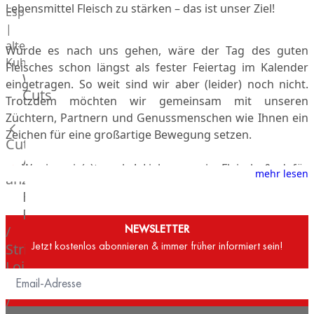
Lebensmittel Fleisch zu stärken – das ist unser Ziel!
Espanola
|
alte
Würde es nach uns gehen, wäre der Tag des guten
Kuh
Fleisches schon längst als fester Feiertag im Kalender
Wagyu
eingetragen. So weit sind wir aber (leider) noch nicht.
Cuts
Beef
Trotzdem möchten wir gemeinsam mit unseren
Morgan
Züchtern, Partnern und Genussmenschen wie Ihnen ein
Ranch
Zeichen für eine großartige Bewegung setzen.
Cuts
Wagyu
Alle
Japanisches
✔
Weniger is(s)t mehr! Lieber wenig Fleisch & dafür
mehr lesen
anzeigen
Wagyu
GUTES FLEISCH
Filet
Beef
✔
Nur artgerecht ist gerecht! Respekt vor dem Leben
Rumpsteak
Japanisches
des Tieres.
NEWSLETTER
/
Kobe
✔
Fragen Sie nach! Werden Sie sich bewusst, wo Ihr
Jetzt kostenlos abonnieren & immer früher informiert sein!
Strip
Wagyu
Fleisch herkommt.
Loin
Australian
F1
Entrecote
Wagyu
/