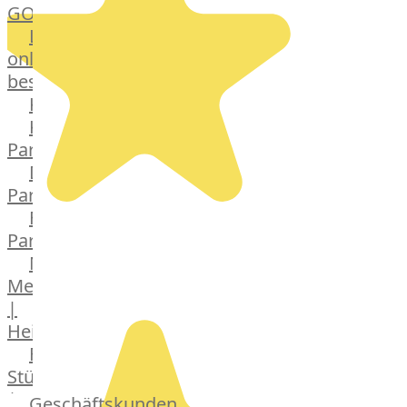
GOURMET
Lebensmittel
online
bestellen
Karriere
Kochschul-
Partner
Depot-
Partner
Frischetheken-
Partner
Männer
Metzger
|
Heinsberg
Feinkost
Stüttgen
|
Geschäftskunden