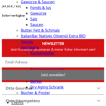
Gewürze & Saucen
(49,83 € / KG)
Fonds & Jus
Gewürze
Sofort verfügbar
Salz
Saucen
Butter, Fett & Schmalz
ItalianBar Natives Olivenöl Extra BIO
Veggie
NEWSLETTER
Hardware
Jetzt kostenlos abonnieren & immer früher informiert sein!
Küchenhelfer
Grillgeräte
Beefer® Gasgrills
Big Green Egg Grill
Jetzt anmelden!
Nesmuk
Berkel
Dry Aging Schrank
Otto Gourmet
Bücher & Poster
Fleischkompetenz
Events