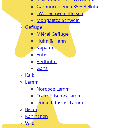
Garimori Ibérico 35% Bellota
LiVar Schweinefleisch
Mangalitza Schwein
Geflügel
Miéral Geflügel
Huhn & Hahn
Kapaun
Ente
Perlhuhn
Gans
Kalb
Lamm
Nordsee Lamm
Französisches Lamm
Donald Russell Lamm
Bison
Kaninchen
Wild