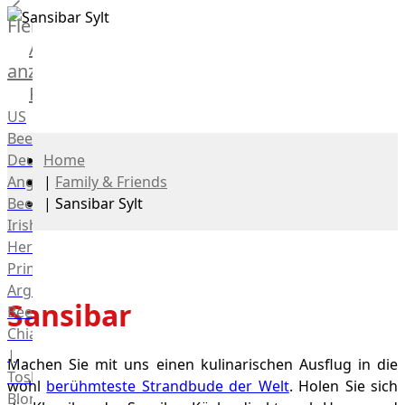
Fleisch
Alle
anzeigen
Rind
US
Beef
Deutsches
Home
Angus
|
Family & Friends
Beef
|
Sansibar Sylt
Irish
Hereford
Prime
Argentina
Sansibar
Beef
Chianina
|
Machen Sie mit uns einen kulinarischen Ausflug in die
Toskana
wohl
berühmteste Strandbude der Welt
. Holen Sie sich
Blonda