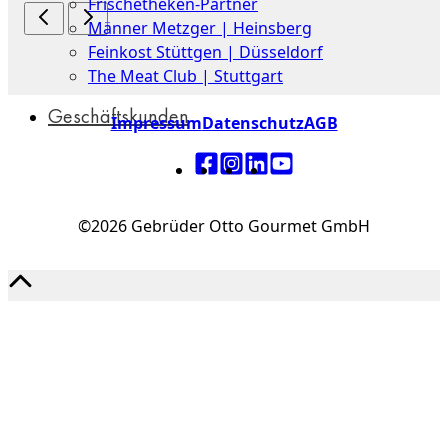
Frischetheken-Partner
Männer Metzger | Heinsberg
Feinkost Stüttgen | Düsseldorf
The Meat Club | Stuttgart
Geschäftskunden
Impressum
Datenschutz
AGB
©2026 Gebrüder Otto Gourmet GmbH