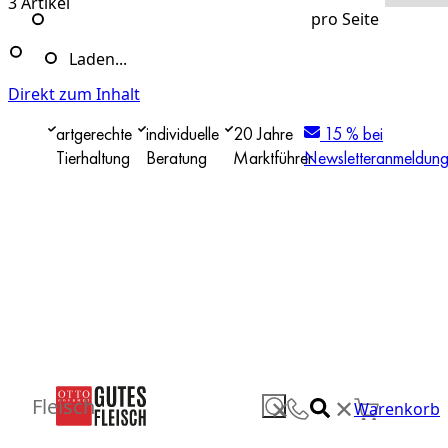
3
Artikel
pro Seite
Laden...
Direkt zum Inhalt
artgerechte
individuelle
20 Jahre
15 % bei
Tierhaltung
Beratung
Marktführer
Newsletteranmeldun
✕
Fleisch
✕
Warenkorb