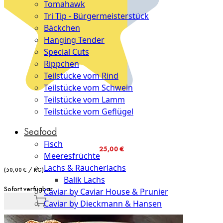
Tomahawk
Tri Tip - Bürgermeisterstück
Bäckchen
Hanging Tender
Special Cuts
Rippchen
Teilstücke vom Rind
Teilstücke vom Schwein
Teilstücke vom Lamm
Teilstücke vom Geflügel
Seafood
Fisch
25,00 €
Meeresfrüchte
Lachs & Räucherlachs
(50,00 € / KG)
Balik Lachs
Sofort verfügbar
Caviar by Caviar House & Prunier
Caviar by Dieckmann & Hansen