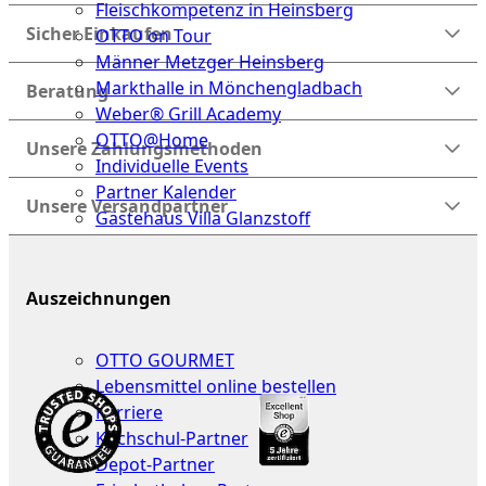
Fleischkompetenz in Heinsberg
Sicher Einkaufen
OTTO on Tour
Männer Metzger Heinsberg
Markthalle in Mönchengladbach
Beratung
Weber® Grill Academy
OTTO@Home
Unsere Zahlungsmethoden
Individuelle Events
Partner Kalender
Unsere Versandpartner
Gästehaus Villa Glanzstoff
Gutscheine
Auszeichnungen
Über
uns
OTTO GOURMET
Lebensmittel online bestellen
Karriere
Kochschul-Partner
Depot-Partner