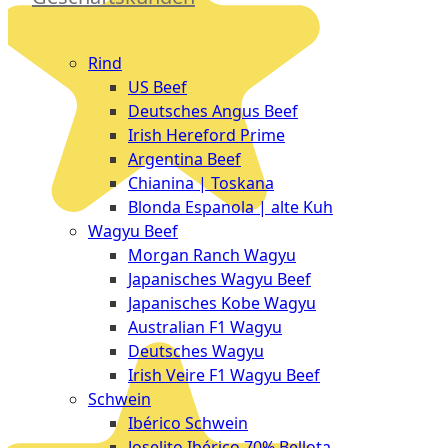
Düsseldorf
Fleisch
The
Rind
Meat
US Beef
Club
Deutsches Angus Beef
|
Irish Hereford Prime
Stuttgart
Argentina Beef
Chianina | Toskana
Blonda Espanola | alte Kuh
Wagyu Beef
Morgan Ranch Wagyu
Japanisches Wagyu Beef
Japanisches Kobe Wagyu
Australian F1 Wagyu
Deutsches Wagyu
Irish Veire F1 Wagyu Beef
Schwein
Ibérico Schwein
Joselito Ibérico 70% Bellota