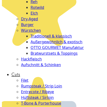
Reh
Rotwild
Elch
Dry-Aged
Burger
Würstchen
Traditionell & klassisch
Außergewöhnlich & exotisch
OTTO GOURMET Manufaktur
Bratwurstsets & Toppings
Hackfleisch
Aufschnitt & Schinken
Cuts
Filet
Rumpsteak / Strip Loin
Entrecote / Ribeye
Hüftsteak / Sirloin
T-Bone & Porterhouse