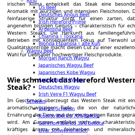
Rind
Meat
irischen Klima entwickelt das Steak eine besonde
US Beef
Club
Aromatik mit würzigen und intensiven Fleischnoten. D
Deutsches Angus Beef
|
feinfaserige Struktur sorgt für einen zarten, dab
Irish Hereford Prime
Stuttgart
angenehm bissigen Genuss – charakteristisch für ech
Argentina Beef
Western Steaks. Die Herkunft aus familiengeführt
Chianina | Toskana
Betrieben mit konsequentem Fokus auf Tierwohl u
Blonda Espanola | alte Kuh
Qualitätskontrolle macht diesen Cut zu einer exzellen
Wagyu Beef
Wahl für Liebhaber hochwertiger Fleischprodukte.
Morgan Ranch Wagyu
Japanisches Wagyu Beef
Japanisches Kobe Wagyu
Wie schmeckt das Hereford Wester
Australian F1 Wagyu
Steak?
Deutsches Wagyu
Irish Veire F1 Wagyu Beef
Im Geschmack überzeugt das Western Steak mit ein
Schwein
aromatisch-würzigen Tiefe, die von der natürlich
Ibérico Schwein
Ernährung der Tiere und der einzigartigen Rasse geprä
Joselito Ibérico 70% Bellota
wird. Am Gaumen entfaltet sich ein charakteristis
Garimori Ibérico 35% Bellota
kräftiges Aroma mit feinherben und mineralisch
LiVar Schweinefleisch