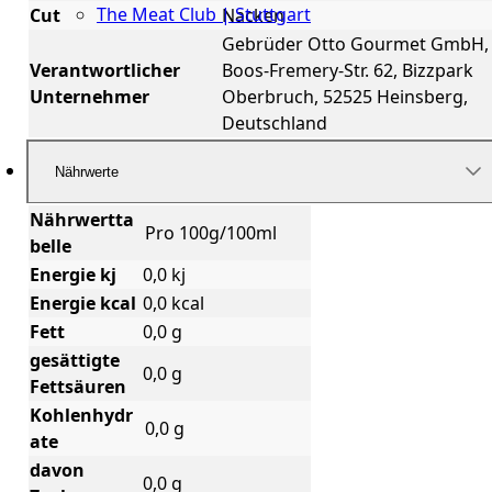
The Meat Club | Stuttgart
Cut
Nacken
Gebrüder Otto Gourmet GmbH,
Geschäftskunden
Verantwortlicher
Boos-Fremery-Str. 62, Bizzpark
Unternehmer
Oberbruch, 52525 Heinsberg,
Deutschland
Nährwerte
Nährwertta
Pro 100g/100ml
belle
Energie kj
0,0 kj
Energie kcal
0,0 kcal
Fett
0,0 g
gesättigte
0,0 g
Fettsäuren
Kohlenhydr
0,0 g
ate
davon
0,0 g