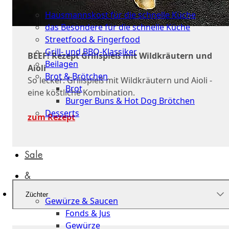
Küche
Hausmannskost für die schnelle Küche
das Besondere für die schnelle Küche
Streetfood & Fingerfood
Grill- und BBQ-Klassiker
BEEF! Rezept Grillspieß mit Wildkräutern und
Beilagen
Aioli
Brot & Brötchen
So lecker: Grillspieß mit Wildkräutern und Aioli -
Brot
eine köstliche Kombination.
Burger Buns & Hot Dog Brötchen
Desserts
zum Rezept
Neu
Sale
&
dazu
Züchter
Gewürze & Saucen
Fonds & Jus
Gewürze