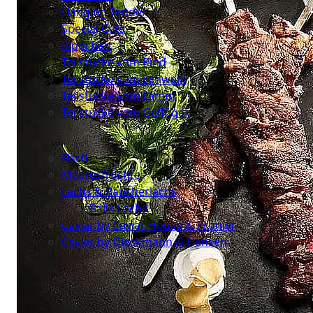
Hanging Tender
Special Cuts
Rippchen
Teilstücke vom Rind
Teilstücke vom Schwein
Teilstücke vom Lamm
Teilstücke vom Geflügel
Seafood
Fisch
Meeresfrüchte
Lachs & Räucherlachs
Balik Lachs
Caviar by Caviar House & Prunier
Caviar by Dieckmann & Hansen
Probierpakete
Schnelle