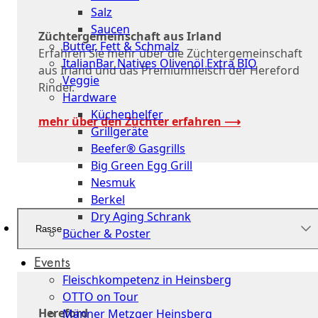
Salz
Saucen
Züchtergemeinschaft aus Irland
Butter, Fett & Schmalz
Erfahren Sie mehr über die Züchtergemeinschaft
ItalianBar Natives Olivenöl Extra BIO
aus Irland und das Premiumfleisch der Hereford
Veggie
Rinder.
Hardware
Küchenhelfer
mehr über den Züchter erfahren ⟶
Grillgeräte
Beefer® Gasgrills
Big Green Egg Grill
Nesmuk
Berkel
Dry Aging Schrank
Rasse
Bücher & Poster
Events
Fleischkompetenz in Heinsberg
OTTO on Tour
Hereford
Männer Metzger Heinsberg