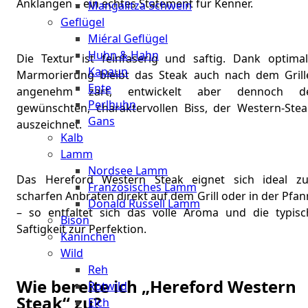
Anklängen – ein echtes Statement für Kenner.
Mangalitza Schwein
Geflügel
Miéral Geflügel
Huhn & Hahn
Die Textur ist feinfaserig und saftig. Dank optimal
Kapaun
Marmorierung bleibt das Steak auch nach dem Grill
Ente
angenehm zart, entwickelt aber dennoch d
Perlhuhn
gewünschten, charaktervollen Biss, der Western-Stea
Gans
auszeichnet.
Kalb
Lamm
Nordsee Lamm
Das Hereford Western Steak eignet sich ideal z
Französisches Lamm
scharfen Anbraten direkt auf dem Grill oder in der Pfa
Donald Russell Lamm
– so entfaltet sich das volle Aroma und die typisc
Bison
Saftigkeit zur Perfektion.
Kaninchen
Wild
Reh
Wie bereite ich „Hereford Western
Rotwild
Steak“ zu?
Elch