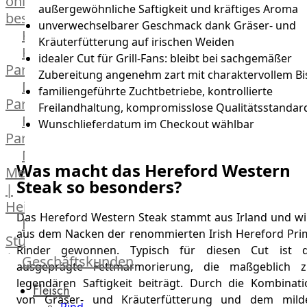
online
außergewöhnliche Saftigkeit und kräftiges Aroma
bestellen
unverwechselbarer Geschmack dank Gräser- und
Karriere
Kräuterfütterung auf irischen Weiden
Kochschul-
idealer Cut für Grill-Fans: bleibt bei sachgemäßer
Partner
Zubereitung angenehm zart mit charaktervollem Bi
Depot-
familiengeführte Zuchtbetriebe, kontrollierte
Partner
Freilandhaltung, kompromisslose Qualitätsstandar
Frischetheken-
Wunschlieferdatum im Checkout wählbar
Partner
Männer
Was macht das Hereford Western
Metzger
Steak so besonders?
|
Heinsberg
Das Hereford Western Steak stammt aus Irland und wi
Feinkost
aus dem Nacken der renommierten Irish Hereford Pri
Stüttgen
Rinder gewonnen. Typisch für diesen Cut ist d
|
Geschäftskunden
ausgeprägte Fettmarmorierung, die maßgeblich z
Düsseldorf
legendären Saftigkeit beiträgt. Durch die Kombinati
Fleisch
The
von Gräser- und Kräuterfütterung und dem mild