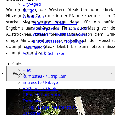
Dry-Aged
Wir empfehlen, das Western Steak bei hoher direkt
Burger
Hitze auf dem Grill oder in der Pfanne zuzubereiten. 
Würstchen
starke Marmorierung sorgt dabei für ein saftig
Traditionell & klassisch
Ergebnis und schützt das Fleisch zuverlässig vor d
Außergewöhnlich & exotisch
Austrocknen. Lassen Sie das Steak nach dem Grill
OTTO GOURMET Manufaktur
einige Minuten ruhen – so verteilt sich der Fleischsa
Bratwurstsets & Toppings
optimal und das Steak bleibt bis zum letzten Biss
Hackfleisch
aromatisch und zart.
Aufschnitt & Schinken
Cuts
Filet
Rezepte
Rumpsteak / Strip Loin
Entrecote / Ribeye
Hüftsteak / Sirloin
T-Bone & Porterhouse
Tomahawk
Tri Tip - Bürgermeisterstück
Bäckchen