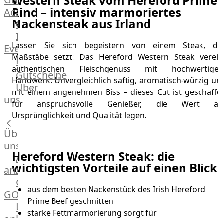
Western Steak vom Hereford Prime
Rind – intensiv marmoriertes
Academy
Nackensteak aus Irland
OTTO@Home
Individuelle
Lassen Sie sich begeistern von einem Steak, d
Events
Maßstäbe setzt: Das Hereford Western Steak verei
Partner
authentischen Fleischgenuss mit hochwertig
Kalender
Gutscheine
Handwerk. Unvergleichlich saftig, aromatisch-würzig u
Gästehaus
Über
mit einem angenehmen Biss – dieses Cut ist geschaff
Villa
uns
für anspruchsvolle Genießer, die Wert a
Glanzstoff
Ursprünglichkeit und Qualität legen.
Über
uns
Hereford Western Steak: die
Alle
wichtigsten Vorteile auf einen Blick
anzeigen
OTTO
aus dem besten Nackenstück des Irish Hereford
GOURMET
Prime Beef geschnitten
Lebensmittel
starke Fettmarmorierung sorgt für