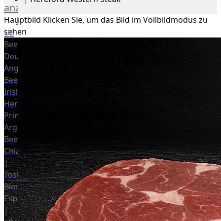
anzeigen
Rind
Hauptbild
Klicken Sie, um das Bild im Vollbildmodus zu
sehen
US
Beef
Deutsches
Angus
Beef
Irish
Hereford
Prime
Argentina
Beef
Chianina
|
Toskana
Blonda
Espanola
|