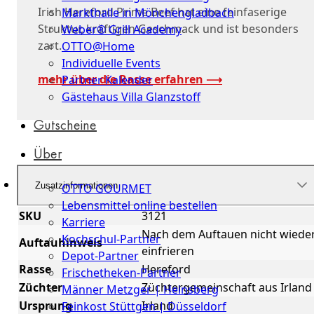
Irish Hereford Prime Beef hat eine feinfaserige
Markthalle in Mönchengladbach
Struktur, kräftigen Geschmack und ist besonders
Weber® Grill Academy
zart.
OTTO@Home
Individuelle Events
mehr über die Rasse erfahren ⟶
Partner Kalender
Gästehaus Villa Glanzstoff
Gutscheine
Über
uns
Zusatzinformationen
OTTO GOURMET
Lebensmittel online bestellen
SKU
3121
Karriere
Nach dem Auftauen nicht wiede
Kochschul-Partner
Auftauhinweis
einfrieren
Depot-Partner
Rasse
Hereford
Frischetheken-Partner
Züchter
Züchtergemeinschaft aus Irland
Männer Metzger | Heinsberg
Ursprung
Irland
Feinkost Stüttgen | Düsseldorf