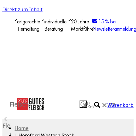
Direkt zum Inhalt
artgerechte
individuelle
20 Jahre
15 % bei
Tierhaltung
Beratung
Marktführer
Newsletteranmeldun
✕
Fleisch
✕
Warenkorb
Fleisch
Home
Alle
|
Hereford Western Steak