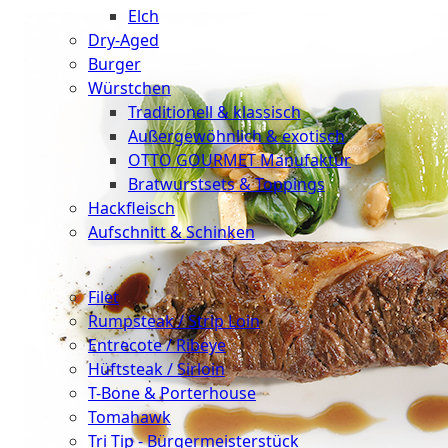
Elch
Dry-Aged
Burger
Würstchen
Traditionell & klassisch
Außergewöhnlich & exotisch
OTTO GOURMET Manufaktur
Bratwurstsets & Toppings
Hackfleisch
Aufschnitt & Schinken
Cuts
Filet
Rumpsteak / Strip Loin
Entrecote / Ribeye
Hüftsteak / Sirloin
T-Bone & Porterhouse
Tomahawk
Tri Tip - Bürgermeisterstück