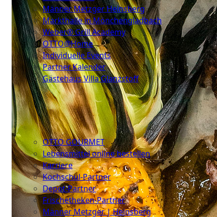
Männer Metzger Heinsberg
Markthalle in Mönchengladbach
Weber® Grill Academy
OTTO@Home
Individuelle Events
Partner Kalender
Gästehaus Villa Glanzstoff
Gutscheine
Über
uns
OTTO GOURMET
Lebensmittel online bestellen
Karriere
Kochschul-Partner
Depot-Partner
Frischetheken-Partner
Männer Metzger | Heinsberg