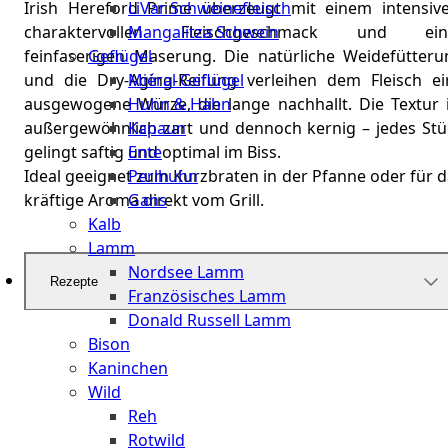
LiVar Schweinefleisch
Irish Hereford Prime überzeugt mit einem intensive
Mangalitza Schwein
charaktervollen Fleischgeschmack und ein
Geflügel
feinfaserigen Maserung. Die natürliche Weidefütteru
Miéral Geflügel
und die Dry-Aging-Reifung verleihen dem Fleisch ei
Huhn & Hahn
ausgewogene Würze, die lange nachhallt. Die Textur i
Kapaun
außergewöhnlich zart und dennoch kernig – jedes Stü
Ente
gelingt saftig und optimal im Biss.
Perlhuhn
Ideal geeignet zum Kurzbraten in der Pfanne oder für 
Gans
kräftige Aroma direkt vom Grill.
Kalb
Lamm
Nordsee Lamm
Rezepte
Französisches Lamm
Donald Russell Lamm
Bison
Kaninchen
Wild
Reh
Rotwild