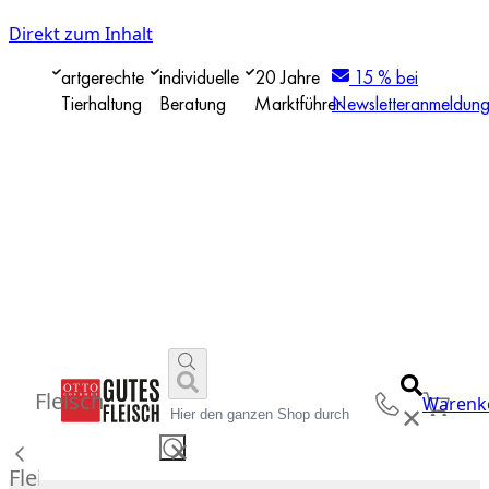
Direkt zum Inhalt
artgerechte
individuelle
20 Jahre
15 % bei
Tierhaltung
Beratung
Marktführer
Newsletteranmeldun
Fleisch
Warenk
✕
✕
Fleisch