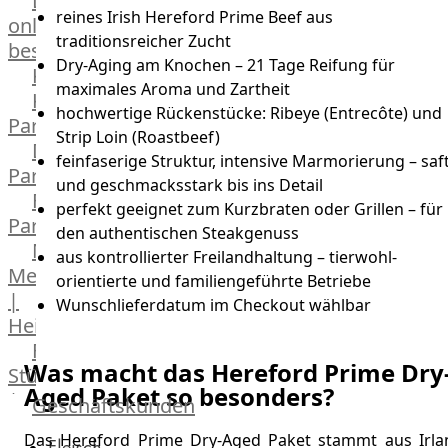
Lebensmittel
reines Irish Hereford Prime Beef aus
online
traditionsreicher Zucht
bestellen
Dry-Aging am Knochen – 21 Tage Reifung für
Karriere
maximales Aroma und Zartheit
Kochschul-
hochwertige Rückenstücke: Ribeye (Entrecôte) und
Partner
Strip Loin (Roastbeef)
Depot-
feinfaserige Struktur, intensive Marmorierung – saf
Partner
und geschmacksstark bis ins Detail
Frischetheken-
perfekt geeignet zum Kurzbraten oder Grillen – für
Partner
den authentischen Steakgenuss
Männer
aus kontrollierter Freilandhaltung – tierwohl-
Metzger
orientierte und familiengeführte Betriebe
|
Wunschlieferdatum im Checkout wählbar
Heinsberg
Feinkost
Was macht das Hereford Prime Dry
Stüttgen
Aged Paket so besonders?
|
Geschäftskunden
Düsseldorf
Das Hereford Prime Dry-Aged Paket stammt aus Irla
Fleisch