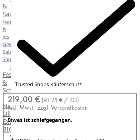
Desserts
&
Saucen
Fonds
&
Jus
Gewürze
Salz
Saucen
Butter,
Fett
&
Trusted Shops Käuferschutz
Schmalz
ItalianBar
219,00 €
(91,25 € / KG)
Natives
Inkl. Mwst., zzgl. Versandkosten
Olivenöl
Etwas ist schiefgegangen.
Extra
BIO
Veggie