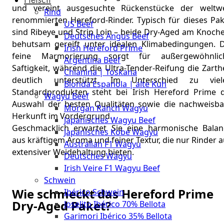
The
und vereint ausgesuchte Rückenstücke der weltwe
Rind
Meat
renommierten Hereford-Rinder. Typisch für dieses Pak
US Beef
Club
sind Ribeye und Strip Loin – beide Dry-Aged am Knoche
Deutsches Angus Beef
|
behutsam gereift unter idealen Klimabedingungen. D
Irish Hereford Prime
Stuttgart
feine Marmorierung sorgt für außergewöhnlic
Argentina Beef
Saftigkeit, während die Ultra-Tender-Reifung die Zarth
Chianina | Toskana
deutlich unterstützt. Im Unterschied zu viel
Blonda Espanola | alte Kuh
Standardprodukten steht bei Irish Hereford Prime d
Wagyu Beef
Auswahl der besten Qualitäten sowie die nachweisba
Morgan Ranch Wagyu
Herkunft im Vordergrund.
Japanisches Wagyu Beef
Geschmacklich erwartet Sie eine harmonische Balan
Japanisches Kobe Wagyu
aus kräftigem Aroma und feiner Textur, die nur Rinder 
Australian F1 Wagyu
extensiver Weidehaltung bieten.
Deutsches Wagyu
Irish Veire F1 Wagyu Beef
Schwein
Wie schmeckt das Hereford Prime
Ibérico Schwein
Dry-Aged Paket?
Joselito Ibérico 70% Bellota
Garimori Ibérico 35% Bellota