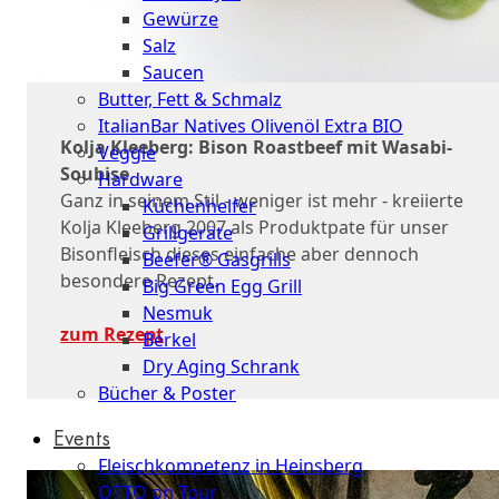
Gewürze
Salz
Saucen
Butter, Fett & Schmalz
ItalianBar Natives Olivenöl Extra BIO
Kolja Kleeberg: Bison Roastbeef mit Wasabi-
Veggie
Soubise
Hardware
Ganz in seinem Stil - weniger ist mehr - kreiierte
Küchenhelfer
Kolja Kleeberg 2007 als Produktpate für unser
Grillgeräte
Bisonfleisch dieses einfache aber dennoch
Beefer® Gasgrills
besondere Rezept.
Big Green Egg Grill
Nesmuk
zum Rezept
Berkel
Dry Aging Schrank
Bücher & Poster
Events
Fleischkompetenz in Heinsberg
OTTO on Tour