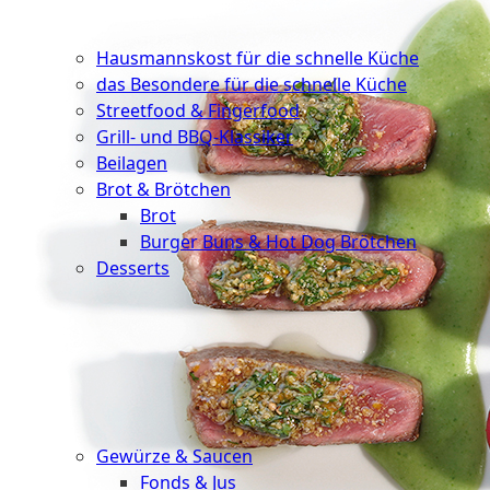
Schnelle
Küche
Hausmannskost für die schnelle Küche
das Besondere für die schnelle Küche
Streetfood & Fingerfood
Grill- und BBQ-Klassiker
Beilagen
Brot & Brötchen
Brot
Burger Buns & Hot Dog Brötchen
Desserts
Neu
Sale
&
dazu
Gewürze & Saucen
Fonds & Jus