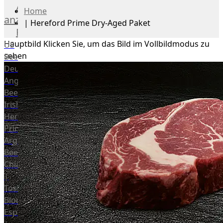
Alle
Home
anzeigen
|
Hereford Prime Dry-Aged Paket
Rind
Hauptbild
Klicken Sie, um das Bild im Vollbildmodus zu
US
sehen
Beef
Deutsches
Angus
Beef
Irish
Hereford
Prime
Argentina
Beef
Chianina
|
Toskana
Blonda
Espanola