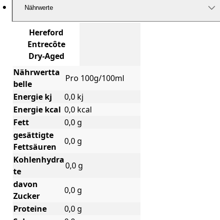
Nährwerte
Hereford
Entrecôte
Dry-Aged
Nährwertta
Pro 100g/100ml
belle
Energie kj
0,0 kj
Energie kcal
0,0 kcal
Fett
0,0 g
gesättigte
0,0 g
Fettsäuren
Kohlenhydra
0,0 g
te
davon
0,0 g
Zucker
Proteine
0,0 g