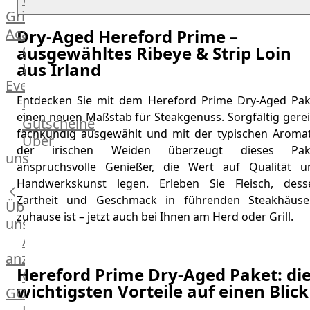
Grill
Academy
Dry-Aged Hereford Prime –
ausgewähltes Ribeye & Strip Loin
OTTO@Home
aus Irland
Individuelle
Events
Entdecken Sie mit dem Hereford Prime Dry-Aged Pak
Partner
einen neuen Maßstab für Steakgenuss. Sorgfältig gerei
Kalender
Gutscheine
fachkundig ausgewählt und mit der typischen Aromat
Gästehaus
Über
der irischen Weiden überzeugt dieses Pak
Villa
uns
anspruchsvolle Genießer, die Wert auf Qualität u
Glanzstoff
Handwerkskunst legen. Erleben Sie Fleisch, dess
Zartheit und Geschmack in führenden Steakhäuse
Über
zuhause ist – jetzt auch bei Ihnen am Herd oder Grill.
uns
Alle
anzeigen
Hereford Prime Dry-Aged Paket: di
OTTO
wichtigsten Vorteile auf einen Blick
GOURMET