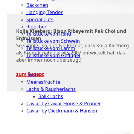
Bäckchen
Hanging Tender
Special Cuts
Rippchen
Kolja Kleeberg: Bison Ribeye mit Pak Choi und
Teilstücke vom Rind
Erdnüssen
Teilstücke vom Schwein
So simple - so gut! Ein Rezept, dass Kolja Kleeberg
Teilstücke vom Lamm
als Produktpate bereits 2007 entwickelt hat, das
Teilstücke vom Geflügel
aber immer noch überzeugt!
Seafood
zum Rezept
Fisch
Meeresfrüchte
Lachs & Räucherlachs
Balik Lachs
Caviar by Caviar House & Prunier
Caviar by Dieckmann & Hansen
Probierpakete