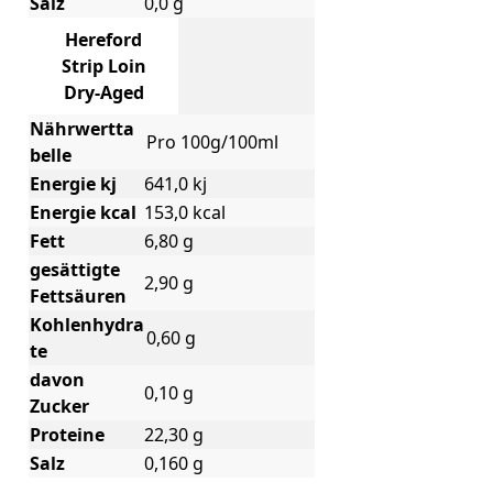
Salz
0,0 g
Hereford
Strip Loin
Dry-Aged
Nährwertta
Pro 100g/100ml
belle
Energie kj
641,0 kj
Energie kcal
153,0 kcal
Fett
6,80 g
gesättigte
2,90 g
Fettsäuren
Kohlenhydra
0,60 g
te
davon
0,10 g
Zucker
Proteine
22,30 g
Salz
0,160 g