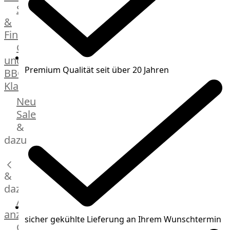
Streetfood
GOURMET
&
Manufaktur
Fingerfood
Bratwurstsets
Grill-
&
und
Toppings
Premium Qualität seit über 20 Jahren
BBQ-
Hackfleisch
Klassiker
Aufschnitt
&
Beilagen
Neu
Schinken
Brot
Sale
&
&
Brötchen
dazu
Brot
Burger
&
Buns
&
dazu
Hot
Alle
Dog
anzeigen
sicher gekühlte Lieferung an Ihrem Wunschtermin
Brötchen
Gewürze