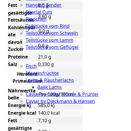
Hanging Tender
Fett
8,0 g
Special Cuts
gesättigte
3,60 g
Rippchen
Fettsäuren
Teilstücke vom Rind
Kohlenhydr
0,0 g
Teilstücke vom Schwein
ate
Teilstücke vom Lamm
davon
0,0 g
Teilstücke vom Geflügel
Zucker
Proteine
21,0 g
Seafood
Salz
0,330 g
Fisch
Meeresfrüchte
Hereford
Lachs & Räucherlachs
Prime Griller
Balik Lachs
Nährwertta
Caviar by Caviar House & Prunier
Pro 100g/100ml
belle
Caviar by Dieckmann & Hansen
Energie kj
585,0 kj
Probierpakete
Energie kcal
140,0 kcal
Fett
7,10 g
Schnelle
gesättigte