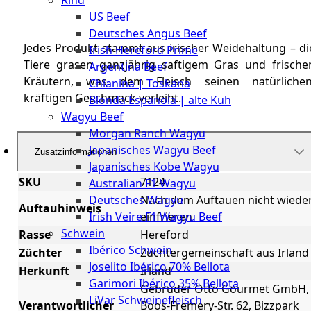
Rind
Meat
US Beef
Club
Deutsches Angus Beef
|
Jedes Produkt stammt aus irischer Weidehaltung – di
Irish Hereford Prime
Stuttgart
Tiere grasen ganzjährig saftigem Gras und frische
Argentina Beef
Kräutern, was dem Fleisch seinen natürlichen
Chianina | Toskana
kräftigen Geschmack verleiht.
Blonda Espanola | alte Kuh
Wagyu Beef
Morgan Ranch Wagyu
Japanisches Wagyu Beef
Zusatzinformationen
Japanisches Kobe Wagyu
SKU
7124
Australian F1 Wagyu
Deutsches Wagyu
Nach dem Auftauen nicht wiede
Auftauhinweis
Irish Veire F1 Wagyu Beef
einfrieren
Schwein
Rasse
Hereford
Ibérico Schwein
Züchter
Züchtergemeinschaft aus Irland
Joselito Ibérico 70% Bellota
Herkunft
Irland
Garimori Ibérico 35% Bellota
Gebrüder Otto Gourmet GmbH,
LiVar Schweinefleisch
Verantwortlicher
Boos-Fremery-Str. 62, Bizzpark