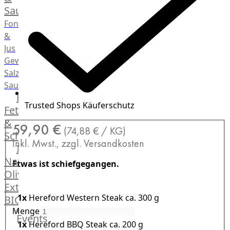
Saucen
Fonds
&
Jus
Gewürze
Salz
Saucen
Butter,
Trusted Shops Käuferschutz
Fett
&
59,90 €
(74,88 € / KG)
Schmalz
Inkl. Mwst., zzgl. Versandkosten
ItalianBar
Natives
Etwas ist schiefgegangen.
Olivenöl
Extra
1x
Hereford Western Steak
ca. 300 g
BIO
Menge
Veggie
Events
Hardware
1x
Hereford BBQ Steak
ca. 200 g