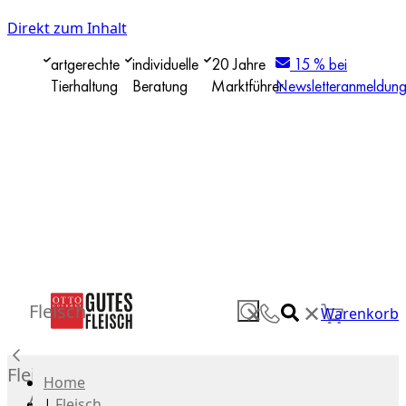
Direkt zum Inhalt
artgerechte
individuelle
20 Jahre
15 % bei
Tierhaltung
Beratung
Marktführer
Newsletteranmeldun
✕
Fleisch
✕
Warenkorb
Fleisch
Home
Alle
|
Fleisch