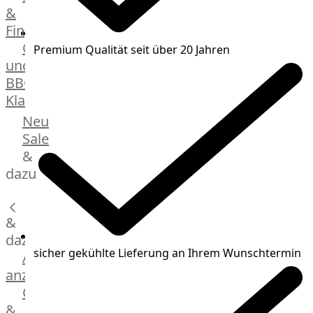
&
Manufaktur
Fingerfood
Bratwurstsets
Grill-
Premium Qualität seit über 20 Jahren
&
und
Toppings
BBQ-
Hackfleisch
Klassiker
Aufschnitt
&
Beilagen
Neu
Schinken
Brot
Sale
&
&
Brötchen
dazu
Brot
Burger
&
Buns
&
dazu
sicher gekühlte Lieferung an Ihrem Wunschtermin
Hot
Alle
Dog
anzeigen
Brötchen
Gewürze
Desserts
&