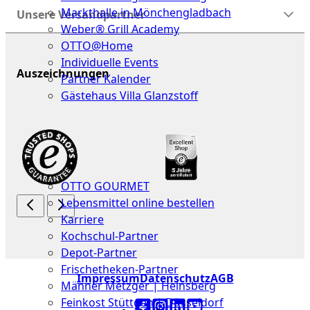
Markthalle in Mönchengladbach
Unsere Versandpartner
Weber® Grill Academy
OTTO@Home
Individuelle Events
Auszeichnungen
Partner Kalender
Gästehaus Villa Glanzstoff
Gutscheine
Über
uns
OTTO GOURMET
Lebensmittel online bestellen
Karriere
Kochschul-Partner
Depot-Partner
Frischetheken-Partner
Impressum
Datenschutz
AGB
Männer Metzger | Heinsberg
Feinkost Stüttgen | Düsseldorf