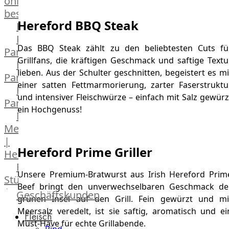
online
bestellen
Hereford BBQ Steak
Karriere
Kochschul-
Das BBQ Steak zählt zu den beliebtesten Cuts fü
Partner
Grillfans, die kräftigen Geschmack und saftige Textu
Depot-
lieben. Aus der Schulter geschnitten, begeistert es mi
Partner
einer satten Fettmarmorierung, zarter Faserstruktu
Frischetheken-
und intensiver Fleischwürze – einfach mit Salz gewürz
Partner
ein Hochgenuss!
Männer
Metzger
|
Hereford Prime Griller
Heinsberg
Feinkost
Unsere Premium-Bratwurst aus Irish Hereford Prim
Stüttgen
Beef bringt den unverwechselbaren Geschmack de
|
Geschäftskunden
grünen Insel auf den Grill. Fein gewürzt und mi
Düsseldorf
Meersalz veredelt, ist sie saftig, aromatisch und ei
Fleisch
The
Must-Have für echte Grillabende.