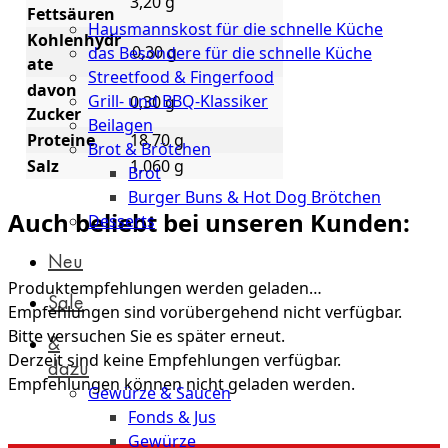
Küche
3,20 g
Fettsäuren
Hausmannskost für die schnelle Küche
Kohlenhydr
0,30 g
das Besondere für die schnelle Küche
ate
Streetfood & Fingerfood
davon
Grill- und BBQ-Klassiker
0,30 g
Zucker
Beilagen
Proteine
18,70 g
Brot & Brötchen
Salz
1,060 g
Brot
Burger Buns & Hot Dog Brötchen
Auch beliebt bei unseren Kunden:
Desserts
Neu
Produktempfehlungen werden geladen…
Sale
Empfehlungen sind vorübergehend nicht verfügbar.
Bitte versuchen Sie es später erneut.
&
Derzeit sind keine Empfehlungen verfügbar.
dazu
Empfehlungen können nicht geladen werden.
Gewürze & Saucen
Fonds & Jus
Gewürze