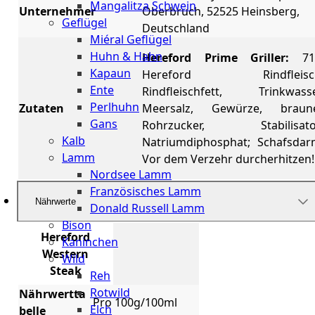
Mangalitza Schwein
Unternehmer
Oberbruch, 52525 Heinsberg,
Geflügel
Deutschland
Miéral Geflügel
Huhn & Hahn
Hereford Prime Griller:
71
Kapaun
Hereford Rindfleisc
Ente
Rindfleischfett, Trinkwasse
Perlhuhn
Zutaten
Meersalz, Gewürze, braun
Gans
Rohrzucker, Stabilisato
Kalb
Natriumdiphosphat; Schafsdar
Lamm
Vor dem Verzehr durcherhitzen!
Nordsee Lamm
Französisches Lamm
Nährwerte
Donald Russell Lamm
Bison
Hereford
Kaninchen
Western
Wild
Steak
Reh
Rotwild
Nährwertta
Pro 100g/100ml
Elch
belle