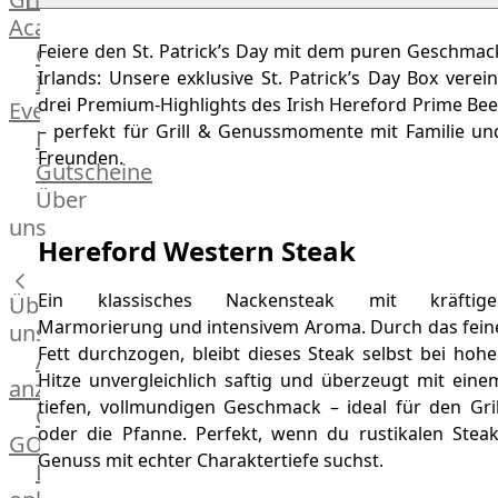
Academy
Feiere den St. Patrick’s Day mit dem puren Geschmac
OTTO@Home
Irlands: Unsere exklusive St. Patrick’s Day Box verein
Individuelle
drei Premium-Highlights des Irish Hereford Prime Bee
Events
– perfekt für Grill & Genussmomente mit Familie un
Partner
Freunden.
Kalender
Gutscheine
Gästehaus
Über
Villa
uns
Hereford Western Steak
Glanzstoff
Ein klassisches Nackensteak mit kräftige
Über
Marmorierung und intensivem Aroma. Durch das fein
uns
Fett durchzogen, bleibt dieses Steak selbst bei hohe
Alle
Hitze unvergleichlich saftig und überzeugt mit eine
anzeigen
tiefen, vollmundigen Geschmack – ideal für den Gril
OTTO
oder die Pfanne. Perfekt, wenn du rustikalen Steak
GOURMET
Genuss mit echter Charaktertiefe suchst.
Lebensmittel