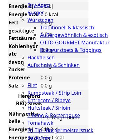
Dry-Aged
Energie kj
0,0 kj
Burger
Energie kcal
0,0 kcal
Würstchen
Fett
0,0 g
Traditionell & klassisch
gesättigte
0,0 g
Außergewöhnlich & exotisch
Fettsäuren
OTTO GOURMET Manufaktur
Kohlenhydr
Bratwurstsets & Toppings
0,0 g
ate
Hackfleisch
davon
Aufschnitt & Schinken
0,0 g
Zucker
Cuts
Proteine
0,0 g
Filet
Salz
0,0 g
Rumpsteak / Strip Loin
Hereford
Entrecote / Ribeye
BBQ Steak
Hüftsteak / Sirloin
Nährwertta
T-Bone & Porterhouse
Pro 100g/100ml
belle
Tomahawk
Energie kj
648,0 kj
Tri Tip - Bürgermeisterstück
Energie kcal
155,0 kcal
Bäckchen