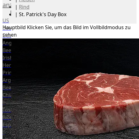
anzeigen
|
Rind
Rind
|
St. Patrick's Day Box
US
Hauptbild
Klicken Sie, um das Bild im Vollbildmodus zu
Beef
sehen
Deutsches
Angus
Beef
Irish
Hereford
Prime
Argentina
Beef
Chianina
|
Toskana
Blonda
Espanola
|