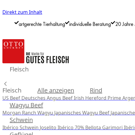
Direkt zum Inhalt
artgerechte Tierhaltung
individuelle Beratung
20 Jahre 
Fleisch
Fleisch
Alle anzeigen
Rind
US Beef
Deutsches Angus Beef
Irish Hereford Prime
Argen
Wagyu Beef
Morgan Ranch Wagyu
Japanisches Wagyu Beef
Japanisch
Schwein
Ibérico Schwein
Joselito Ibérico 70% Bellota
Garimori Ibéri
Geflügel