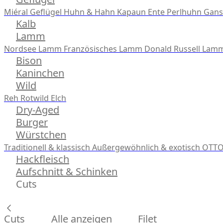
Miéral Geflügel
Huhn & Hahn
Kapaun
Ente
Perlhuhn
Gans
Kalb
Lamm
Nordsee Lamm
Französisches Lamm
Donald Russell Lam
Bison
Kaninchen
Wild
Reh
Rotwild
Elch
Dry-Aged
Burger
Würstchen
Traditionell & klassisch
Außergewöhnlich & exotisch
OTTO
Hackfleisch
Aufschnitt & Schinken
Cuts
Cuts
Alle anzeigen
Filet