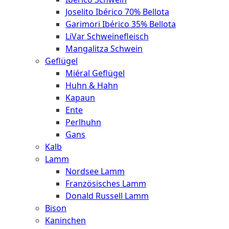
Joselito Ibérico 70% Bellota
Garimori Ibérico 35% Bellota
LiVar Schweinefleisch
Mangalitza Schwein
Geflügel
Miéral Geflügel
Huhn & Hahn
Kapaun
Ente
Perlhuhn
Gans
Kalb
Lamm
Nordsee Lamm
Französisches Lamm
Donald Russell Lamm
Bison
Kaninchen