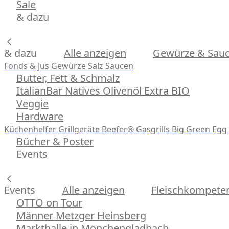
Sale
& dazu
& dazu
Alle anzeigen
Gewürze & Sau
Fonds & Jus
Gewürze
Salz
Saucen
Butter, Fett & Schmalz
ItalianBar Natives Olivenöl Extra BIO
Veggie
Hardware
Küchenhelfer
Grillgeräte
Beefer® Gasgrills
Big Green Egg 
Bücher & Poster
Events
Events
Alle anzeigen
Fleischkompeten
OTTO on Tour
Männer Metzger Heinsberg
Markthalle in Mönchengladbach