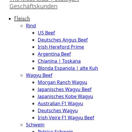
Geschäftskunden
Fleisch
Rind
US Beef
Deutsches Angus Beef
Irish Hereford Prime
Argentina Beef
Chianina | Toskana
Blonda Espanola | alte Kuh
Wagyu Beef
Morgan Ranch Wagyu
Japanisches Wagyu Beef
Japanisches Kobe Wagyu
Australian F1 Wagyu
Deutsches Wagyu
Irish Veire F1 Wagyu Beef
Schwein
Ibérico Schwein