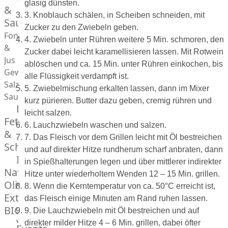
glasig dünsten.
Desserts
&
3. Knoblauch schälen, in Scheiben schneiden, mit
Saucen
Zucker zu den Zwiebeln geben.
Fonds
4. Zwiebeln unter Rühren weitere 5 Min. schmoren, den
&
Zucker dabei leicht karamellisieren lassen. Mit Rotwein
Jus
ablöschen und ca. 15 Min. unter Rühren einkochen, bis
Gewürze
alle Flüssigkeit verdampft ist.
Salz
5. Zwiebelmischung erkalten lassen, dann im Mixer
Saucen
kurz pürieren. Butter dazu geben, cremig rühren und
Butter,
leicht salzen.
Fett
6. Lauchzwiebeln waschen und salzen.
&
7. Das Fleisch vor dem Grillen leicht mit Öl bestreichen
Schmalz
und auf direkter Hitze rundherum scharf anbraten, dann
ItalianBar
in Spießhalterungen legen und über mittlerer indirekter
Natives
Hitze unter wiederholtem Wenden 12 – 15 Min. grillen.
Olivenöl
8. Wenn die Kerntemperatur von ca. 50°C erreicht ist,
Extra
das Fleisch einige Minuten am Rand ruhen lassen.
BIO
9. Die Lauchzwiebeln mit Öl bestreichen und auf
Veggie
direkter milder Hitze 4 – 6 Min. grillen, dabei öfter