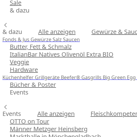
Sale
& dazu
& dazu
Alle anzeigen
Gewürze & Sau
Fonds & Jus
Gewürze
Salz
Saucen
Butter, Fett & Schmalz
ItalianBar Natives Olivenöl Extra BIO
Veggie
Hardware
Küchenhelfer
Grillgeräte
Beefer® Gasgrills
Big Green Egg 
Bücher & Poster
Events
Events
Alle anzeigen
Fleischkompeten
OTTO on Tour
Männer Metzger Heinsberg
Markthalle in Mönchengladbach