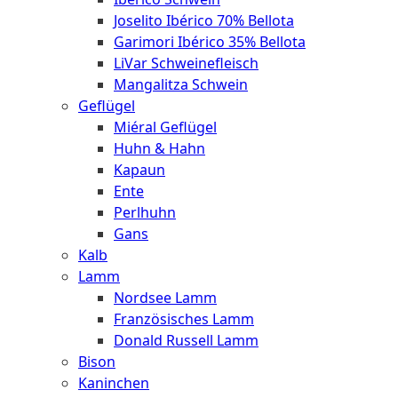
Joselito Ibérico 70% Bellota
Garimori Ibérico 35% Bellota
LiVar Schweinefleisch
Mangalitza Schwein
Geflügel
Miéral Geflügel
Huhn & Hahn
Kapaun
Ente
Perlhuhn
Gans
Kalb
Lamm
Nordsee Lamm
Französisches Lamm
Donald Russell Lamm
Bison
Kaninchen