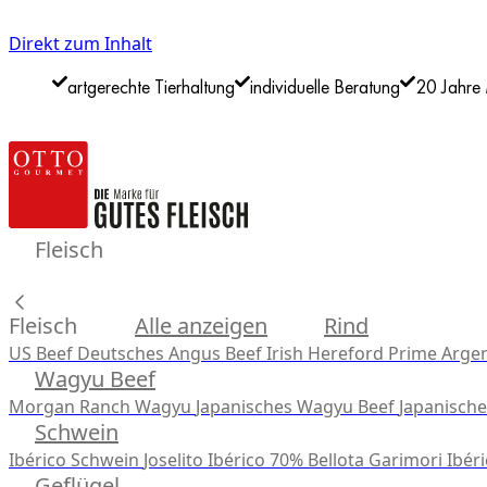
Direkt zum Inhalt
artgerechte Tierhaltung
individuelle Beratung
20 Jahre 
Fleisch
Fleisch
Alle anzeigen
Rind
US Beef
Deutsches Angus Beef
Irish Hereford Prime
Argen
Wagyu Beef
Morgan Ranch Wagyu
Japanisches Wagyu Beef
Japanisch
Schwein
Ibérico Schwein
Joselito Ibérico 70% Bellota
Garimori Ibéri
Geflügel