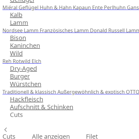
Miéral Geflügel
Huhn & Hahn
Kapaun
Ente
Perlhuhn
Gans
Kalb
Lamm
Nordsee Lamm
Französisches Lamm
Donald Russell Lam
Bison
Kaninchen
Wild
Reh
Rotwild
Elch
Dry-Aged
Burger
Würstchen
Traditionell & klassisch
Außergewöhnlich & exotisch
OTTO
Hackfleisch
Aufschnitt & Schinken
Cuts
Cuts
Alle anzeigen
Filet