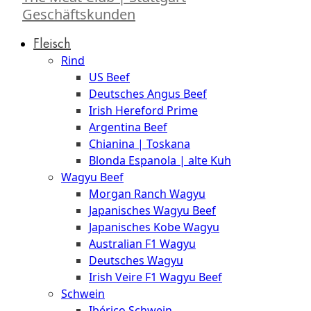
Geschäftskunden
Fleisch
Rind
US Beef
Deutsches Angus Beef
Irish Hereford Prime
Argentina Beef
Chianina | Toskana
Blonda Espanola | alte Kuh
Wagyu Beef
Morgan Ranch Wagyu
Japanisches Wagyu Beef
Japanisches Kobe Wagyu
Australian F1 Wagyu
Deutsches Wagyu
Irish Veire F1 Wagyu Beef
Schwein
Ibérico Schwein