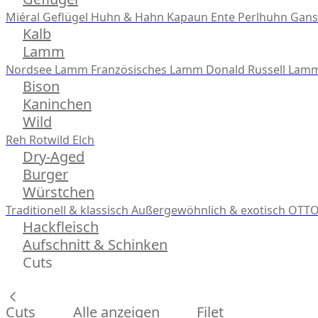
Miéral Geflügel
Huhn & Hahn
Kapaun
Ente
Perlhuhn
Gans
Kalb
Lamm
Nordsee Lamm
Französisches Lamm
Donald Russell Lam
Bison
Kaninchen
Wild
Reh
Rotwild
Elch
Dry-Aged
Burger
Würstchen
Traditionell & klassisch
Außergewöhnlich & exotisch
OTTO
Hackfleisch
Aufschnitt & Schinken
Cuts
Cuts
Alle anzeigen
Filet