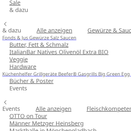
Sale
& dazu
& dazu
Alle anzeigen
Gewürze & Sau
Fonds & Jus
Gewürze
Salz
Saucen
Butter, Fett & Schmalz
ItalianBar Natives Olivenöl Extra BIO
Veggie
Hardware
Küchenhelfer
Grillgeräte
Beefer® Gasgrills
Big Green Egg 
Bücher & Poster
Events
Events
Alle anzeigen
Fleischkompeten
OTTO on Tour
Männer Metzger Heinsberg
Markthalle in Mönchengladbach