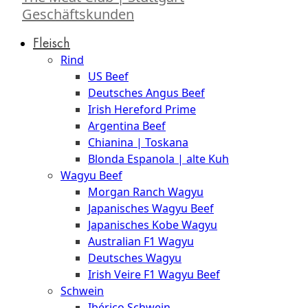
Geschäftskunden
Fleisch
Rind
US Beef
Deutsches Angus Beef
Irish Hereford Prime
Argentina Beef
Chianina | Toskana
Blonda Espanola | alte Kuh
Wagyu Beef
Morgan Ranch Wagyu
Japanisches Wagyu Beef
Japanisches Kobe Wagyu
Australian F1 Wagyu
Deutsches Wagyu
Irish Veire F1 Wagyu Beef
Schwein
Ibérico Schwein