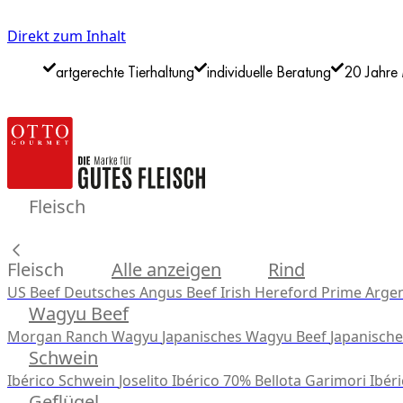
Direkt zum Inhalt
artgerechte Tierhaltung
individuelle Beratung
20 Jahre 
Fleisch
Fleisch
Alle anzeigen
Rind
US Beef
Deutsches Angus Beef
Irish Hereford Prime
Argen
Wagyu Beef
Morgan Ranch Wagyu
Japanisches Wagyu Beef
Japanisch
Schwein
Ibérico Schwein
Joselito Ibérico 70% Bellota
Garimori Ibéri
Geflügel