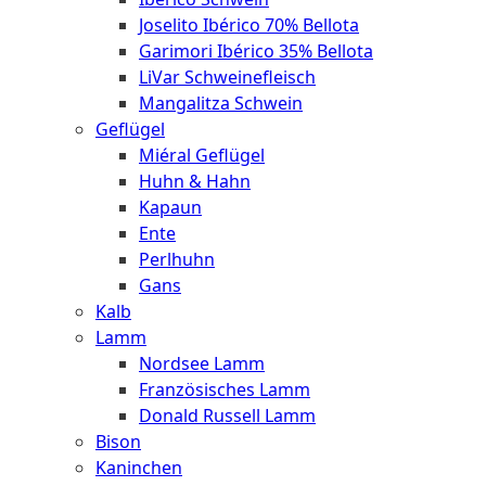
Joselito Ibérico 70% Bellota
Garimori Ibérico 35% Bellota
LiVar Schweinefleisch
Mangalitza Schwein
Geflügel
Miéral Geflügel
Huhn & Hahn
Kapaun
Ente
Perlhuhn
Gans
Kalb
Lamm
Nordsee Lamm
Französisches Lamm
Donald Russell Lamm
Bison
Kaninchen