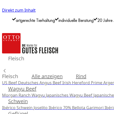
Direkt zum Inhalt
artgerechte Tierhaltung
individuelle Beratung
20 Jahre 
Fleisch
Fleisch
Alle anzeigen
Rind
US Beef
Deutsches Angus Beef
Irish Hereford Prime
Argen
Wagyu Beef
Morgan Ranch Wagyu
Japanisches Wagyu Beef
Japanisch
Schwein
Ibérico Schwein
Joselito Ibérico 70% Bellota
Garimori Ibéri
Geflügel