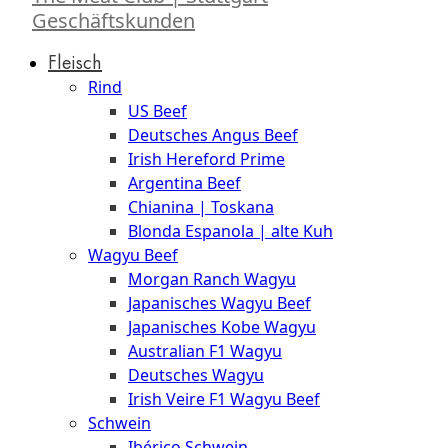
Geschäftskunden
Fleisch
Rind
US Beef
Deutsches Angus Beef
Irish Hereford Prime
Argentina Beef
Chianina | Toskana
Blonda Espanola | alte Kuh
Wagyu Beef
Morgan Ranch Wagyu
Japanisches Wagyu Beef
Japanisches Kobe Wagyu
Australian F1 Wagyu
Deutsches Wagyu
Irish Veire F1 Wagyu Beef
Schwein
Ibérico Schwein