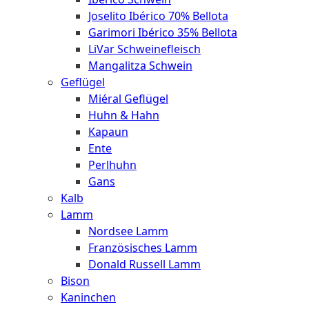
Joselito Ibérico 70% Bellota
Garimori Ibérico 35% Bellota
LiVar Schweinefleisch
Mangalitza Schwein
Geflügel
Miéral Geflügel
Huhn & Hahn
Kapaun
Ente
Perlhuhn
Gans
Kalb
Lamm
Nordsee Lamm
Französisches Lamm
Donald Russell Lamm
Bison
Kaninchen