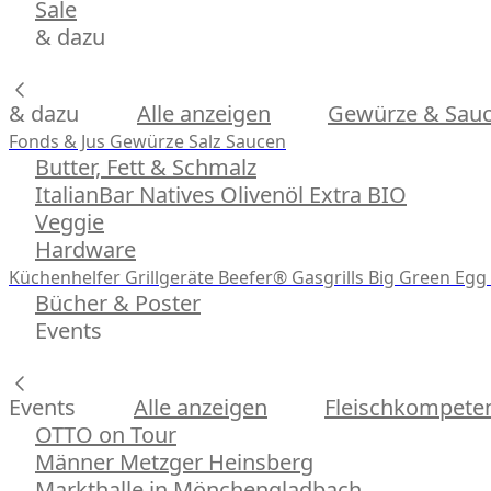
Sale
& dazu
& dazu
Alle anzeigen
Gewürze & Sau
Fonds & Jus
Gewürze
Salz
Saucen
Butter, Fett & Schmalz
ItalianBar Natives Olivenöl Extra BIO
Veggie
Hardware
Küchenhelfer
Grillgeräte
Beefer® Gasgrills
Big Green Egg 
Bücher & Poster
Events
Events
Alle anzeigen
Fleischkompeten
OTTO on Tour
Männer Metzger Heinsberg
Markthalle in Mönchengladbach