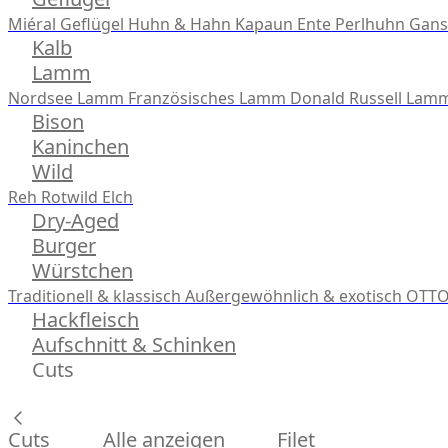
Miéral Geflügel
Huhn & Hahn
Kapaun
Ente
Perlhuhn
Gans
Kalb
Lamm
Nordsee Lamm
Französisches Lamm
Donald Russell Lam
Bison
Kaninchen
Wild
Reh
Rotwild
Elch
Dry-Aged
Burger
Würstchen
Traditionell & klassisch
Außergewöhnlich & exotisch
OTTO
Hackfleisch
Aufschnitt & Schinken
Cuts
Cuts
Alle anzeigen
Filet