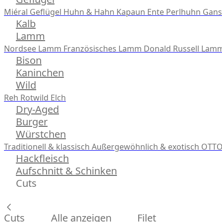
Miéral Geflügel
Huhn & Hahn
Kapaun
Ente
Perlhuhn
Gans
Kalb
Lamm
Nordsee Lamm
Französisches Lamm
Donald Russell Lam
Bison
Kaninchen
Wild
Reh
Rotwild
Elch
Dry-Aged
Burger
Würstchen
Traditionell & klassisch
Außergewöhnlich & exotisch
OTTO
Hackfleisch
Aufschnitt & Schinken
Cuts
Cuts
Alle anzeigen
Filet