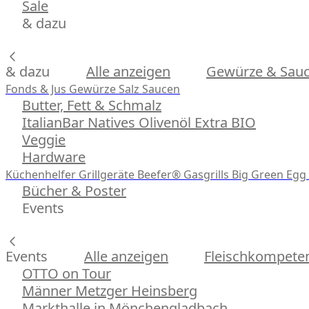
Sale
& dazu
& dazu
Alle anzeigen
Gewürze & Sau
Fonds & Jus
Gewürze
Salz
Saucen
Butter, Fett & Schmalz
ItalianBar Natives Olivenöl Extra BIO
Veggie
Hardware
Küchenhelfer
Grillgeräte
Beefer® Gasgrills
Big Green Egg 
Bücher & Poster
Events
Events
Alle anzeigen
Fleischkompeten
OTTO on Tour
Männer Metzger Heinsberg
Markthalle in Mönchengladbach