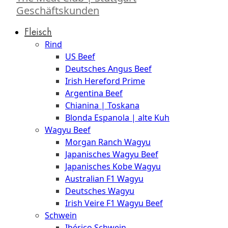
Geschäftskunden
Fleisch
Rind
US Beef
Deutsches Angus Beef
Irish Hereford Prime
Argentina Beef
Chianina | Toskana
Blonda Espanola | alte Kuh
Wagyu Beef
Morgan Ranch Wagyu
Japanisches Wagyu Beef
Japanisches Kobe Wagyu
Australian F1 Wagyu
Deutsches Wagyu
Irish Veire F1 Wagyu Beef
Schwein
Ibérico Schwein