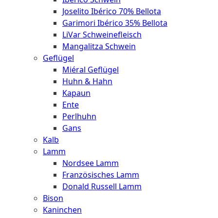
Joselito Ibérico 70% Bellota
Garimori Ibérico 35% Bellota
LiVar Schweinefleisch
Mangalitza Schwein
Geflügel
Miéral Geflügel
Huhn & Hahn
Kapaun
Ente
Perlhuhn
Gans
Kalb
Lamm
Nordsee Lamm
Französisches Lamm
Donald Russell Lamm
Bison
Kaninchen