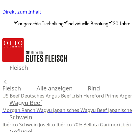
Direkt zum Inhalt
artgerechte Tierhaltung
individuelle Beratung
20 Jahre 
Fleisch
Fleisch
Alle anzeigen
Rind
US Beef
Deutsches Angus Beef
Irish Hereford Prime
Argen
Wagyu Beef
Morgan Ranch Wagyu
Japanisches Wagyu Beef
Japanisch
Schwein
Ibérico Schwein
Joselito Ibérico 70% Bellota
Garimori Ibéri
Geflügel