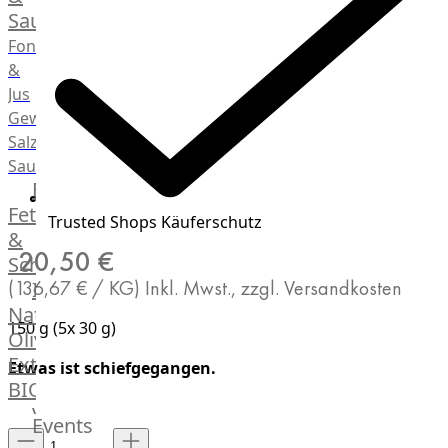
Saucen
Fonds
&
Jus
Gewürze
Salz
Saucen
Butter,
Fett
Trusted Shops Käuferschutz
&
20,50 €
Schmalz
(136,67 € / KG)
Inkl. Mwst., zzgl. Versandkosten
ItalianBar
Natives
150 g (5x 30 g)
Olivenöl
Extra
Etwas ist schiefgegangen.
BIO
Veggie
Events
Hardware