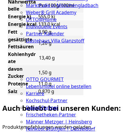
Nährwertta
Pro 100g/100ml
Markthalle in Mönchengladbach
belle
Weber® Grill Academy
Energie kj
555,0 kj
OTTO@Home
Energie kcal
133,0 kcal
Individuelle Events
Fett
3,90 g
Partner Kalender
gesättigte
Gästehaus Villa Glanzstoff
1,20 g
Fettsäuren
Gutscheine
Kohlenhydr
13,40 g
ate
Über
davon
uns
1,50 g
Zucker
OTTO GOURMET
Proteine
11,0 g
Lebensmittel online bestellen
Salz
0,870 g
Karriere
Kochschul-Partner
Auch beliebt bei unseren Kunden:
Depot-Partner
Frischetheken-Partner
Männer Metzger | Heinsberg
Produktempfehlungen werden geladen…
Feinkost Stüttgen | Düsseldorf