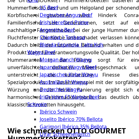
Rind
Die OTTO GOURMET Hummerkroketten basieren a
Meat
US Beef
Hummerfleisch, das rund um Helgoland per schonend
Club
Deutsches Angus Beef
Korbfischerei gewonnen wird. Hinderk Conrad
|
Irish Hereford Prime
Familienfischer seit Generationen, setzt auf ei
Stuttgart
Argentina Beef
nachhaltige Fangmethode, bei der junge Hummer dur
Chianina | Toskana
Fluchtfenster die Körbe unbeschadet verlassen könne
Blonda Espanola | alte Kuh
Dadurch bleibt der natürliche Bestand erhalten und d
Wagyu Beef
Produkt steht für verantwortungsvolle Qualität. Der h
Morgan Ranch Wagyu
Hummeranteil in der Füllung sorgt für ein
Japanisches Wagyu Beef
unverfälschten, delikaten Meeresgeschmack u
Japanisches Kobe Wagyu
unterstreicht die kulinarische Finesse dies
Australian F1 Wagyu
Spezialprodukts. Im Zusammenspiel mit der sorgfältig
Deutsches Wagyu
Würzung und der feinen Panierung ergibt sich e
Irish Veire F1 Wagyu Beef
harmonisches Geschmackserlebnis, das deutlich üb
Schwein
klassische Kroketten hinausgeht.
Ibérico Schwein
Joselito Ibérico 70% Bellota
Garimori Ibérico 35% Bellota
Wie schmecken OTTO GOURMET
LiVar Schweinefleisch
Hummerkroketten?