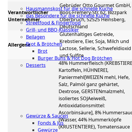
Küche
Gebrüder Otto Gourmet GmbH,
Hausmannskost für die schnelle Küche
Verantwortlicher
Boos-Fremery-Str. 62, Bizzpark
das Besondere für die schnelle Küche
Unternehmer
Oberbruch, 52525 Heinsberg,
Streetfood & Fingerfood
Deutschland
Grill- und BBQ-Klassiker
Glutenhaltiges Getreide,
Beilagen
Krebstiere, Eier, Soja, Milch und
Brot & Brötchen
Allergene
Lactose, Sellerie, Schwefeldioxid
Brot
und Sulfite
Burger Buns & Hot Dog Brötchen
48% Hummerfleisch (KREBSTIERE
Desserts
Kartoffeln, HÜHNEREI,
Neu
Paniermehl[WEIZEN mehl, Hefe,
Salz, Palmöl ganz gehärtet,
Sale
Dextrose, GERSTENmalzmehl,
isoliertes SOJAeiweiß,
&
Antioxidationsmittel:
dazu
Ascorbinsäure], 8% Hummersau
Gewürze & Saucen
[Wasser, 44% Hummerköpfe
Fonds & Jus
(KRUSTENTIERE), Tomatensauce
Gewürze