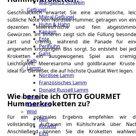
Mangalitza Schwein
Geflügel
Geschmacklich erwartet Sie eine aromatische, leic
Miéral Geflügel
süßliche Note von Nordsee-Hummer, getragen von ein
Huhn & Hahn
dezenten Meeresfrische und fein abgestimmt
Kapaun
Gewürzen. Im Inneren zeigt sich die Füllung besonde
Ente
zart und cremig, während die Panade für ein
Perlhuhn
angenehm knusprigen Biss sorgt. So entsteht bei jed
Gans
Kroketten ein ausgewogenes Spiel aus cremig
Kalb
Leichtigkeit, Meeresaroma und goldbrauner Kruste
Lamm
ideal für Genießer, die auf höchste Qualität Wert legen.
Nordsee Lamm
Französisches Lamm
Donald Russell Lamm
Wie bereite ich OTTO GOURMET
Bison
Hummerkroketten zu?
Kaninchen
Wild
Für ein optimales Ergebnis empfehlen wir d
Reh
vollständige Auftauen im Kühlschrank über Nach
Rotwild
Anschließend können Sie die Kroketten wahlwei
Elch