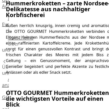
Hummerkroketten – zarte Nordsee
Academy
Delikatesse aus nachhaltiger
OTTO@Home
Korbfischerei
Individuelle
Events
Außen herrlich knusprig, innen cremig und aromatisc
Partner
Die OTTO GOURMET Hummerkroketten verbinden d
Kalender
Gutscheine
Eleganz feinsten Hummerfleischs aus der Nordsee m
Gästehaus
Über
einer raffinierten Kartoffelcreme. Jede Krokettenhül
Villa
sorgt für einen genussvollen Kontrast und bringt d
uns
Glanzstoff
frischen Charakter des Meeres mit jedem Biss z
Geltung – ein Genussmoment, der anspruchsvol
Über
Genießer begeistert und perfekte Akzente zu festlich
uns
Anlässen oder als edler Snack setzt.
Alle
anzeigen
OTTO
OTTO GOURMET Hummerkroketten
GOURMET
die wichtigsten Vorteile auf einen
Lebensmittel
Blick