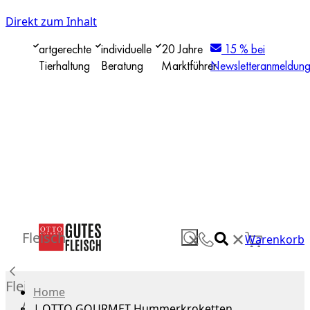
Direkt zum Inhalt
artgerechte
individuelle
20 Jahre
15 % bei
Tierhaltung
Beratung
Marktführer
Newsletteranmeldun
✕
Fleisch
✕
Warenkorb
Fleisch
Home
Alle
|
OTTO GOURMET Hummerkroketten