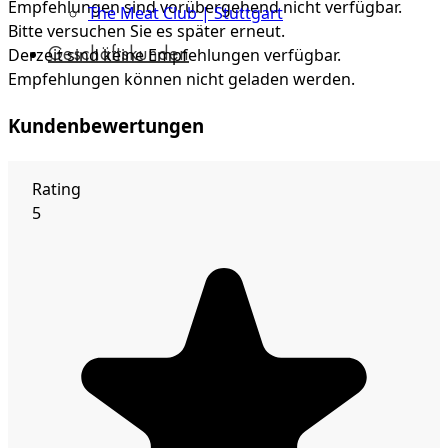
Empfehlungen sind vorübergehend nicht verfügbar.
The Meat Club | Stuttgart
Bitte versuchen Sie es später erneut.
Geschäftskunden
Derzeit sind keine Empfehlungen verfügbar.
Empfehlungen können nicht geladen werden.
Kundenbewertungen
Rating
5