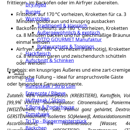
frittieren, im Backofen oder im Airfryer zubereiten.
Dry-Aged
Burger
Fritteuse: auf 170 °C vorheizen, Kroketten für ca. 3
Würstchen
Minuten goldbraun und knusprig ausbacken
Traditionell & klassisch
Backofen (Umluft): auf 180 °C vorheizen, Kroketten
Außergewöhnlich & exotisch
ca. 8 Minuten backen und für gleichmäßige Bräunu
OTTO GOURMET Manufaktur
einmal wenden
Bratwurstsets & Toppings
Airfryer: auf 180 °C vorheizen (falls nötig), Krokette
Hackfleisch
ca. 8 Minuten garen und zwischendurch schütteln
Aufschnitt & Schinken
oder wenden
Ergebnis: ein knuspriges Äußeres und eine zart-cremige
Cuts
aromatische Füllung – ideal für anspruchsvolle Gäste
Filet
oder besondere Genussmomente.
Rumpsteak / Strip Loin
Entrecote / Ribeye
Zutaten: 48% Hummerfleisch (KREBSTIERE), Kartoffeln, Vol
Hüftsteak / Sirloin
[99,9% VOLLEI, Säureregulator: Citronensäure], Panierm
T-Bone & Porterhouse
[WEIZENmehl, Hefe, Salz, Palmöl ganz gehärtet, Dextro
Tomahawk
GERSTENmalzmehl, isoliertes SOJAeiweiß, Antioxidationsmitt
Tri Tip - Bürgermeisterstück
Ascorbinsäure], 8% Hummersauce [Wasser, 4
Bäckchen