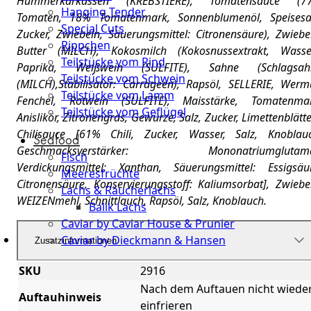
Hummerkarkassen (KREBSTIERE), Tomatensauce (7
Hanging Tender
Tomaten, 18% Tomatenmark, Sonnenblumenöl, Speisesal
Special Cuts
Zucker, Zwiebeln, Säuerungsmittel: Citronensäure), Zwiebe
Rippchen
Butter (MILCH), Kokosmilch (Kokosnussextrakt, Wasser
Teilstücke vom Rind
Paprika, Weißwein (SULFITE), Sahne (Schlagsah
Teilstücke vom Schwein
(MILCH),Stabilisator: Carrageen), Rapsöl, SELLERIE, Werm
Teilstücke vom Lamm
Fenchel, Rotwein (SULFITE), Maisstärke, Tomatenmar
Teilstücke vom Geflügel
Anislikör, Zitronengras, Gewürze, Salz, Zucker, Limettenblätte
Chilisauce [61% Chili, Zucker, Wasser, Salz, Knoblauc
Seafood
Geschmacksverstärker: Mononatriumglutama
Fisch
Verdickungsmittel: Xanthan, Säuerungsmittel: Essigsäu
Meeresfrüchte
Citronensäure, Konservierungsstoff: Kaliumsorbat], Zwiebe
Lachs & Räucherlachs
WEIZENmehl, Schnittlauch, Rapsöl, Salz, Knoblauch.
Balik Lachs
Caviar by Caviar House & Prunier
Caviar by Dieckmann & Hansen
Zusatzinformationen
Probierpakete
SKU
2916
Nach dem Auftauen nicht wiede
Schnelle
Auftauhinweis
einfrieren