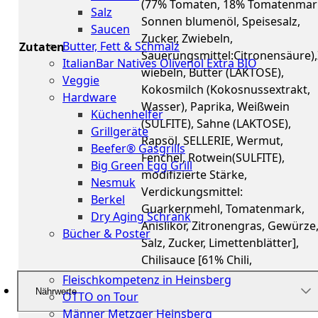
(77% Tomaten, 18% Tomatenmar
Salz
Sonnen blumenöl, Speisesalz,
Saucen
Zucker, Zwiebeln,
Butter, Fett & Schmalz
Zutaten
Säuerungsmittel:Citronensäure)
ItalianBar Natives Olivenöl Extra BIO
wiebeln, Butter (LAKTOSE),
Veggie
Kokosmilch (Kokosnussextrakt,
Hardware
Wasser), Paprika, Weißwein
Küchenhelfer
(SULFITE), Sahne (LAKTOSE),
Grillgeräte
Rapsöl, SELLERIE, Wermut,
Beefer® Gasgrills
Fenchel, Rotwein(SULFITE),
Big Green Egg Grill
modifizierte Stärke,
Nesmuk
Verdickungsmittel:
Berkel
Guarkernmehl, Tomatenmark,
Dry Aging Schrank
Anislikör, Zitronengras, Gewürze
Bücher & Poster
Salz, Zucker, Limettenblätter],
Chilisauce [61% Chili,
Events
Fleischkompetenz in Heinsberg
Nährwerte
OTTO on Tour
Männer Metzger Heinsberg