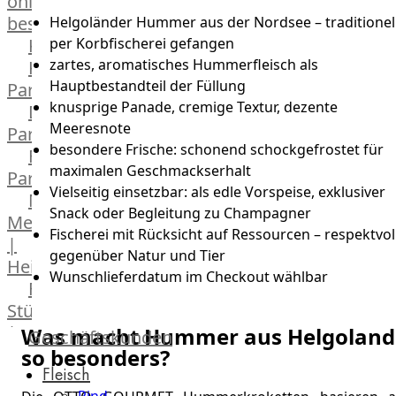
online
bestellen
Helgoländer Hummer aus der Nordsee – traditionel
Karriere
per Korbfischerei gefangen
zartes, aromatisches Hummerfleisch als
Kochschul-
Hauptbestandteil der Füllung
Partner
knusprige Panade, cremige Textur, dezente
Depot-
Meeresnote
Partner
besondere Frische: schonend schockgefrostet für
Frischetheken-
maximalen Geschmackserhalt
Partner
Vielseitig einsetzbar: als edle Vorspeise, exklusiver
Männer
Snack oder Begleitung zu Champagner
Metzger
Fischerei mit Rücksicht auf Ressourcen – respektvol
|
gegenüber Natur und Tier
Heinsberg
Wunschlieferdatum im Checkout wählbar
Feinkost
Stüttgen
|
Was macht Hummer aus Helgoland
Geschäftskunden
so besonders?
Düsseldorf
Fleisch
The