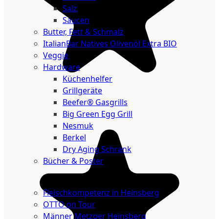
Salz
Saucen
Butter, Fett & Schmalz
ItalianBar Natives Olivenöl Extra BIO
Veggie
Hardware
Küchenhelfer
Grillgeräte
Beefer® Gasgrills
Big Green Egg Grill
Nesmuk
Berkel
Dry Aging Schrank
Bücher & Poster
Events
Fleischkompetenz in Heinsberg
OTTO on Tour
Männer Metzger Heinsberg