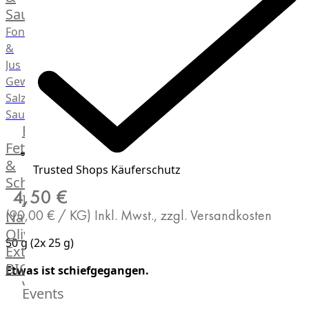
Saucen
Fonds
&
Jus
Gewürze
Salz
Saucen
Butter,
Fett
&
Trusted Shops Käuferschutz
Schmalz
4,50 €
ItalianBar
(90,00 € / KG)
Inkl. Mwst., zzgl. Versandkosten
Natives
Olivenöl
50 g (2x 25 g)
Extra
BIO
Etwas ist schiefgegangen.
Veggie
Events
Hardware