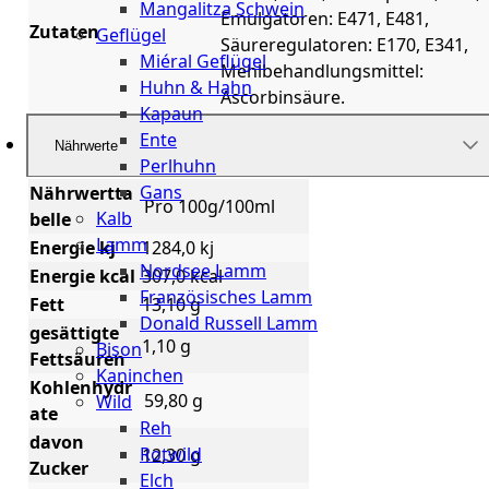
Mangalitza Schwein
Emulgatoren: E471, E481,
Zutaten
Geflügel
Säureregulatoren: E170, E341,
Miéral Geflügel
Mehlbehandlungsmittel:
Huhn & Hahn
Ascorbinsäure.
Kapaun
Ente
Nährwerte
Perlhuhn
Gans
Nährwertta
Pro 100g/100ml
Kalb
belle
Lamm
Energie kj
1284,0 kj
Nordsee Lamm
Energie kcal
307,0 kcal
Französisches Lamm
Fett
13,10 g
Donald Russell Lamm
gesättigte
1,10 g
Bison
Fettsäuren
Kaninchen
Kohlenhydr
59,80 g
Wild
ate
Reh
davon
Rotwild
12,30 g
Zucker
Elch