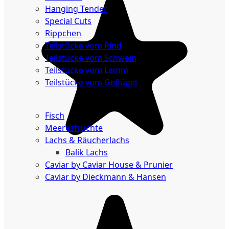
Hanging Tender
Special Cuts
Rippchen
Teilstücke vom Rind
Teilstücke vom Schwein
Teilstücke vom Lamm
Teilstücke vom Geflügel
Seafood
Fisch
Meeresfrüchte
Lachs & Räucherlachs
Balik Lachs
Caviar by Caviar House & Prunier
Caviar by Dieckmann & Hansen
Probierpakete
Schnelle