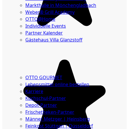
Markthalle in Mönchengladbach
Weber® Grill Academy
OTTO@Home
Individuelle Events
Partner Kalender
Gästehaus Villa Glanzstoff
Gutscheine
Über
uns
OTTO GOURMET
Lebensmittel online bestellen
Karriere
Kochschul-Partner
Depot-Partner
Frischetheken-Partner
Männer Metzger | Heinsberg
Feinkost Stüttgen | Düsseldorf