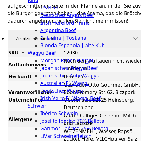
Rind
Meat
aufgeschnittenen Seite in der Pfanne an, in der Sie zu
US Beef
Club
die Burger gebraten haben - das Aroma, das die Brötch
Deutsches Angus Beef
|
dadurch annehmen, wollen Sie nicht mehr missen!
Irish Hereford Prime
Stuttgart
Argentina Beef
Chianina | Toskana
Zusatzinformationen
Blonda Espanola | alte Kuh
SKU
12030
Wagyu Beef
Morgan Ranch Wagyu
Nach dem Auftauen nicht wiede
Auftauhinweis
Japanisches Wagyu Beef
einfrieren
Japanisches Kobe Wagyu
Herkunft
Deutschland
Australian F1 Wagyu
Gebrüder Otto Gourmet GmbH,
Deutsches Wagyu
Verantwortlicher
Boos-Fremery-Str. 62, Bizzpark
Irish Veire F1 Wagyu Beef
Unternehmer
Oberbruch, 52525 Heinsberg,
Schwein
Deutschland
Ibérico Schwein
Glutenhaltiges Getreide, Milch
Allergene
Joselito Ibérico 70% Bellota
und Lactose
Garimori Ibérico 35% Bellota
WEIZENMEHL, Wasser, Rapsöl,
LiVar Schweinefleisch
Zucker, Hefe, MILCHpulver, Salz,