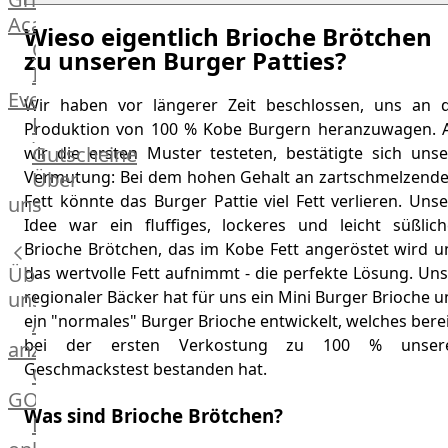
Academy
Wieso eigentlich Brioche Brötchen
OTTO@Home
zu unseren Burger Patties?
Individuelle
Events
Wir haben vor längerer Zeit beschlossen, uns an d
Partner
Produktion von 100 % Kobe Burgern heranzuwagen. A
Kalender
Gutscheine
wir die ersten Muster testeten, bestätigte sich unse
Gästehaus
Über
Vermutung: Bei dem hohen Gehalt an zartschmelzend
Villa
Fett könnte das Burger Pattie viel Fett verlieren. Uns
uns
Glanzstoff
Idee war ein fluffiges, lockeres und leicht süßlich
Brioche Brötchen, das im Kobe Fett angeröstet wird u
Über
das wertvolle Fett aufnimmt - die perfekte Lösung. Un
uns
regionaler Bäcker hat für uns ein Mini Burger Brioche 
ein "normales" Burger Brioche entwickelt, welches bere
Alle
bei der ersten Verkostung zu 100 % unser
anzeigen
Geschmackstest bestanden hat.
OTTO
GOURMET
Was sind Brioche Brötchen?
Lebensmittel