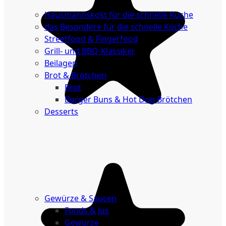
Küche
Hausmannskost für die schnelle Küche
das Besondere für die schnelle Küche
Streetfood & Fingerfood
Grill- und BBQ-Klassiker
Beilagen
Brot & Brötchen
Brot
Burger Buns & Hot Dog Brötchen
Desserts
Neu
Sale
&
dazu
Gewürze & Saucen
Fonds & Jus
Gewürze