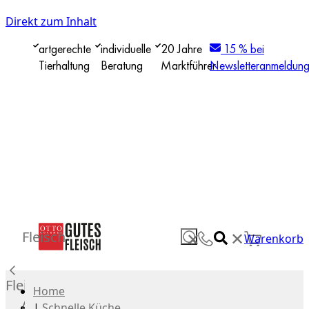
Direkt zum Inhalt
artgerechte
individuelle
20 Jahre
15 % bei
Tierhaltung
Beratung
Marktführer
Newsletteranmeldun
✕
Fleisch
✕
Warenkorb
Fleisch
Home
Alle
|
Schnelle Küche