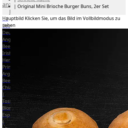
anzeigen
|
Original Mini Brioche Burger Buns, 2er Set
Rind
Hauptbild
Klicken Sie, um das Bild im Vollbildmodus zu
US
sehen
Beef
Deutsches
Angus
Beef
Irish
Hereford
Prime
Argentina
Beef
Chianina
|
Toskana
Blonda
Espanola
|