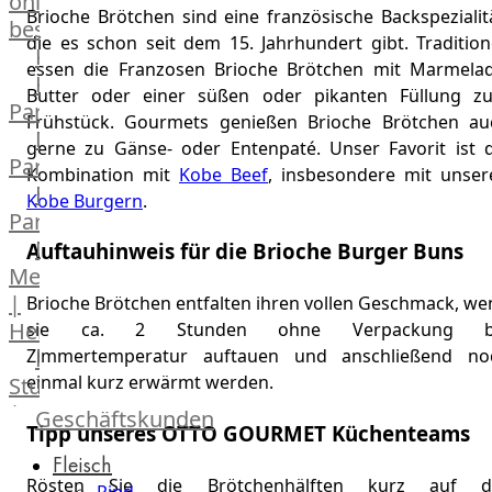
online
Brioche Brötchen sind eine französische Backspezialit
bestellen
die es schon seit dem 15. Jahrhundert gibt. Tradition
Karriere
essen die Franzosen Brioche Brötchen mit Marmelad
Kochschul-
Butter oder einer süßen oder pikanten Füllung z
Partner
Frühstück. Gourmets genießen Brioche Brötchen au
Depot-
gerne zu Gänse- oder Entenpaté. Unser Favorit ist d
Partner
Kombination mit
Kobe Beef
, insbesondere mit unser
Frischetheken-
Kobe Burgern
.
Partner
Männer
Auftauhinweis für die Brioche Burger Buns
Metzger
|
Brioche Brötchen entfalten ihren vollen Geschmack, we
Heinsberg
sie ca. 2 Stunden ohne Verpackung b
Feinkost
Zimmertemperatur auftauen und anschließend no
einmal kurz erwärmt werden.
Stüttgen
|
Geschäftskunden
Tipp unseres OTTO GOURMET Küchenteams
Düsseldorf
Fleisch
The
Rösten Sie die Brötchenhälften kurz auf d