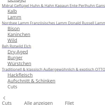
Miéral Geflügel
Huhn & Hahn
Kapaun
Ente
Perlhuhn
Gans
Kalb
Lamm
Nordsee Lamm
Französisches Lamm
Donald Russell Lam
Bison
Kaninchen
Wild
Reh
Rotwild
Elch
Dry-Aged
Burger
Würstchen
Traditionell & klassisch
Außergewöhnlich & exotisch
OTTO
Hackfleisch
Aufschnitt & Schinken
Cuts
Cuts
Alle anzeigen
Filet