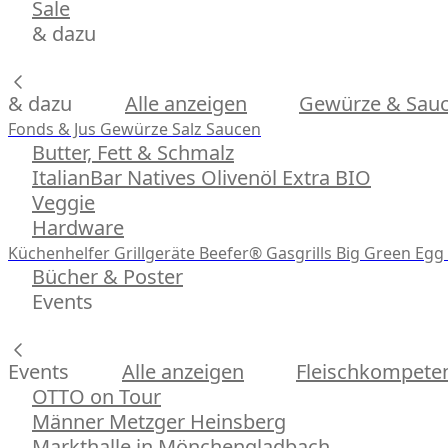
Sale
& dazu
& dazu
Alle anzeigen
Gewürze & Sau
Fonds & Jus
Gewürze
Salz
Saucen
Butter, Fett & Schmalz
ItalianBar Natives Olivenöl Extra BIO
Veggie
Hardware
Küchenhelfer
Grillgeräte
Beefer® Gasgrills
Big Green Egg 
Bücher & Poster
Events
Events
Alle anzeigen
Fleischkompeten
OTTO on Tour
Männer Metzger Heinsberg
Markthalle in Mönchengladbach