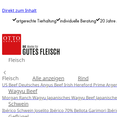
Direkt zum Inhalt
artgerechte Tierhaltung
individuelle Beratung
20 Jahre 
Fleisch
Fleisch
Alle anzeigen
Rind
US Beef
Deutsches Angus Beef
Irish Hereford Prime
Argen
Wagyu Beef
Morgan Ranch Wagyu
Japanisches Wagyu Beef
Japanisch
Schwein
Ibérico Schwein
Joselito Ibérico 70% Bellota
Garimori Ibéri
Geflügel