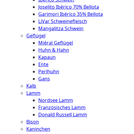
Joselito Ibérico 70% Bellota
Garimori Ibérico 35% Bellota
LiVar Schweinefleisch
Mangalitza Schwein
Geflügel
Miéral Geflügel
Huhn & Hahn
Kapaun
Ente
Perlhuhn
Gans
Kalb
Lamm
Nordsee Lamm
Französisches Lamm
Donald Russell Lamm
Bison
Kaninchen