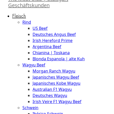
Geschäftskunden
Fleisch
Rind
US Beef
Deutsches Angus Beef
Irish Hereford Prime
Argentina Beef
Chianina | Toskana
Blonda Espanola | alte Kuh
Wagyu Beef
Morgan Ranch Wagyu
Japanisches Wagyu Beef
Japanisches Kobe Wagyu
Australian F1 Wagyu
Deutsches Wagyu
Irish Veire F1 Wagyu Beef
Schwein
Ibérico Schwein