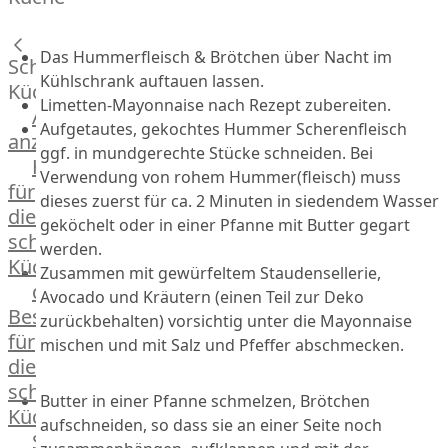
Lamm
Bison
Kaninchen
Das Hummerfleisch & Brötchen über Nacht im
Schnelle
Wild
Kühlschrank auftauen lassen.
Küche
Limetten-Mayonnaise nach Rezept zubereiten.
Reh
Alle
Aufgetautes, gekochtes Hummer Scherenfleisch
Rotwild
anzeigen
ggf. in mundgerechte Stücke schneiden. Bei
Elch
Hausmannskost
Dry-
Verwendung von rohem Hummer(fleisch) muss
für
dieses zuerst für ca. 2 Minuten in siedendem Wasser
Aged
die
geköchelt oder in einer Pfanne mit Butter gegart
Burger
schnelle
werden.
Würstchen
Küche
Zusammen mit gewürfeltem Staudensellerie,
Traditionell
das
Avocado und Kräutern (einen Teil zur Deko
&
Besondere
zurückbehalten) vorsichtig unter die Mayonnaise
klassisch
für
mischen und mit Salz und Pfeffer abschmecken.
Außergewöhnlich
die
&
schnelle
exotisch
Butter in einer Pfanne schmelzen, Brötchen
Küche
OTTO
aufschneiden, so dass sie an einer Seite noch
Streetfood
GOURMET