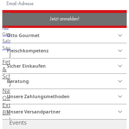
Saucen
Fonds
Jetzt anmelden!
&
Jus
Gewürze
Otto Gourmet
Salz
Saucen
Fleischkompetenz
Butter,
Fett
Sicher Einkaufen
&
Schmalz
Beratung
ItalianBar
Natives
Unsere Zahlungsmethoden
Olivenöl
Extra
BIO
Unsere Versandpartner
Veggie
Events
Hardware