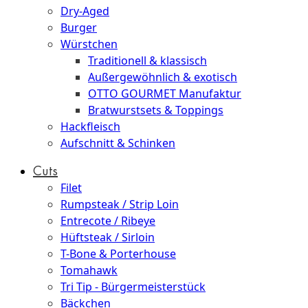
Dry-Aged
Burger
Würstchen
Traditionell & klassisch
Außergewöhnlich & exotisch
OTTO GOURMET Manufaktur
Bratwurstsets & Toppings
Hackfleisch
Aufschnitt & Schinken
Cuts
Filet
Rumpsteak / Strip Loin
Entrecote / Ribeye
Hüftsteak / Sirloin
T-Bone & Porterhouse
Tomahawk
Tri Tip - Bürgermeisterstück
Bäckchen