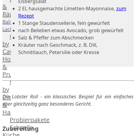
Eisbergsalat
Geflügel
Rind
&
2 EL hausgemachte Limetten-Mayonnaise,
zum
Räucherlachs
Teilstücke
Miéral
Rezept
vom
Geflügel
Balik
1 Stange Staudensellerie, fein gewürfelt
Huhn
Schwein
Lachs
nach Belieben etwas Avocado, grob gewürfelt
Caviar
&
Teilstücke
Salz & Pfeffer zum Abschmecken
Hahn
by
vom
Kräuter nach Geschmack, z. B. Dill,
Kapaun
Caviar
Lamm
Schnittlauch, Petersilie oder Kresse
Ente
House
Teilstücke
Perlhuhn
&
vom
Gans
Prunier
Geflügel
Kalb
Caviar
Lamm
by
Nordsee
Dieckmann
Die Lobster Roll - ein klassisches Bespiel für ein einfaches
Lamm
aber gleichzeitig ganz besonderes Gericht.
&
Französisches
Hansen
Lamm
Probierpakete
Donald
Schnelle
Zubereitung
Russell
Küche