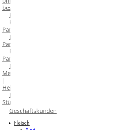
online
bestellen
Karriere
Kochschul-
Partner
Depot-
Partner
Frischetheken-
Partner
Männer
Metzger
|
Heinsberg
Feinkost
Stüttgen
|
Geschäftskunden
Düsseldorf
Fleisch
The