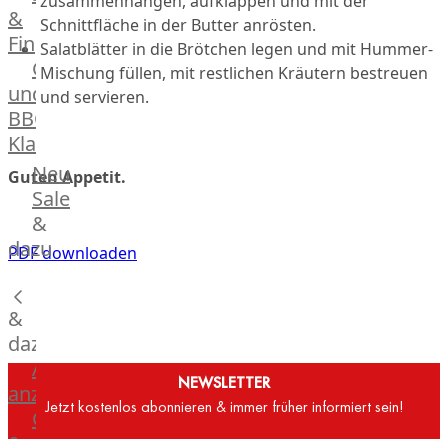
zusammenhängen, aufklappen und mit der
&
Manufaktur
Schnittfläche in der Butter anrösten.
Fingerfood
Bratwurstsets
Salatblätter in die Brötchen legen und mit Hummer-
Grill-
&
Mischung füllen, mit restlichen Kräutern bestreuen
und
Toppings
und servieren.
BBQ-
Hackfleisch
Klassiker
Aufschnitt
&
Beilagen
Neu
Guten Appetit.
Schinken
Brot
Sale
&
&
Brötchen
dazu
PDF downloaden
Brot
Burger
&
Buns
&
dazu
Hot
Alle
NEWSLETTER
Dog
anzeigen
Jetzt kostenlos abonnieren & immer früher informiert sein!
Brötchen
Gewürze
Desserts
&