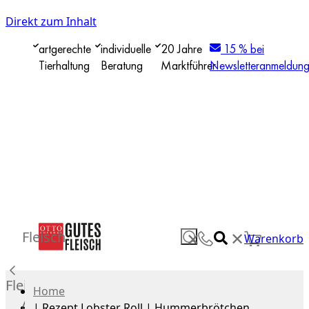
Direkt zum Inhalt
artgerechte
individuelle
20 Jahre
15 % bei
Tierhaltung
Beratung
Marktführer
Newsletteranmeldun
✕
Fleisch
✕
Warenkorb
Fleisch
Home
Alle
|
Rezept Lobster Roll | Hummerbrötchen