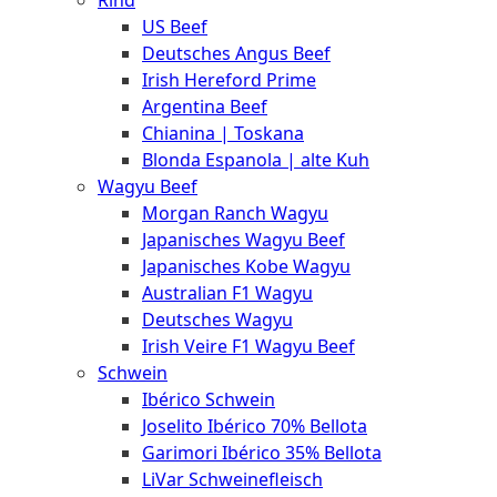
Rind
Meat
US Beef
Club
Deutsches Angus Beef
|
Irish Hereford Prime
Stuttgart
Argentina Beef
Chianina | Toskana
Blonda Espanola | alte Kuh
Wagyu Beef
Morgan Ranch Wagyu
Japanisches Wagyu Beef
Japanisches Kobe Wagyu
Australian F1 Wagyu
Deutsches Wagyu
Irish Veire F1 Wagyu Beef
Schwein
Ibérico Schwein
Joselito Ibérico 70% Bellota
Garimori Ibérico 35% Bellota
LiVar Schweinefleisch