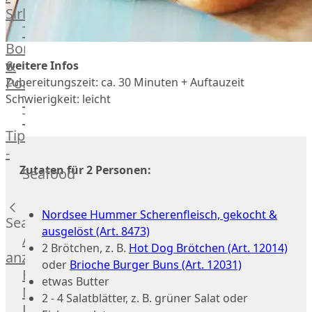
Veire
Sirloin
F1
T-
Wagyu
Bone
Beef
&
weitere Infos
Schwein
Porterhouse
Zubereitungszeit: ca. 30 Minuten + Auftauzeit
Ibérico
Schwierigkeit: leicht
Tomahawk
Schwein
Tri
Joselito
Tip
Ibérico
-
70%
Bürgermeisterstück
Zutaten für 2 Personen:
Seafood
Bellota
Bäckchen
Garimori
Hanging
Ibérico
Nordsee Hummer Scherenfleisch, gekocht &
Tender
Seafood
35%
ausgelöst (Art. 8473)
Special
Alle
Bellota
2 Brötchen, z. B.
Hot Dog Brötchen (Art. 12014)
Cuts
anzeigen
LiVar
oder
Brioche Burger Buns (Art. 12031)
Rippchen
Fisch
Schweinefleisch
etwas Butter
Teilstücke
Meeresfrüchte
Mangalitza
2 - 4 Salatblätter, z. B. grüner Salat oder
vom
Lachs
Schwein