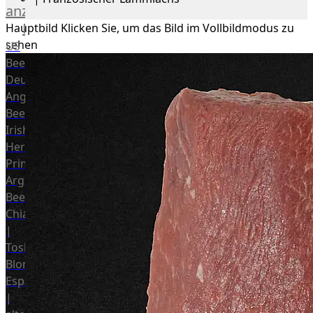
anzeigen
Rind
Hauptbild
Klicken Sie, um das Bild im Vollbildmodus zu
sehen
US
Beef
Deutsches
Angus
Beef
Irish
Hereford
Prime
Argentina
Beef
Chianina
|
Toskana
Blonda
Espanola
|