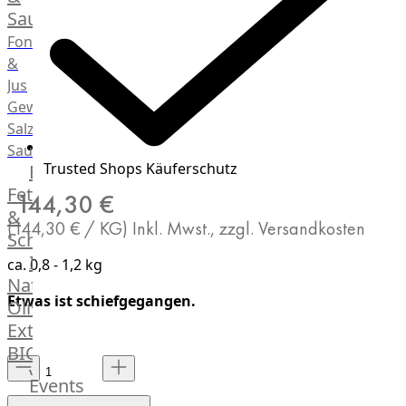
Saucen
Fonds
&
Jus
Gewürze
Salz
Saucen
Trusted Shops Käuferschutz
Butter,
Fett
144,30 €
&
(144,30 € / KG)
Inkl. Mwst., zzgl. Versandkosten
Schmalz
ItalianBar
ca. 0,8 - 1,2 kg
Natives
Etwas ist schiefgegangen.
Olivenöl
Extra
BIO
Veggie
Events
Hardware