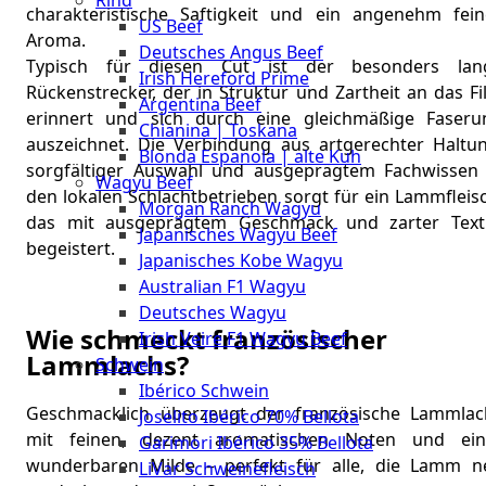
Rind
Meat
charakteristische Saftigkeit und ein angenehm fein
US Beef
Club
Aroma.
Deutsches Angus Beef
|
Typisch für diesen Cut ist der besonders lan
Irish Hereford Prime
Stuttgart
Rückenstrecker, der in Struktur und Zartheit an das Fi
Argentina Beef
erinnert und sich durch eine gleichmäßige Faseru
Chianina | Toskana
auszeichnet. Die Verbindung aus artgerechter Haltun
Blonda Espanola | alte Kuh
sorgfältiger Auswahl und ausgeprägtem Fachwissen 
Wagyu Beef
den lokalen Schlachtbetrieben sorgt für ein Lammfleis
Morgan Ranch Wagyu
das mit ausgeprägtem Geschmack und zarter Text
Japanisches Wagyu Beef
begeistert.
Japanisches Kobe Wagyu
Australian F1 Wagyu
Deutsches Wagyu
Wie schmeckt französischer
Irish Veire F1 Wagyu Beef
Lammlachs?
Schwein
Ibérico Schwein
Geschmacklich überzeugt der französische Lammlac
Joselito Ibérico 70% Bellota
mit feinen, dezent aromatischen Noten und ein
Garimori Ibérico 35% Bellota
wunderbaren Milde – perfekt für alle, die Lamm n
LiVar Schweinefleisch