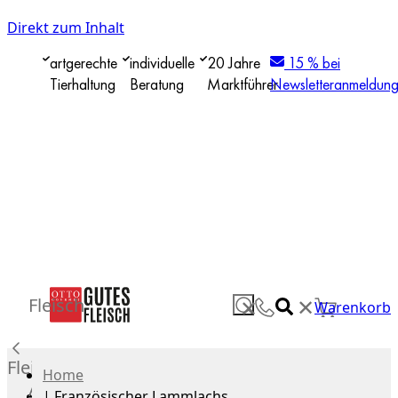
Direkt zum Inhalt
artgerechte
individuelle
20 Jahre
15 % bei
Tierhaltung
Beratung
Marktführer
Newsletteranmeldun
✕
Fleisch
✕
Warenkorb
Fleisch
Home
Alle
|
Französischer Lammlachs