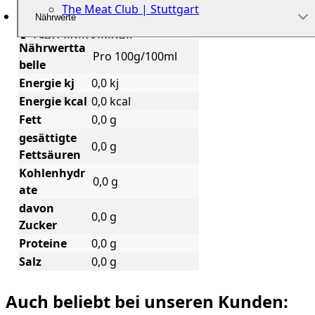
The Meat Club | Stuttgart
Nährwerte
Geschäftskunden
Nährwertta
Pro 100g/100ml
belle
Energie kj
0,0 kj
Energie kcal
0,0 kcal
Fett
0,0 g
gesättigte
0,0 g
Fettsäuren
Kohlenhydr
0,0 g
ate
davon
0,0 g
Zucker
Proteine
0,0 g
Salz
0,0 g
Auch beliebt bei unseren Kunden: