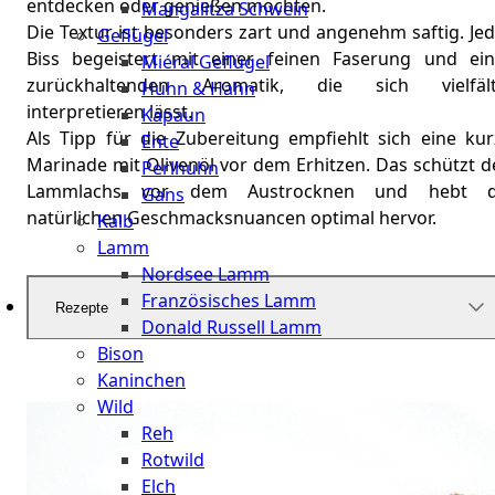
entdecken oder genießen möchten.
Mangalitza Schwein
Die Textur ist besonders zart und angenehm saftig. Je
Geflügel
Biss begeistert mit einer feinen Faserung und ein
Miéral Geflügel
zurückhaltenden Aromatik, die sich vielfält
Huhn & Hahn
interpretieren lässt.
Kapaun
Als Tipp für die Zubereitung empfiehlt sich eine kur
Ente
Marinade mit Olivenöl vor dem Erhitzen. Das schützt d
Perlhuhn
Lammlachs vor dem Austrocknen und hebt d
Gans
natürlichen Geschmacksnuancen optimal hervor.
Kalb
Lamm
Nordsee Lamm
Französisches Lamm
Rezepte
Donald Russell Lamm
Bison
Kaninchen
Wild
Reh
Rotwild
Elch