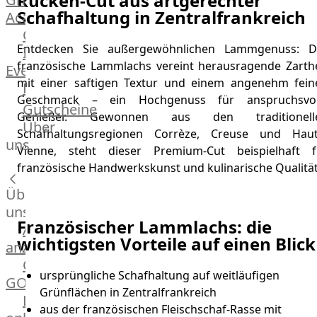
Rücken-Cut aus artgerechter
Schafhaltung in Zentralfrankreich
Academy
OTTO@Home
Entdecken Sie außergewöhnlichen Lammgenuss: D
Individuelle
französische Lammlachs vereint herausragende Zarthe
Events
mit einer saftigen Textur und einem angenehm fein
Partner
Geschmack – ein Hochgenuss für anspruchsvol
Kalender
Gutscheine
Genießer. Gewonnen aus den traditionell
Gästehaus
Über
Schafhaltungsregionen Corrèze, Creuse und Haut
Villa
uns
Vienne, steht dieser Premium-Cut beispielhaft f
Glanzstoff
französische Handwerkskunst und kulinarische Qualität
Über
uns
Französischer Lammlachs: die
Alle
wichtigsten Vorteile auf einen Blick
anzeigen
OTTO
ursprüngliche Schafhaltung auf weitläufigen
GOURMET
Grünflächen in Zentralfrankreich
Lebensmittel
aus der französischen Fleischschaf-Rasse mit