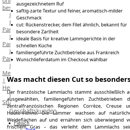
online
ausgezeichnetem Ruf
bestellen
saftig-zarte Textur und feiner, aromatisch-milder
Karriere
Geschmack
Kochschul-
cut: Rückenstrecker, dem Filet ähnlich, bekannt für
Partner
besondere Zartheit
Depot-
ideale Basis für kreative Lammgerichte in der
Partner
schnellen Küche
Frischetheken-
familiengeführte Zuchtbetriebe aus Frankreich
Partner
Wunschlieferdatum im Checkout wählbar
Männer
Metzger
Was macht diesen Cut so besonder
|
Heinsberg
Der französische Lammlachs stammt ausschließlich a
Feinkost
ausgewählten, familiengeführten Zuchtbetrieben d
Stüttgen
zentralfranzösischen Regionen Corrèze, Creuse u
|
Geschäftskunden
Haute-Vienne. Die Lämmer wachsen auf natürlich
Düsseldorf
Weideflächen auf und ernähren sich überwiegend v
Fleisch
The
frischem Gras – das verleiht dem Lammlachs sei