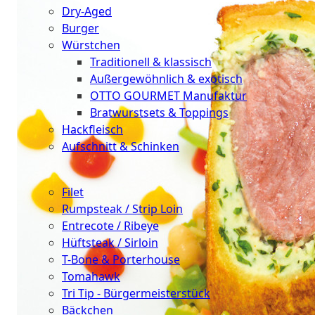
Dry-Aged
Burger
Würstchen
Traditionell & klassisch
Außergewöhnlich & exotisch
OTTO GOURMET Manufaktur
Bratwurstsets & Toppings
Hackfleisch
Aufschnitt & Schinken
Cuts
Filet
Rumpsteak / Strip Loin
Entrecote / Ribeye
Hüftsteak / Sirloin
T-Bone & Porterhouse
Tomahawk
Tri Tip - Bürgermeisterstück
Bäckchen