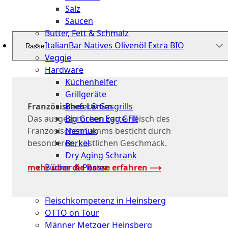
Salz
Saucen
Butter, Fett & Schmalz
ItalianBar Natives Olivenöl Extra BIO
Rasse
Veggie
Hardware
Küchenhelfer
Grillgeräte
Französisches Lamm
Beefer® Gasgrills
Das ausgesprochen zarte Fleisch des
Big Green Egg Grill
Französischen Lamms besticht durch
Nesmuk
besonderen, köstlichen Geschmack.
Berkel
Dry Aging Schrank
mehr über die Rasse erfahren ⟶
Bücher & Poster
Events
Fleischkompetenz in Heinsberg
OTTO on Tour
Männer Metzger Heinsberg