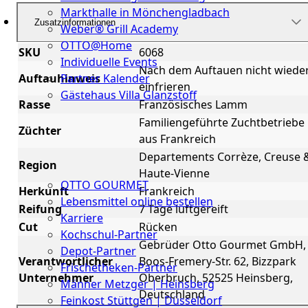
Markthalle in Mönchengladbach
Zusatzinformationen
Weber® Grill Academy
OTTO@Home
SKU
6068
Individuelle Events
Nach dem Auftauen nicht wiede
Auftauhinweis
Partner Kalender
einfrieren
Gästehaus Villa Glanzstoff
Rasse
Französisches Lamm
Gutscheine
Familiengeführte Zuchtbetriebe
Züchter
aus Frankreich
Über
Departements Corrèze, Creuse 
Region
uns
Haute-Vienne
OTTO GOURMET
Herkunft
Frankreich
Lebensmittel online bestellen
Reifung
7 Tage luftgereift
Karriere
Cut
Rücken
Kochschul-Partner
Gebrüder Otto Gourmet GmbH,
Depot-Partner
Verantwortlicher
Boos-Fremery-Str. 62, Bizzpark
Frischetheken-Partner
Unternehmer
Oberbruch, 52525 Heinsberg,
Männer Metzger | Heinsberg
Deutschland
Feinkost Stüttgen | Düsseldorf