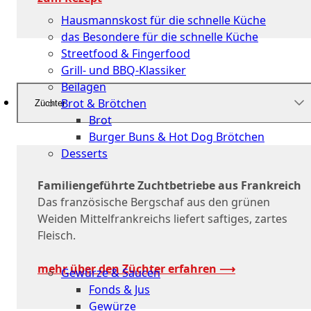
Küche
Hausmannskost für die schnelle Küche
das Besondere für die schnelle Küche
Streetfood & Fingerfood
Grill- und BBQ-Klassiker
Beilagen
Brot & Brötchen
Züchter
Brot
Burger Buns & Hot Dog Brötchen
Desserts
Neu
Familiengeführte Zuchtbetriebe aus Frankreich
Das französische Bergschaf aus den grünen
Sale
Weiden Mittelfrankreichs liefert saftiges, zartes
Fleisch.
&
dazu
mehr über den Züchter erfahren ⟶
Gewürze & Saucen
Fonds & Jus
Gewürze