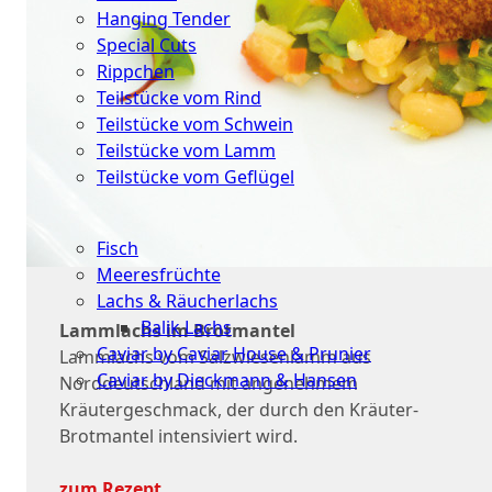
Hanging Tender
Special Cuts
Rippchen
Teilstücke vom Rind
Teilstücke vom Schwein
Teilstücke vom Lamm
Teilstücke vom Geflügel
Seafood
Fisch
Meeresfrüchte
Lachs & Räucherlachs
Balik Lachs
Lammlachs im Brotmantel
Caviar by Caviar House & Prunier
Lammlachs vom Salzwiesenlamm aus
Caviar by Dieckmann & Hansen
Norddeutschland mit angenehmem
Kräutergeschmack, der durch den Kräuter-
Probierpakete
Brotmantel intensiviert wird.
Schnelle
zum Rezept