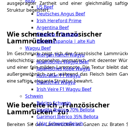
Rind
Meat
ausgeprägter Zartheit und einer gleichmäßig saftig
US Beef
Club
Struktur begeistert.
Deutsches Angus Beef
|
Irish Hereford Prime
Stuttgart
Argentina Beef
Wie schmeckt französischer
Chianina | Toskana
Lammrücken?
Blonda Espanola | alte Kuh
Wagyu Beef
Im Geschmack zeigt sich der französische Lammrück
Morgan Ranch Wagyu
vielschichtig: angenehm aromatisch, mit dezenter Wür
Japanisches Wagyu Beef
und einer fein-milden Lammnote. Die Textur bleibt dab
Japanisches Kobe Wagyu
außergewöhnlich zart, während das Fleisch beim Gar
Australian F1 Wagyu
eine saftige, elegante Struktur bewahrt.
Deutsches Wagyu
Irish Veire F1 Wagyu Beef
Schwein
Ibérico Schwein
Wie bereite ich „Französischer
Joselito Ibérico 70% Bellota
Lammrücken“ zu?
Garimori Ibérico 35% Bellota
LiVar Schweinefleisch
Bereiten Sie den Lammrücken im Ganzen zu: Braten S