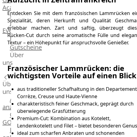
Academy
Entdecken Sie mit dem französischen Lammrücken ei
OTTO@Home
Spezialität, deren Herkunft und Qualität Geschma
Individuelle
erlebbar machen. Zart und saftig, überzeugt dies
Events
Rücken-Cut durch seine aromatische Fülle und elegan
Partner
Textur – ein Höhepunkt für anspruchsvolle Genießer.
Kalender
Gutscheine
Gästehaus
Über
Villa
uns
Französischer Lammrücken: die
Glanzstoff
wichtigsten Vorteile auf einen Blick
Über
aus traditioneller Schafhaltung in den Departemen
uns
Corrèze, Creuse und Haute-Vienne
Alle
charakteristisch feiner Geschmack, geprägt durch
anzeigen
überwiegende Grasfütterung
OTTO
Premium-Cut: Kombination aus Kotelett,
GOURMET
Lendenkotelett und Filet – bietet besonderen Genu
Lebensmittel
ideal zum scharfen Anbraten und schonenden