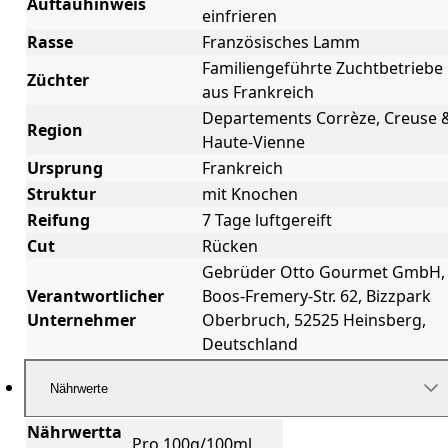
Auftauhinweis
einfrieren
Rasse
Französisches Lamm
Familiengeführte Zuchtbetriebe
Züchter
aus Frankreich
Departements Corrèze, Creuse 
Region
Haute-Vienne
Ursprung
Frankreich
Struktur
mit Knochen
Reifung
7 Tage luftgereift
Cut
Rücken
Gebrüder Otto Gourmet GmbH,
Verantwortlicher
Boos-Fremery-Str. 62, Bizzpark
Unternehmer
Oberbruch, 52525 Heinsberg,
Deutschland
Nährwerte
Nährwertta
Pro 100g/100ml