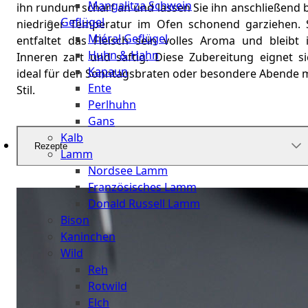
Mangalitza Schwein
ihn rundum scharf an und lassen Sie ihn anschließend 
Geflügel
niedriger Temperatur im Ofen schonend garziehen. 
Miéral Geflügel
entfaltet das Fleisch sein volles Aroma und bleibt 
Huhn & Hahn
Inneren zart und saftig. Diese Zubereitung eignet si
Kapaun
ideal für den Sonntagsbraten oder besondere Abende m
Ente
Stil.
Perlhuhn
Gans
Kalb
Rezepte
Lamm
Nordsee Lamm
Französisches Lamm
Donald Russell Lamm
Bison
Kaninchen
Wild
Reh
Rotwild
Elch