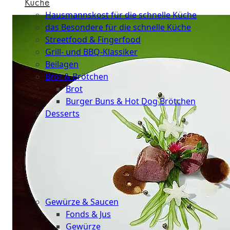
Küche
Hausmannskost für die schnelle Küche
das Besondere für die schnelle Küche
Streetfood & Fingerfood
Grill- und BBQ-Klassiker
Beilagen
Brot & Brötchen
Brot
Burger Buns & Hot Dog Brötchen
Desserts
Neu
Sale
&
dazu
Gewürze & Saucen
Fonds & Jus
Gewürze