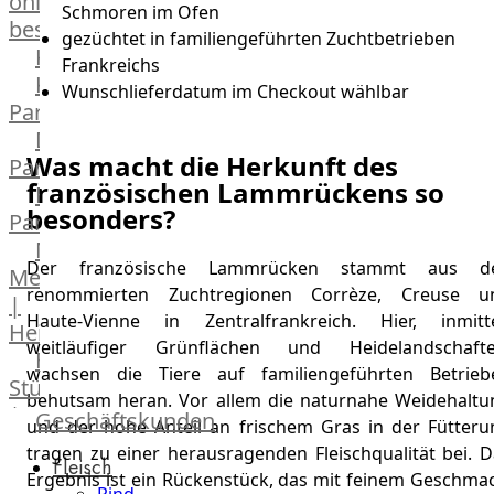
online
Schmoren im Ofen
bestellen
gezüchtet in familiengeführten Zuchtbetrieben
Karriere
Frankreichs
Kochschul-
Wunschlieferdatum im Checkout wählbar
Partner
Depot-
Was macht die Herkunft des
Partner
französischen Lammrückens so
Frischetheken-
besonders?
Partner
Männer
Der französische Lammrücken stammt aus d
Metzger
renommierten Zuchtregionen Corrèze, Creuse u
|
Haute-Vienne in Zentralfrankreich. Hier, inmitt
Heinsberg
weitläufiger Grünflächen und Heidelandschafte
Feinkost
wachsen die Tiere auf familiengeführten Betrieb
Stüttgen
behutsam heran. Vor allem die naturnahe Weidehaltu
|
Geschäftskunden
und der hohe Anteil an frischem Gras in der Fütteru
Düsseldorf
tragen zu einer herausragenden Fleischqualität bei. D
Fleisch
The
Ergebnis ist ein Rückenstück, das mit feinem Geschmac