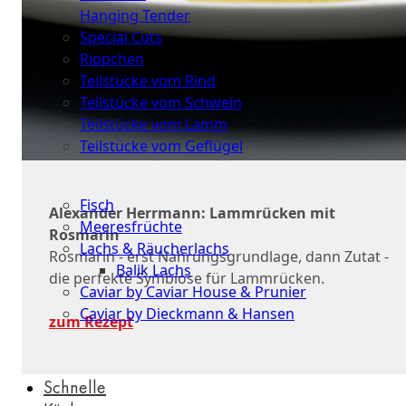
Hanging Tender
Special Cuts
Rippchen
Teilstücke vom Rind
Teilstücke vom Schwein
Teilstücke vom Lamm
Teilstücke vom Geflügel
Seafood
Fisch
Alexander Herrmann: Lammrücken mit
Meeresfrüchte
Rosmarin
Lachs & Räucherlachs
Rosmarin - erst Nahrungsgrundlage, dann Zutat -
Balik Lachs
die perfekte Symbiose für Lammrücken.
Caviar by Caviar House & Prunier
Caviar by Dieckmann & Hansen
zum Rezept
Probierpakete
Schnelle