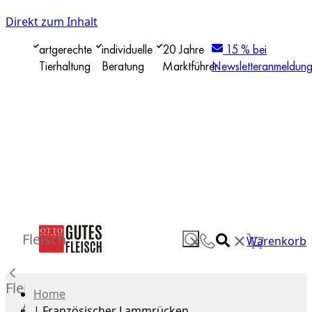
Direkt zum Inhalt
artgerechte
individuelle
20 Jahre
15 % bei
Tierhaltung
Beratung
Marktführer
Newsletteranmeldun
✕
Fleisch
✕
Warenkorb
Fleisch
Home
Alle
|
Französischer Lammrücken