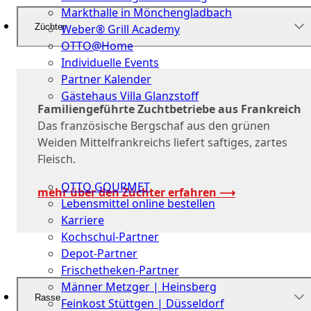
Markthalle in Mönchengladbach
Züchter
Weber® Grill Academy
OTTO@Home
Individuelle Events
Partner Kalender
Gästehaus Villa Glanzstoff
Familiengeführte Zuchtbetriebe aus Frankreich
Gutscheine
Das französische Bergschaf aus den grünen
Weiden Mittelfrankreichs liefert saftiges, zartes
Über
Fleisch.
uns
OTTO GOURMET
mehr über den Züchter erfahren ⟶
Lebensmittel online bestellen
Karriere
Kochschul-Partner
Depot-Partner
Frischetheken-Partner
Männer Metzger | Heinsberg
Rasse
Feinkost Stüttgen | Düsseldorf