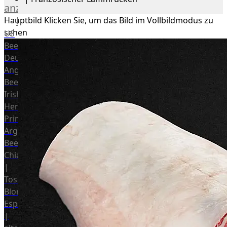
anzeigen
Rind
Hauptbild
Klicken Sie, um das Bild im Vollbildmodus zu
sehen
US
Beef
Deutsches
Angus
Beef
Irish
Hereford
Prime
Argentina
Beef
Chianina
|
Toskana
Blonda
Espanola
|