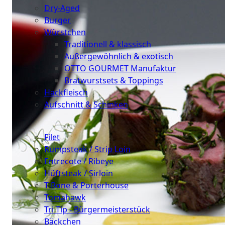
Dry-Aged
Burger
Würstchen
Traditionell & klassisch
Außergewöhnlich & exotisch
OTTO GOURMET Manufaktur
Bratwurstsets & Toppings
Hackfleisch
Aufschnitt & Schinken
Cuts
Filet
Rumpsteak / Strip Loin
Entrecote / Ribeye
Hüftsteak / Sirloin
T-Bone & Porterhouse
Tomahawk
Tri Tip - Bürgermeisterstück
Bäckchen