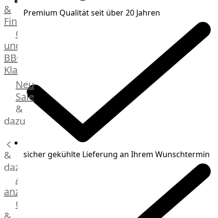
&
Manufaktur
Premium Qualität seit über 20 Jahren
Fingerfood
Bratwurstsets
Grill-
&
und
Toppings
BBQ-
Hackfleisch
Klassiker
Aufschnitt
&
Beilagen
Neu
Schinken
Brot
Sale
&
&
Brötchen
dazu
Brot
Burger
&
Buns
sicher gekühlte Lieferung an Ihrem Wunschtermin
&
dazu
Hot
Alle
Dog
anzeigen
Brötchen
Gewürze
Desserts
&