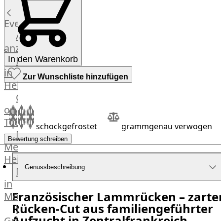
Küchenhelfer
Grillgeräte
Events
Beefer®
Alle
Gasgrills
anzeigen
Big
Fleischkompetenz
In den Warenkorb
Green
in
Zur Wunschliste hinzufügen
Egg
Heinsberg
Grill
OTTO
Nesmuk
on
Berkel
Tour
schockgefrostet
grammgenau verwogen
Dry
Männer
Aging
Bewertung schreiben
Metzger
Schrank
Heinsberg
Bücher
Genussbeschreibung
Markthalle
&
in
Poster
Französischer Lammrücken – zarte
Mönchengladbach
Rücken-Cut aus familiengeführter
Weber®
Aufzucht in Zentralfrankreich
Grill