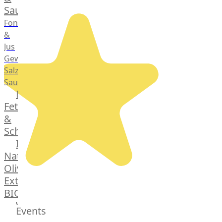
Saucen
Fonds
&
Jus
Gewürze
Salz
Saucen
Butter,
Fett
&
Schmalz
ItalianBar
Natives
Olivenöl
Extra
BIO
Veggie
Events
Hardware