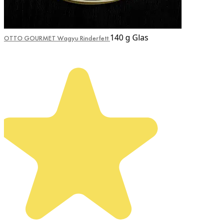
140 g Glas
OTTO GOURMET Wagyu Rinderfett