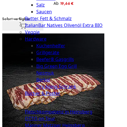
Ab
19,66 €
Salz
Saucen
Butter, Fett & Schmalz
Sofort verfügbar
ItalianBar Natives Olivenöl Extra BIO
Veggie
Hardware
Küchenhelfer
Grillgeräte
Beefer® Gasgrills
Big Green Egg Grill
Nesmuk
Berkel
Dry Aging Schrank
Bücher & Poster
Events
Fleischkompetenz in Heinsberg
OTTO on Tour
Männer Metzger Heinsberg