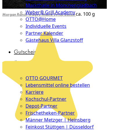
Markthalle in Mönchengladbach
Weber® Grill Academy
ca. 100 g
Morgan Ranch Wagyu Maple Syrup Bacon
OTTO@Home
Individuelle Events
Partner Kalender
Gästehaus Villa Glanzstoff
Gutscheine
Über
uns
OTTO GOURMET
Lebensmittel online bestellen
Karriere
Kochschul-Partner
Depot-Partner
Frischetheken-Partner
Männer Metzger | Heinsberg
Feinkost Stüttgen | Düsseldorf