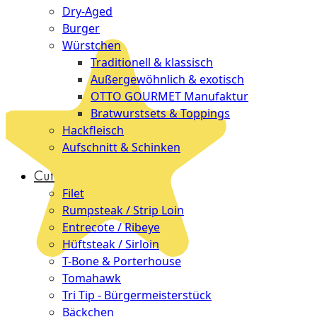
Dry-Aged
Burger
Würstchen
Traditionell & klassisch
Außergewöhnlich & exotisch
OTTO GOURMET Manufaktur
Bratwurstsets & Toppings
Hackfleisch
Aufschnitt & Schinken
Cuts
Filet
Rumpsteak / Strip Loin
Entrecote / Ribeye
Hüftsteak / Sirloin
T-Bone & Porterhouse
Tomahawk
Tri Tip - Bürgermeisterstück
Bäckchen