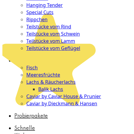
Hanging Tender
Special Cuts
Rippchen
Teilstücke vom Rind
Teilstücke vom Schwein
Teilstücke vom Lamm
Teilstücke vom Geflügel
Seafood
Fisch
Meeresfrüchte
Lachs & Räucherlachs
Balik Lachs
Caviar by Caviar House & Prunier
Caviar by Dieckmann & Hansen
Probierpakete
Schnelle