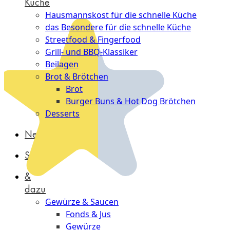
Küche
Hausmannskost für die schnelle Küche
das Besondere für die schnelle Küche
Streetfood & Fingerfood
Grill- und BBQ-Klassiker
Beilagen
Brot & Brötchen
Brot
Burger Buns & Hot Dog Brötchen
Desserts
Neu
Sale
&
dazu
Gewürze & Saucen
Fonds & Jus
Gewürze