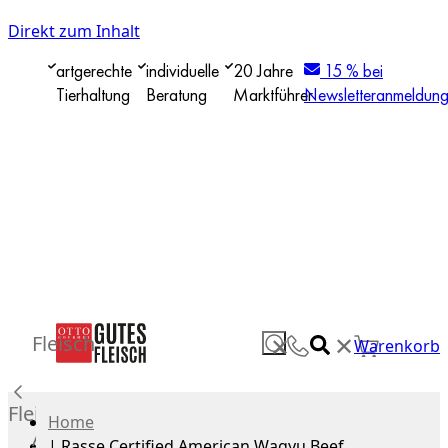
Direkt zum Inhalt
artgerechte
individuelle
20 Jahre
15 % bei
Tierhaltung
Beratung
Marktführer
Newsletteranmeldun
✕
Fleisch
✕
Warenkorb
Fleisch
Home
Alle
|
Rasse Certified American Wagyu Beef