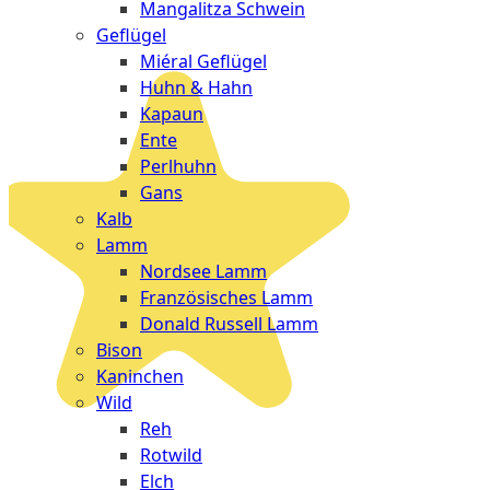
Mangalitza Schwein
Geflügel
Miéral Geflügel
Huhn & Hahn
Kapaun
Ente
Perlhuhn
Gans
Kalb
Lamm
Nordsee Lamm
Französisches Lamm
Donald Russell Lamm
Bison
Kaninchen
Wild
Reh
Rotwild
Elch