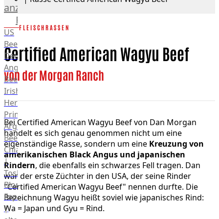
anzeigen
Rind
FLEISCHRASSEN
US
Beef
Certified American Wagyu Beef
Deutsches
Angus
von der Morgan Ranch
Beef
Irish
Hereford
Prime
Bei Certified American Wagyu Beef von Dan Morgan
Argentina
handelt es sich genau genommen nicht um eine
Beef
eigenständige Rasse, sondern um eine
Kreuzung von
Chianina
amerikanischen Black Angus und japanischen
|
Rindern
, die ebenfalls ein schwarzes Fell tragen. Dan
Toskana
war der erste Züchter in den USA, der seine Rinder
Blonda
"Certified American Wagyu Beef" nennen durfte. Die
Espanola
Bezeichnung Wagyu heißt soviel wie japanisches Rind:
|
Wa = Japan und Gyu = Rind.