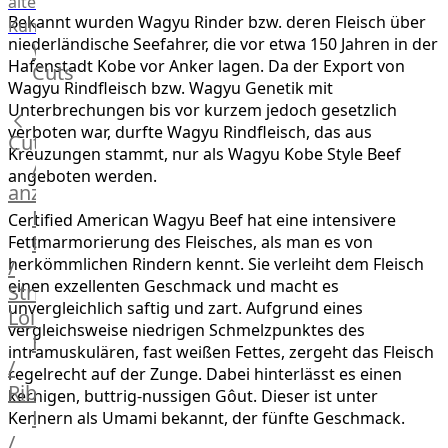
alte
Bekannt wurden Wagyu Rinder bzw. deren Fleisch über
Kuh
niederländische Seefahrer, die vor etwa 150 Jahren in der
Wagyu
Hafenstadt Kobe vor Anker lagen. Da der Export von
Cuts
Beef
Wagyu Rindfleisch bzw. Wagyu Genetik mit
Morgan
Unterbrechungen bis vor kurzem jedoch gesetzlich
Ranch
verboten war, durfte Wagyu Rindfleisch, das aus
Cuts
Wagyu
Kreuzungen stammt, nur als Wagyu Kobe Style Beef
Alle
Japanisches
angeboten werden.
anzeigen
Wagyu
Filet
Beef
Certified American Wagyu Beef hat eine intensivere
Rumpsteak
Fettmarmorierung des Fleisches, als man es von
Japanisches
herkömmlichen Rindern kennt. Sie verleiht dem Fleisch
/
Kobe
einen exzellenten Geschmack und macht es
Strip
Wagyu
unvergleichlich saftig und zart. Aufgrund eines
Loin
Australian
vergleichsweise niedrigen Schmelzpunktes des
F1
Entrecote
intramuskulären, fast weißen Fettes, zergeht das Fleisch
Wagyu
/
regelrecht auf der Zunge. Dabei hinterlässt es einen
Deutsches
Ribeye
kernigen, buttrig-nussigen Gôut. Dieser ist unter
Wagyu
Hüftsteak
Kennern als Umami bekannt, der fünfte Geschmack.
Irish
/