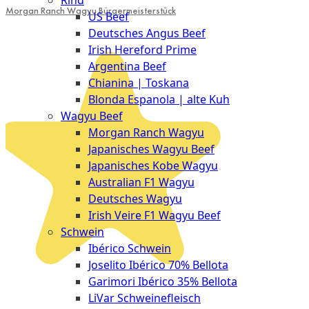
Rind
Meat
Morgan Ranch Wagyu Bürgermeisterstück
US Beef
Club
Deutsches Angus Beef
|
Irish Hereford Prime
Stuttgart
Argentina Beef
Chianina | Toskana
Blonda Espanola | alte Kuh
Wagyu Beef
Morgan Ranch Wagyu
Japanisches Wagyu Beef
Japanisches Kobe Wagyu
Australian F1 Wagyu
Deutsches Wagyu
Irish Veire F1 Wagyu Beef
Schwein
Ibérico Schwein
Joselito Ibérico 70% Bellota
Garimori Ibérico 35% Bellota
LiVar Schweinefleisch