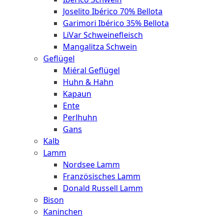
Joselito Ibérico 70% Bellota
Garimori Ibérico 35% Bellota
LiVar Schweinefleisch
Mangalitza Schwein
Geflügel
Miéral Geflügel
Huhn & Hahn
Kapaun
Ente
Perlhuhn
Gans
Kalb
Lamm
Nordsee Lamm
Französisches Lamm
Donald Russell Lamm
Bison
Kaninchen