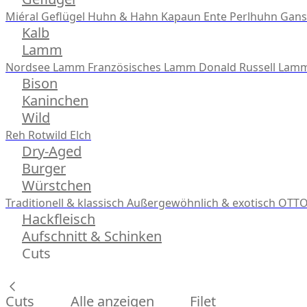
Miéral Geflügel
Huhn & Hahn
Kapaun
Ente
Perlhuhn
Gans
Kalb
Lamm
Nordsee Lamm
Französisches Lamm
Donald Russell Lam
Bison
Kaninchen
Wild
Reh
Rotwild
Elch
Dry-Aged
Burger
Würstchen
Traditionell & klassisch
Außergewöhnlich & exotisch
OTTO
Hackfleisch
Aufschnitt & Schinken
Cuts
Cuts
Alle anzeigen
Filet