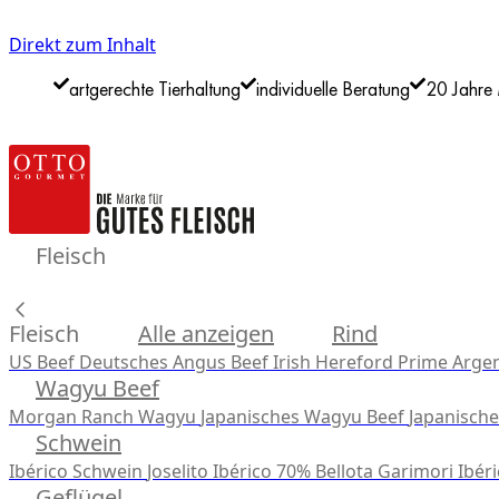
Direkt zum Inhalt
artgerechte Tierhaltung
individuelle Beratung
20 Jahre 
Fleisch
Fleisch
Alle anzeigen
Rind
US Beef
Deutsches Angus Beef
Irish Hereford Prime
Argen
Wagyu Beef
Morgan Ranch Wagyu
Japanisches Wagyu Beef
Japanisch
Schwein
Ibérico Schwein
Joselito Ibérico 70% Bellota
Garimori Ibéri
Geflügel