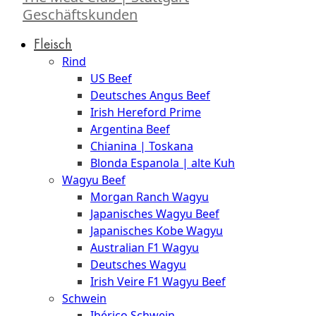
Geschäftskunden
Fleisch
Rind
US Beef
Deutsches Angus Beef
Irish Hereford Prime
Argentina Beef
Chianina | Toskana
Blonda Espanola | alte Kuh
Wagyu Beef
Morgan Ranch Wagyu
Japanisches Wagyu Beef
Japanisches Kobe Wagyu
Australian F1 Wagyu
Deutsches Wagyu
Irish Veire F1 Wagyu Beef
Schwein
Ibérico Schwein