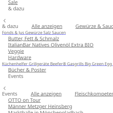
Sale
& dazu
& dazu
Alle anzeigen
Gewürze & Sau
Fonds & Jus
Gewürze
Salz
Saucen
Butter, Fett & Schmalz
ItalianBar Natives Olivenöl Extra BIO
Veggie
Hardware
Küchenhelfer
Grillgeräte
Beefer® Gasgrills
Big Green Egg 
Bücher & Poster
Events
Events
Alle anzeigen
Fleischkompeten
OTTO on Tour
Männer Metzger Heinsberg
Markthalle in Mönchengladbach