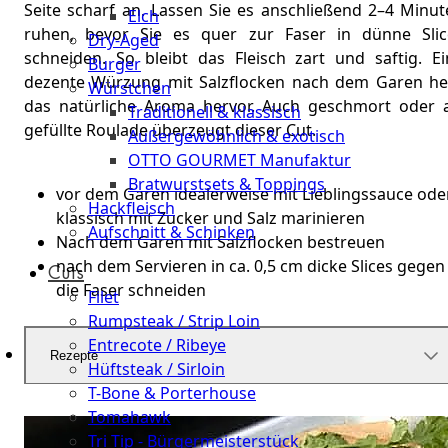
Seite scharf an. Lassen Sie es anschließend 2–4 Minut
Elch
ruhen, bevor Sie es quer zur Faser in dünne Slic
Dry-Aged
schneiden. So bleibt das Fleisch zart und saftig. Ei
Burger
dezente Würzung mit Salzflocken nach dem Garen he
Würstchen
das natürliche Aroma hervor. Auch geschmort oder a
Traditionell & klassisch
gefüllte Roulade überzeugt dieser Cut.
Außergewöhnlich & exotisch
OTTO GOURMET Manufaktur
Bratwurstsets & Toppings
vor dem Garen idealerweise mit Lieblingssauce ode
Hackfleisch
klassisch mit Zucker und Salz marinieren
Aufschnitt & Schinken
Nach dem Garen mit Salzflocken bestreuen
nach dem Servieren in ca. 0,5 cm dicke Slices gegen
Cuts
die Faser schneiden
Filet
Rumpsteak / Strip Loin
Entrecote / Ribeye
Rezepte
Hüftsteak / Sirloin
T-Bone & Porterhouse
Tomahawk
Tri Tip - Bürgermeisterstück