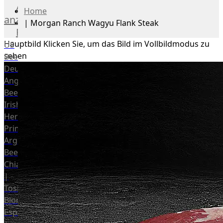
Alle
Home
anzeigen
|
Morgan Ranch Wagyu Flank Steak
Rind
Hauptbild
Klicken Sie, um das Bild im Vollbildmodus zu
US
sehen
Beef
Deutsches
Angus
Beef
Irish
Hereford
Prime
Argentina
Beef
Chianina
|
Toskana
Blonda
Espanola