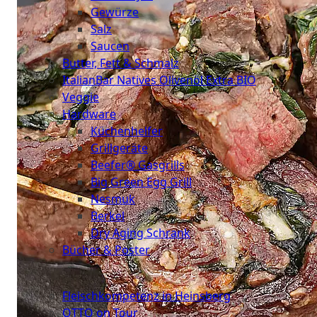
Gewürze
Salz
Saucen
Butter, Fett & Schmalz
ItalianBar Natives Olivenöl Extra BIO
Veggie
Hardware
Küchenhelfer
Grillgeräte
Beefer® Gasgrills
Big Green Egg Grill
Nesmuk
Berkel
Dry Aging Schrank
Bücher & Poster
Events
Fleischkompetenz in Heinsberg
OTTO on Tour