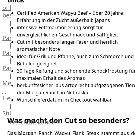
Lebensmittel
online
Certified American Wagyu Beef – über 20 Jahre
bestellen
Erfahrung in der Zucht außerhalb Japans
Karriere
intensive Fettmarmorierung sorgt für
Kochschul-
unvergleichlichen Geschmack und Saftigkeit
Partner
Cut mit besonders langer Faser und herrlich
Depot-
aromatischer Note
Partner
ideal für Grill und Pfanne, auch zum Schmoren und
Frischetheken-
Befüllen geeignet
Partner
30 Tage Reifung und schonende Schockfrostung fü
Männer
maximalen Erhalt des Aromas
Metzger
herkunftssicher: aus artgerecht aufgezogenen Tier
|
der Morgan Ranch in Nebraska
Heinsberg
Wunschlieferdatum im Checkout wählbar
Feinkost
Stüttgen
Was macht den Cut so besonders?
|
Geschäftskunden
Düsseldorf
Das Morgan Ranch Wagyu Flank Steak stammt aus d
Fleisch