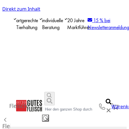
Direkt zum Inhalt
artgerechte
individuelle
20 Jahre
15 % bei
Tierhaltung
Beratung
Marktführer
Newsletteranmeldun
Fleisch
Warenk
✕
✕
Fleisch