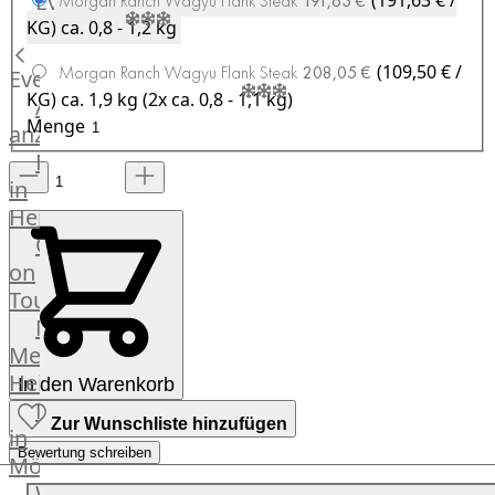
Events
(191,63 € /
Morgan Ranch Wagyu Flank Steak
191,63 €
Hardware
KG)
ca. 0,8 - 1,2 kg
Küchenhelfer
Grillgeräte
(109,50 € /
Morgan Ranch Wagyu Flank Steak
208,05 €
Events
Beefer®
KG)
ca. 1,9 kg (2x ca. 0,8 - 1,1 kg)
Alle
Gasgrills
Menge
anzeigen
Big
Fleischkompetenz
Green
in
Egg
Heinsberg
Grill
OTTO
Nesmuk
on
Berkel
Tour
Dry
Männer
Aging
Metzger
Schrank
Heinsberg
In den Warenkorb
Bücher
Markthalle
&
Zur Wunschliste hinzufügen
in
Poster
Bewertung schreiben
Mönchengladbach
Weber®