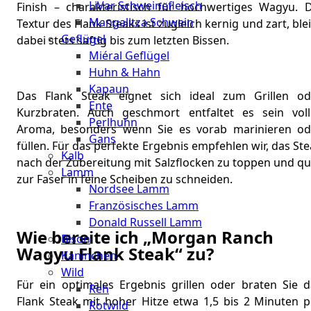
LiVar Schweinefleisch
Finish – charakteristisch für hochwertiges Wagyu. D
Mangalitza Schwein
Textur des Flank Steaks ist zugleich kernig und zart, ble
Geflügel
dabei stets saftig bis zum letzten Bissen.
Miéral Geflügel
Huhn & Hahn
Kapaun
Das Flank Steak eignet sich ideal zum Grillen od
Ente
Kurzbraten. Auch geschmort entfaltet es sein voll
Perlhuhn
Aroma, besonders wenn Sie es vorab marinieren od
Gans
füllen. Für das perfekte Ergebnis empfehlen wir, das St
Kalb
nach der Zubereitung mit Salzflocken zu toppen und qu
Lamm
zur Faser in feine Scheiben zu schneiden.
Nordsee Lamm
Französisches Lamm
Donald Russell Lamm
Wie bereite ich „Morgan Ranch
Bison
Wagyu Flank Steak“ zu?
Kaninchen
Wild
Für ein optimales Ergebnis grillen oder braten Sie d
Reh
Flank Steak mit hoher Hitze etwa 1,5 bis 2 Minuten p
Rotwild