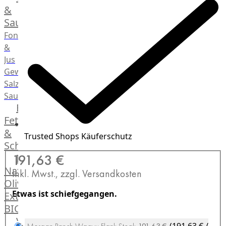
Desserts
&
Saucen
Fonds
&
Jus
Gewürze
Salz
Saucen
Butter,
Fett
&
Trusted Shops Käuferschutz
Schmalz
ItalianBar
191,63 €
Natives
Inkl. Mwst., zzgl. Versandkosten
Olivenöl
Etwas ist schiefgegangen.
Extra
BIO
Veggie