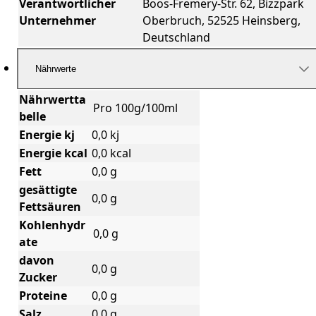
Verantwortlicher
Boos-Fremery-Str. 62, Bizzpark
Unternehmer
Oberbruch, 52525 Heinsberg,
Deutschland
Nährwerte
Nährwertta
Pro 100g/100ml
belle
Energie kj
0,0 kj
Energie kcal
0,0 kcal
Fett
0,0 g
gesättigte
0,0 g
Fettsäuren
Kohlenhydr
0,0 g
ate
davon
0,0 g
Zucker
Proteine
0,0 g
Salz
0,0 g