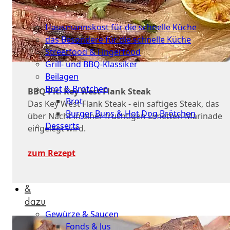
Schnelle
Küche
Hausmannskost für die schnelle Küche
das Besondere für die schnelle Küche
Streetfood & Fingerfood
Grill- und BBQ-Klassiker
Beilagen
Brot & Brötchen
BBQ Pit: Key West Flank Steak
Brot
Das Key West Flank Steak - ein saftiges Steak, das
Burger Buns & Hot Dog Brötchen
über Nacht in einer fruchtigen Limetten-Marinade
Desserts
eingelegt wird.
Neu
zum Rezept
Sale
&
dazu
Gewürze & Saucen
Fonds & Jus