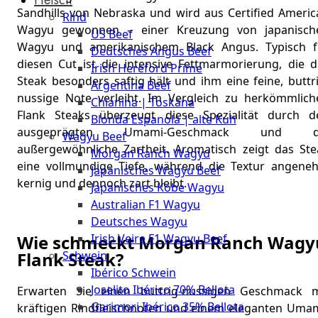
The
Sandhills von Nebraska und wird aus Certified Americ
Rind
Meat
Wagyu gewonnen – einer Kreuzung von japanisch
US Beef
Club
Wagyu und amerikanischem Black Angus. Typisch f
Deutsches Angus Beef
|
diesen Cut ist die intensive Fettmarmorierung, die d
Irish Hereford Prime
Stuttgart
Steak besonders saftig hält und ihm eine feine, buttr
Argentina Beef
nussige Note verleiht. Im Vergleich zu herkömmlich
Chianina | Toskana
Flank Steaks überzeugt diese Spezialität durch d
Blonda Espanola | alte Kuh
ausgeprägten Umami-Geschmack und d
Wagyu Beef
außergewöhnliche Zartheit. Aromatisch zeigt das Ste
Morgan Ranch Wagyu
eine vollmundige Tiefe, während die Textur angene
Japanisches Wagyu Beef
kernig und dennoch zart bleibt.
Japanisches Kobe Wagyu
Australian F1 Wagyu
Deutsches Wagyu
Irish Veire F1 Wagyu Beef
Wie schmeckt Morgan Ranch Wagy
Schwein
Flank Steak?
Ibérico Schwein
Joselito Ibérico 70% Bellota
Erwarten Sie einen buttrig-nussigen Geschmack m
Garimori Ibérico 35% Bellota
kräftigen Rindfleischnoten und einem eleganten Umam