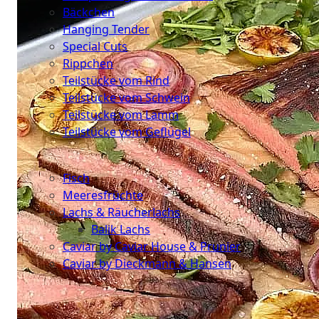
Bäckchen
Hanging Tender
Special Cuts
Rippchen
Teilstücke vom Rind
Teilstücke vom Schwein
Teilstücke vom Lamm
Teilstücke vom Geflügel
Seafood
Fisch
Meeresfrüchte
Lachs & Räucherlachs
Balik Lachs
Caviar by Caviar House & Prunier
Caviar by Dieckmann & Hansen
Probierpakete