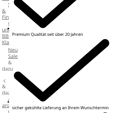
Streetfood
GOURMET
&
Manufaktur
Fingerfood
Bratwurstsets
Grill-
&
und
Toppings
Premium Qualität seit über 20 Jahren
BBQ-
Hackfleisch
Klassiker
Aufschnitt
&
Beilagen
Neu
Schinken
Brot
Sale
&
&
Brötchen
dazu
Brot
Burger
&
Buns
&
dazu
Hot
Alle
Dog
anzeigen
sicher gekühlte Lieferung an Ihrem Wunschtermin
Brötchen
Gewürze