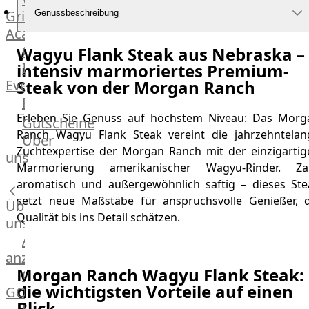
Grill
Genussbeschreibung
Academy
OTTO@Home
Wagyu Flank Steak aus Nebraska –
Individuelle
intensiv marmoriertes Premium-
Steak von der Morgan Ranch
Events
Partner
Erleben Sie Genuss auf höchstem Niveau: Das Morg
Kalender
Gutscheine
Ranch Wagyu Flank Steak vereint die jahrzehntelan
Gästehaus
Über
Zuchtexpertise der Morgan Ranch mit der einzigartig
Villa
uns
Marmorierung amerikanischer Wagyu-Rinder. Zar
Glanzstoff
aromatisch und außergewöhnlich saftig – dieses Ste
setzt neue Maßstäbe für anspruchsvolle Genießer, d
Über
Qualität bis ins Detail schätzen.
uns
Alle
anzeigen
Morgan Ranch Wagyu Flank Steak:
OTTO
die wichtigsten Vorteile auf einen
GOURMET
Blick