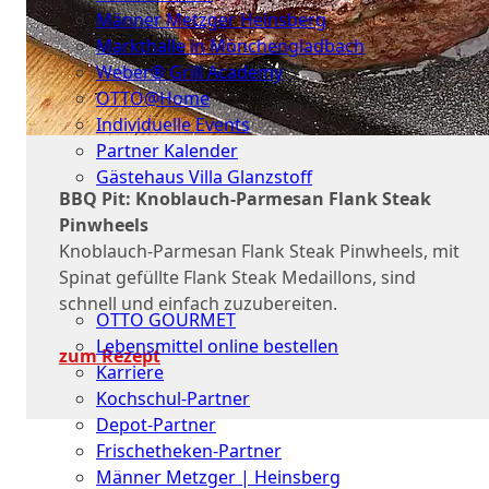
Männer Metzger Heinsberg
Markthalle in Mönchengladbach
Weber® Grill Academy
OTTO@Home
Individuelle Events
Partner Kalender
Gästehaus Villa Glanzstoff
BBQ Pit: Knoblauch-Parmesan Flank Steak
Gutscheine
Pinwheels
Knoblauch-Parmesan Flank Steak Pinwheels, mit
Über
Spinat gefüllte Flank Steak Medaillons, sind
uns
schnell und einfach zuzubereiten.
OTTO GOURMET
Lebensmittel online bestellen
zum Rezept
Karriere
Kochschul-Partner
Depot-Partner
Frischetheken-Partner
Männer Metzger | Heinsberg