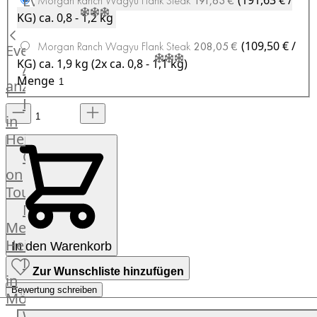
Events
(191,63 € /
Morgan Ranch Wagyu Flank Steak
191,63 €
Hardware
KG)
ca. 0,8 - 1,2 kg
Küchenhelfer
Grillgeräte
(109,50 € /
Morgan Ranch Wagyu Flank Steak
208,05 €
Events
Beefer®
KG)
ca. 1,9 kg (2x ca. 0,8 - 1,1 kg)
Alle
Gasgrills
Menge
anzeigen
Big
Fleischkompetenz
Green
in
Egg
Heinsberg
Grill
OTTO
Nesmuk
on
Berkel
Tour
Dry
Männer
Aging
Metzger
Schrank
Heinsberg
In den Warenkorb
Bücher
Markthalle
&
Zur Wunschliste hinzufügen
in
Poster
Bewertung schreiben
Mönchengladbach
Weber®