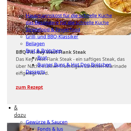
Schnelle
Küche
Hausmannskost für die schnelle Küche
das Besondere für die schnelle Küche
Streetfood & Fingerfood
Grill- und BBQ-Klassiker
Beilagen
Brot & Brötchen
BBQ Pit: Key West Flank Steak
Brot
Das Key West Flank Steak - ein saftiges Steak, das
Burger Buns & Hot Dog Brötchen
über Nacht in einer fruchtigen Limetten-Marinade
Desserts
eingelegt wird.
Neu
zum Rezept
Sale
&
dazu
Gewürze & Saucen
Fonds & Jus