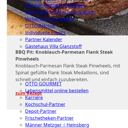
Männer Metzger Heinsberg
Markthalle in Mönchengladbach
Weber® Grill Academy
OTTO@Home
Individuelle Events
Partner Kalender
Gästehaus Villa Glanzstoff
BBQ Pit: Knoblauch-Parmesan Flank Steak
Gutscheine
Pinwheels
Knoblauch-Parmesan Flank Steak Pinwheels, mit
Über
Spinat gefüllte Flank Steak Medaillons, sind
uns
schnell und einfach zuzubereiten.
OTTO GOURMET
Lebensmittel online bestellen
zum Rezept
Karriere
Kochschul-Partner
Depot-Partner
Frischetheken-Partner
Männer Metzger | Heinsberg