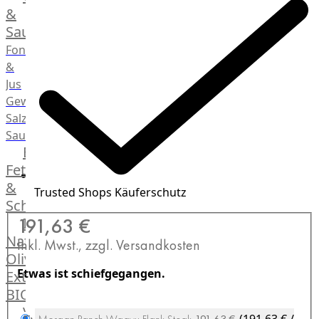
Desserts
&
Saucen
Fonds
&
Jus
Gewürze
Salz
Saucen
Butter,
Fett
&
Trusted Shops Käuferschutz
Schmalz
ItalianBar
191,63 €
Natives
Inkl. Mwst., zzgl. Versandkosten
Olivenöl
Etwas ist schiefgegangen.
Extra
BIO
Veggie