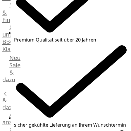
Streetfood
GOURMET
&
Manufaktur
Fingerfood
Bratwurstsets
Grill-
&
und
Toppings
Premium Qualität seit über 20 Jahren
BBQ-
Hackfleisch
Klassiker
Aufschnitt
&
Beilagen
Neu
Schinken
Brot
Sale
&
&
Brötchen
dazu
Brot
Burger
&
Buns
&
dazu
Hot
Alle
Dog
anzeigen
sicher gekühlte Lieferung an Ihrem Wunschtermin
Brötchen
Gewürze