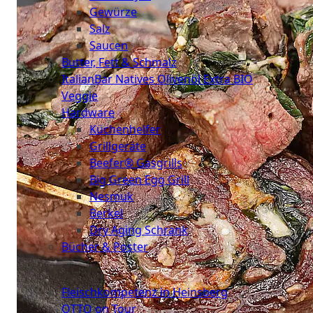
Gewürze
Salz
Saucen
Butter, Fett & Schmalz
ItalianBar Natives Olivenöl Extra BIO
Veggie
Hardware
Küchenhelfer
Grillgeräte
Beefer® Gasgrills
Big Green Egg Grill
Nesmuk
Berkel
Dry Aging Schrank
Bücher & Poster
Events
Fleischkompetenz in Heinsberg
OTTO on Tour