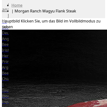
Alle
Home
anzeigen
|
Morgan Ranch Wagyu Flank Steak
Rind
Hauptbild
Klicken Sie, um das Bild im Vollbildmodus zu
US
sehen
Beef
Deutsches
Angus
Beef
Irish
Hereford
Prime
Argentina
Beef
Chianina
|
Toskana
Blonda
Espanola