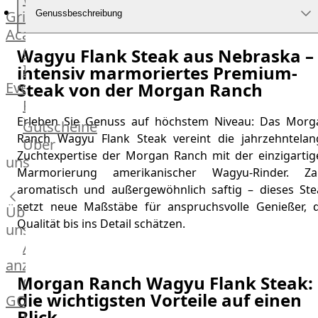
Grill
Genussbeschreibung
Academy
OTTO@Home
Wagyu Flank Steak aus Nebraska –
Individuelle
intensiv marmoriertes Premium-
Steak von der Morgan Ranch
Events
Partner
Erleben Sie Genuss auf höchstem Niveau: Das Morg
Kalender
Gutscheine
Ranch Wagyu Flank Steak vereint die jahrzehntelan
Gästehaus
Über
Zuchtexpertise der Morgan Ranch mit der einzigartig
Villa
uns
Marmorierung amerikanischer Wagyu-Rinder. Zar
Glanzstoff
aromatisch und außergewöhnlich saftig – dieses Ste
setzt neue Maßstäbe für anspruchsvolle Genießer, d
Über
Qualität bis ins Detail schätzen.
uns
Alle
anzeigen
Morgan Ranch Wagyu Flank Steak:
OTTO
die wichtigsten Vorteile auf einen
GOURMET
Blick