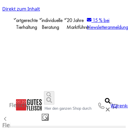
Direkt zum Inhalt
artgerechte
individuelle
20 Jahre
15 % bei
Tierhaltung
Beratung
Marktführer
Newsletteranmeldun
Fleisch
Warenk
✕
✕
Fleisch