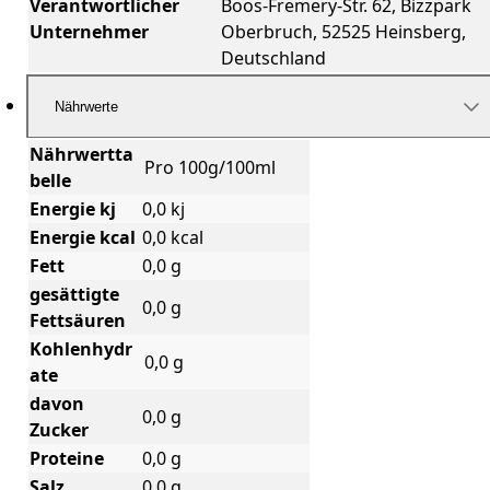
Verantwortlicher
Boos-Fremery-Str. 62, Bizzpark
Unternehmer
Oberbruch, 52525 Heinsberg,
Deutschland
Nährwerte
Nährwertta
Pro 100g/100ml
belle
Energie kj
0,0 kj
Energie kcal
0,0 kcal
Fett
0,0 g
gesättigte
0,0 g
Fettsäuren
Kohlenhydr
0,0 g
ate
davon
0,0 g
Zucker
Proteine
0,0 g
Salz
0,0 g