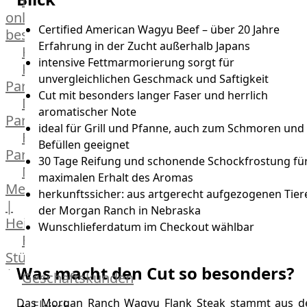
Lebensmittel
online
Certified American Wagyu Beef – über 20 Jahre
bestellen
Erfahrung in der Zucht außerhalb Japans
Karriere
intensive Fettmarmorierung sorgt für
Kochschul-
unvergleichlichen Geschmack und Saftigkeit
Partner
Cut mit besonders langer Faser und herrlich
Depot-
aromatischer Note
Partner
ideal für Grill und Pfanne, auch zum Schmoren und
Frischetheken-
Befüllen geeignet
Partner
30 Tage Reifung und schonende Schockfrostung fü
Männer
maximalen Erhalt des Aromas
Metzger
herkunftssicher: aus artgerecht aufgezogenen Tier
|
der Morgan Ranch in Nebraska
Heinsberg
Wunschlieferdatum im Checkout wählbar
Feinkost
Stüttgen
Was macht den Cut so besonders?
|
Geschäftskunden
Düsseldorf
Das Morgan Ranch Wagyu Flank Steak stammt aus d
Fleisch