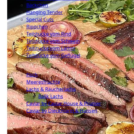
Bäckchen
Hanging Tender
Special Cuts
Rippchen
Teilstücke vom Rind
Teilstücke vom Schwein
Teilstücke vom Lamm
Teilstücke vom Geflügel
Seafood
Fisch
Meeresfrüchte
Lachs & Räucherlachs
Balik Lachs
Caviar by Caviar House & Prunier
Caviar by Dieckmann & Hansen
Probierpakete