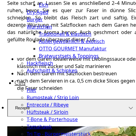
Seite scharf an. Lassen Sie es anschließend 2–4 Minut
Elch
ruhen, bevor Sie es quer zur Faser in dünne Slic
Dry-Aged
schneiden. So bleibt das Fleisch zart und saftig. Ei
Burger
dezente Würzung mit Salzflocken nach dem Garen he
Würstchen
das natürliche Aroma hervor. Auch geschmort oder a
Traditionell & klassisch
gefüllte Roulade überzeugt dieser Cut.
Außergewöhnlich & exotisch
OTTO GOURMET Manufaktur
Bratwurstsets & Toppings
vor dem Garen idealerweise mit Lieblingssauce ode
Hackfleisch
klassisch mit Zucker und Salz marinieren
Aufschnitt & Schinken
Nach dem Garen mit Salzflocken bestreuen
nach dem Servieren in ca. 0,5 cm dicke Slices gegen
Cuts
die Faser schneiden
Filet
Rumpsteak / Strip Loin
Entrecote / Ribeye
Rezepte
Hüftsteak / Sirloin
T-Bone & Porterhouse
Tomahawk
Tri Tip - Bürgermeisterstück