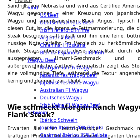
The
Sandhills von Nebraska und wird aus Certified Americ
Rind
Meat
Wagyu gewonnen – einer Kreuzung von japanisch
US Beef
Club
Wagyu und amerikanischem Black Angus. Typisch f
Deutsches Angus Beef
|
diesen Cut ist die intensive Fettmarmorierung, die d
Irish Hereford Prime
Stuttgart
Steak besonders saftig hält und ihm eine feine, buttr
Argentina Beef
nussige Note verleiht. Im Vergleich zu herkömmlich
Chianina | Toskana
Flank Steaks überzeugt diese Spezialität durch d
Blonda Espanola | alte Kuh
ausgeprägten Umami-Geschmack und d
Wagyu Beef
außergewöhnliche Zartheit. Aromatisch zeigt das Ste
Morgan Ranch Wagyu
eine vollmundige Tiefe, während die Textur angene
Japanisches Wagyu Beef
kernig und dennoch zart bleibt.
Japanisches Kobe Wagyu
Australian F1 Wagyu
Deutsches Wagyu
Irish Veire F1 Wagyu Beef
Wie schmeckt Morgan Ranch Wagy
Schwein
Flank Steak?
Ibérico Schwein
Joselito Ibérico 70% Bellota
Erwarten Sie einen buttrig-nussigen Geschmack m
Garimori Ibérico 35% Bellota
kräftigen Rindfleischnoten und einem eleganten Umam