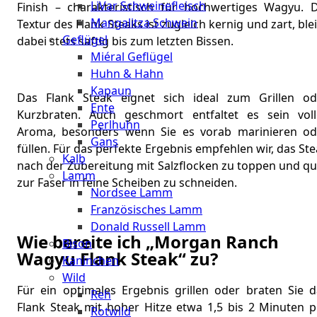
LiVar Schweinefleisch
Finish – charakteristisch für hochwertiges Wagyu. D
Mangalitza Schwein
Textur des Flank Steaks ist zugleich kernig und zart, ble
Geflügel
dabei stets saftig bis zum letzten Bissen.
Miéral Geflügel
Huhn & Hahn
Kapaun
Das Flank Steak eignet sich ideal zum Grillen od
Ente
Kurzbraten. Auch geschmort entfaltet es sein voll
Perlhuhn
Aroma, besonders wenn Sie es vorab marinieren od
Gans
füllen. Für das perfekte Ergebnis empfehlen wir, das St
Kalb
nach der Zubereitung mit Salzflocken zu toppen und qu
Lamm
zur Faser in feine Scheiben zu schneiden.
Nordsee Lamm
Französisches Lamm
Donald Russell Lamm
Wie bereite ich „Morgan Ranch
Bison
Wagyu Flank Steak“ zu?
Kaninchen
Wild
Für ein optimales Ergebnis grillen oder braten Sie d
Reh
Flank Steak mit hoher Hitze etwa 1,5 bis 2 Minuten p
Rotwild