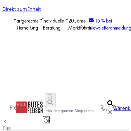
Direkt zum Inhalt
artgerechte
individuelle
20 Jahre
15 % bei
Tierhaltung
Beratung
Marktführer
Newsletteranmeldun
Fleisch
Warenk
✕
✕
Fleisch