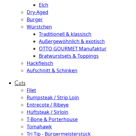
Elch
Dry-Aged
Burger
Würstchen
Traditionell & klassisch
Außergewöhnlich & exotisch
OTTO GOURMET Manufaktur
Bratwurstsets & Toppings
Hackfleisch
Aufschnitt & Schinken
Cuts
Filet
Rumpsteak / Strip Loin
Entrecote / Ribeye
Hüftsteak / Sirloin
T-Bone & Porterhouse
Tomahawk
Tri Tip - Bürgermeisterstück