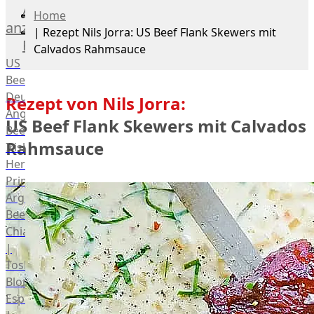
Alle
Home
anzeigen
|
Rezept Nils Jorra: US Beef Flank Skewers mit
Rind
Calvados Rahmsauce
US
Beef
Deutsches
Rezept von Nils Jorra:
Angus
US Beef Flank Skewers mit Calvados
Beef
Rahmsauce
Irish
Hereford
Prime
Argentina
Beef
Chianina
|
Toskana
Blonda
Espanola