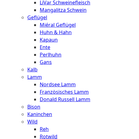
LiVar Schweinefleisch
Mangalitza Schwein
Geflügel
Miéral Geflügel
Huhn & Hahn
Kapaun
Ente
Perlhuhn
Gans
Kalb
Lamm
Nordsee Lamm
Französisches Lamm
Donald Russell Lamm
Bison
Kaninchen
Wild
Reh
Rotwild