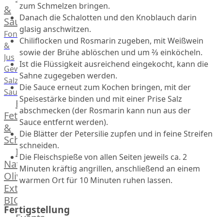
Desserts
zum Schmelzen bringen.
&
Danach die Schalotten und den Knoblauch darin
Saucen
glasig anschwitzen.
Fonds
Chiliflocken und Rosmarin zugeben, mit Weißwein
&
sowie der Brühe ablöschen und um ⅔ einköcheln.
Jus
Ist die Flüssigkeit ausreichend eingekocht, kann die
Gewürze
Sahne zugegeben werden.
Salz
Die Sauce erneut zum Kochen bringen, mit der
Saucen
Speisestärke binden und mit einer Prise Salz
Butter,
abschmecken (der Rosmarin kann nun aus der
Fett
Sauce entfernt werden).
&
Die Blätter der Petersilie zupfen und in feine Streifen
Schmalz
schneiden.
ItalianBar
Die Fleischspieße von allen Seiten jeweils ca. 2
Natives
Minuten kräftig angrillen, anschließend an einem
Olivenöl
warmen Ort für 10 Minuten ruhen lassen.
Extra
BIO
Fertigstellung
Veggie