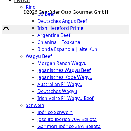
The
Rind
Meat
©2026 Gebrüder Otto Gourmet GmbH
US Beef
Club
Deutsches Angus Beef
|
Irish Hereford Prime
Stuttgart
Argentina Beef
Chianina | Toskana
Blonda Espanola | alte Kuh
Wagyu Beef
Morgan Ranch Wagyu
Japanisches Wagyu Beef
Japanisches Kobe Wagyu
Australian F1 Wagyu
Deutsches Wagyu
Irish Veire F1 Wagyu Beef
Schwein
Ibérico Schwein
Joselito Ibérico 70% Bellota
Garimori Ibérico 35% Bellota