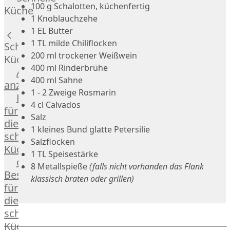
Russell
100 g Schalotten, küchenfertig
Küche
Lamm
1 Knoblauchzehe
Bison
1 EL Butter
Kaninchen
1 TL milde Chiliflocken
Schnelle
Wild
200 ml trockener Weißwein
Küche
Reh
400 ml Rinderbrühe
Alle
Rotwild
400 ml Sahne
anzeigen
Elch
1 - 2 Zweige Rosmarin
Hausmannskost
Dry-
4 cl Calvados
für
Aged
Salz
die
Burger
1 kleines Bund glatte Petersilie
schnelle
Würstchen
Salzflocken
Küche
1 TL Speisestärke
Traditionell
das
8 Metallspieße
(falls nicht vorhanden das Flank
&
Besondere
klassisch braten oder grillen)
klassisch
für
Außergewöhnlich
die
&
schnelle
exotisch
Küche
OTTO