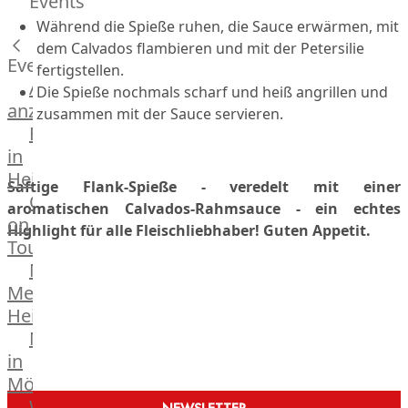
Events
Hardware
Während die Spieße ruhen, die Sauce erwärmen, mit
Küchenhelfer
dem Calvados flambieren und mit der Petersilie
Grillgeräte
Events
fertigstellen.
Beefer®
Alle
Die Spieße nochmals scharf und heiß angrillen und
Gasgrills
anzeigen
zusammen mit der Sauce servieren.
Big
Fleischkompetenz
Green
in
Egg
Heinsberg
Saftige Flank-Spieße - veredelt mit einer
Grill
OTTO
aromatischen Calvados-Rahmsauce - ein echtes
Nesmuk
on
Highlight für alle Fleischliebhaber! Guten Appetit.
Berkel
Tour
Dry
Männer
Aging
Metzger
Schrank
Heinsberg
Bücher
Markthalle
&
in
Poster
Mönchengladbach
Weber®