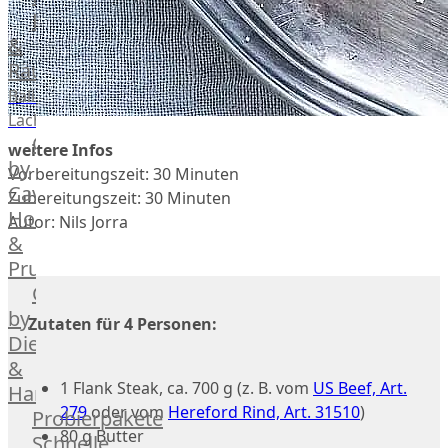
vom
Lachs
Schwein
Geflügel
Rind
&
Räucherlachs
Teilstücke
Miéral
vom
Geflügel
Balik
Huhn
Schwein
Lachs
Caviar
&
Teilstücke
weitere Infos
Hahn
by
vom
Vorbereitungszeit: 30 Minuten
Kapaun
Caviar
Lamm
Zubereitungszeit: 30 Minuten
Ente
House
Teilstücke
Autor: Nils Jorra
Perlhuhn
&
vom
Gans
Prunier
Geflügel
Kalb
Caviar
Lamm
by
Zutaten für 4 Personen:
Nordsee
Dieckmann
Lamm
&
Französisches
1 Flank Steak, ca. 700 g (z. B. vom
US Beef, Art.
Hansen
Lamm
279
oder vom
Hereford Rind, Art. 31510
)
Probierpakete
Donald
80 g Butter
Schnelle