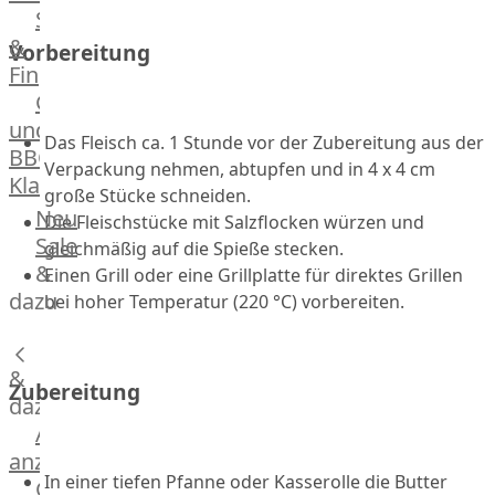
Streetfood
GOURMET
&
Vorbereitung
Manufaktur
Fingerfood
Bratwurstsets
Grill-
&
und
Toppings
Das Fleisch ca. 1 Stunde vor der Zubereitung aus der
BBQ-
Hackfleisch
Verpackung nehmen, abtupfen und in 4 x 4 cm
Klassiker
Aufschnitt
große Stücke schneiden.
&
Beilagen
Neu
Die Fleischstücke mit Salzflocken würzen und
Schinken
Brot
Sale
gleichmäßig auf die Spieße stecken.
&
&
Einen Grill oder eine Grillplatte für direktes Grillen
Brötchen
dazu
bei hoher Temperatur (220 °C) vorbereiten.
Brot
Burger
&
Buns
Zubereitung
&
dazu
Hot
Alle
Dog
anzeigen
In einer tiefen Pfanne oder Kasserolle die Butter
Brötchen
Gewürze