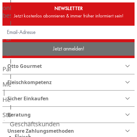
Lebensmittel
online
NEWSLETTER
bestellen
Jetzt kostenlos abonnieren & immer früher informiert sein!
Karriere
Kochschul-
Partner
Depot-
Jetzt anmelden!
Partner
Frischetheken-
Otto Gourmet
Partner
Männer
Fleischkompetenz
Metzger
|
Sicher Einkaufen
Heinsberg
Feinkost
Stüttgen
Beratung
|
Geschäftskunden
Düsseldorf
Unsere Zahlungsmethoden
Fleisch