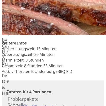
vom
Lachs
Schwein
Geflügel
Rind
&
Räucherlachs
Teilstücke
Miéral
vom
Geflügel
Balik
Huhn
Schwein
Lachs
Caviar
&
Teilstücke
Hahn
by
vom
weitere Infos
Kapaun
Caviar
Lamm
Vorbereitungszeit: 15 Minuten
Ente
House
Teilstücke
Zubereitungszeit: 20 Minuten
Perlhuhn
&
vom
Marinierzeit: 8 Stunden
Gans
Prunier
Geflügel
Gesamtzeit: 8 Stunden 35 Minuten
Kalb
Caviar
Autor: Thorsten Brandenburg (BBQ Pit)
Lamm
by
Nordsee
Dieckmann
Lamm
&
Französisches
Zutaten für 4 Portionen:
Hansen
Lamm
Probierpakete
Donald
Schnelle