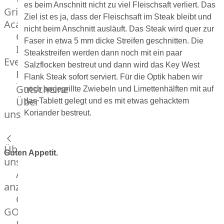
es beim Anschnitt nicht zu viel Fleischsaft verliert. Das
Grill
Ziel ist es ja, dass der Fleischsaft im Steak bleibt und
Academy
nicht beim Anschnitt ausläuft. Das Steak wird quer zur
OTTO@Home
Faser in etwa 5 mm dicke Streifen geschnitten. Die
Individuelle
Steakstreifen werden dann noch mit ein paar
Events
Salzflocken bestreut und dann wird das Key West
Partner
Flank Steak sofort serviert. Für die Optik haben wir
Kalender
Gutscheine
noch angegrillte Zwiebeln und Limettenhälften mit auf
Gästehaus
Über
das Tablett gelegt und es mit etwas gehacktem
Villa
uns
Koriander bestreut.
Glanzstoff
Über
Guten Appetit.
uns
Alle
anzeigen
OTTO
GOURMET