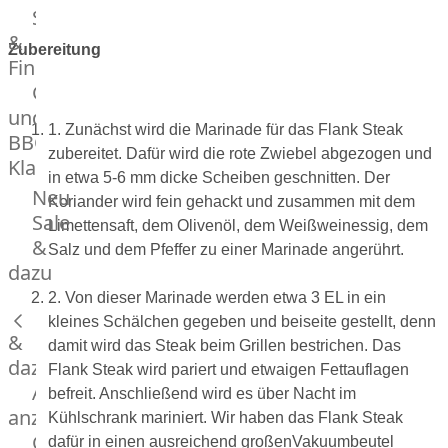
Streetfood
GOURMET
&
Manufaktur
Zubereitung
Fingerfood
Bratwurstsets
Grill-
&
und
Toppings
1. Zunächst wird die Marinade für das Flank Steak
BBQ-
Hackfleisch
zubereitet. Dafür wird die rote Zwiebel abgezogen und
Klassiker
Aufschnitt
in etwa 5-6 mm dicke Scheiben geschnitten. Der
&
Beilagen
Neu
Koriander wird fein gehackt und zusammen mit dem
Schinken
Brot
Sale
Limettensaft, dem Olivenöl, dem Weißweinessig, dem
&
&
Salz und dem Pfeffer zu einer Marinade angerührt.
Brötchen
dazu
Brot
2. Von dieser Marinade werden etwa 3 EL in ein
Burger
kleines Schälchen gegeben und beiseite gestellt, denn
&
Buns
damit wird das Steak beim Grillen bestrichen. Das
&
dazu
Flank Steak wird pariert und etwaigen Fettauflagen
Hot
Alle
befreit. Anschließend wird es über Nacht im
Dog
anzeigen
Kühlschrank mariniert. Wir haben das Flank Steak
Brötchen
Gewürze
dafür in einen ausreichend großenVakuumbeutel