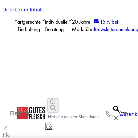
Direkt zum Inhalt
artgerechte
individuelle
20 Jahre
15 % bei
Tierhaltung
Beratung
Marktführer
Newsletteranmeldun
Fleisch
Warenk
✕
✕
Fleisch