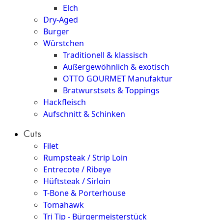
Elch
Dry-Aged
Burger
Würstchen
Traditionell & klassisch
Außergewöhnlich & exotisch
OTTO GOURMET Manufaktur
Bratwurstsets & Toppings
Hackfleisch
Aufschnitt & Schinken
Cuts
Filet
Rumpsteak / Strip Loin
Entrecote / Ribeye
Hüftsteak / Sirloin
T-Bone & Porterhouse
Tomahawk
Tri Tip - Bürgermeisterstück