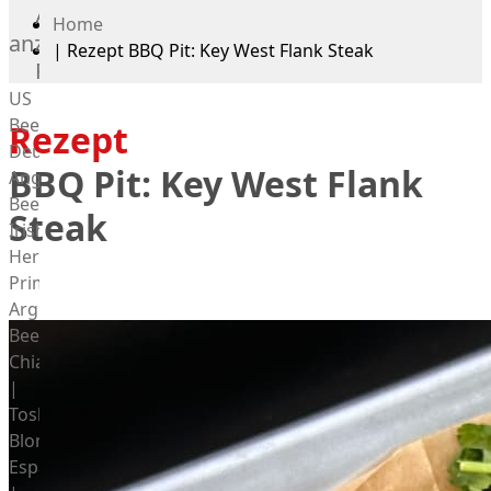
Alle
Home
anzeigen
|
Rezept BBQ Pit: Key West Flank Steak
Rind
US
Beef
Rezept
Deutsches
BBQ Pit: Key West Flank
Angus
Beef
Steak
Irish
Hereford
Prime
Argentina
Beef
Chianina
|
Toskana
Blonda
Espanola