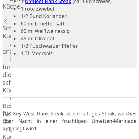
1
US-Beef Flank Steak
(ca. 1 kg schwer)
Russell
Küche
1 rote Zwiebel
Lamm
1/2 Bund Koriander
Bison
60 ml Limettensaft
Kaninchen
Schnelle
60 ml Weißweinessig
Wild
Küche
45 ml Olivenöl
Reh
Alle
1/2 TL schwarzer Pfeffer
Rotwild
anzeigen
1 TL Meersalz
Elch
Hausmannskost
Dry-
für
Aged
die
Burger
schnelle
Würstchen
Küche
Traditionell
das
&
Besondere
klassisch
für
Das Key West Flank Steak ist ein saftiges Steak, welches
Außergewöhnlich
die
über Nacht in einer fruchtigen Limetten-Marinade
&
schnelle
eingelegt wird.
exotisch
Küche
OTTO