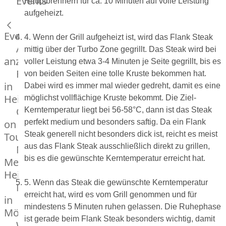
Events
Hauptbrennern für ca. 10 Minuten auf volle Leistung
Hardware
aufgeheizt.
Küchenhelfer
Grillgeräte
Events
4. Wenn der Grill aufgeheizt ist, wird das Flank Steak
Beefer®
Alle
mittig über der Turbo Zone gegrillt. Das Steak wird bei
Gasgrills
anzeigen
voller Leistung etwa 3-4 Minuten je Seite gegrillt, bis es
Big
Fleischkompetenz
von beiden Seiten eine tolle Kruste bekommen hat.
Green
in
Dabei wird es immer mal wieder gedreht, damit es eine
Egg
Heinsberg
möglichst vollflächige Kruste bekommt. Die Ziel-
Grill
OTTO
Kerntemperatur liegt bei 56-58°C, dann ist das Steak
Nesmuk
on
perfekt medium und besonders saftig. Da ein Flank
Berkel
Steak generell nicht besonders dick ist, reicht es meist
Tour
Dry
aus das Flank Steak ausschließlich direkt zu grillen,
Männer
Aging
bis es die gewünschte Kerntemperatur erreicht hat.
Metzger
Schrank
Heinsberg
Bücher
5. Wenn das Steak die gewünschte Kerntemperatur
Markthalle
&
erreicht hat, wird es vom Grill genommen und für
in
Poster
mindestens 5 Minuten ruhen gelassen. Die Ruhephase
Mönchengladbach
ist gerade beim Flank Steak besonders wichtig, damit
Weber®