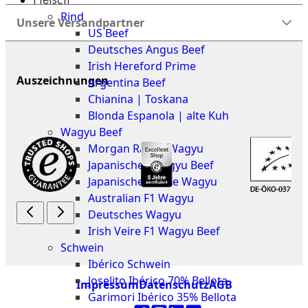
The
Rind
Meat
Unsere Versandpartner
US Beef
Club
Deutsches Angus Beef
|
Irish Hereford Prime
Stuttgart
Auszeichnungen
Argentina Beef
Chianina | Toskana
Blonda Espanola | alte Kuh
Wagyu Beef
Morgan Ranch Wagyu
Japanisches Wagyu Beef
Japanisches Kobe Wagyu
Australian F1 Wagyu
Deutsches Wagyu
Irish Veire F1 Wagyu Beef
Schwein
Ibérico Schwein
Joselito Ibérico 70% Bellota
Impressum
Datenschutz
AGB
Garimori Ibérico 35% Bellota