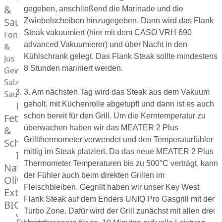
Desserts
&
gegeben, anschließend die Marinade und die
Saucen
Zwiebelscheiben hinzugegeben. Dann wird das Flank
Steak vakuumiert (hier mit dem CASO VRH 690
Fonds
advanced Vakuumierer) und über Nacht in den
&
Kühlschrank gelegt. Das Flank Steak sollte mindestens
Jus
8 Stunden mariniert werden.
Gewürze
Salz
3. Am nächsten Tag wird das Steak aus dem Vakuum
Saucen
Butter,
geholt, mit Küchenrolle abgetupft und dann ist es auch
Fett
schon bereit für den Grill. Um die Kerntemperatur zu
überwachen haben wir das MEATER 2 Plus
&
Grillthermometer verwendet und den Temperaturfühler
Schmalz
mittig im Steak platziert. Da das neue MEATER 2 Plus
ItalianBar
Thermometer Temperaturen bis zu 500°C verträgt, kann
Natives
der Fühler auch beim direkten Grillen im
Olivenöl
Fleischbleiben. Gegrillt haben wir unser Key West
Extra
Flank Steak auf dem Enders UNIQ Pro Gasgrill mit der
BIO
Turbo Zone. Dafür wird der Grill zunächst mit allen drei
Veggie