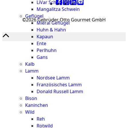
LiVar Schweinefleisch
Mangalitza Schwein
Geflügel
©2026 Gebrüder Otto Gourmet GmbH
Miéral Geflügel
Huhn & Hahn
Kapaun
Ente
Perlhuhn
Gans
Kalb
Lamm
Nordsee Lamm
Französisches Lamm
Donald Russell Lamm
Bison
Kaninchen
Wild
Reh
Rotwild