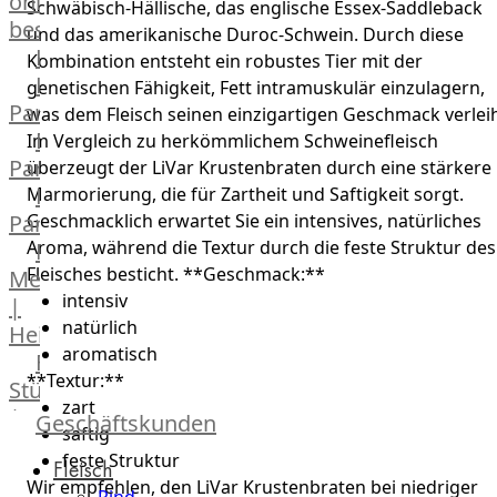
online
Schwäbisch-Hällische, das englische Essex-Saddleback
bestellen
und das amerikanische Duroc-Schwein. Durch diese
Karriere
Kombination entsteht ein robustes Tier mit der
Kochschul-
genetischen Fähigkeit, Fett intramuskulär einzulagern,
Partner
was dem Fleisch seinen einzigartigen Geschmack verleih
Depot-
Im Vergleich zu herkömmlichem Schweinefleisch
Partner
überzeugt der LiVar Krustenbraten durch eine stärkere
Frischetheken-
Marmorierung, die für Zartheit und Saftigkeit sorgt.
Partner
Geschmacklich erwartet Sie ein intensives, natürliches
Aroma, während die Textur durch die feste Struktur des
Männer
Fleisches besticht. **Geschmack:**
Metzger
intensiv
|
natürlich
Heinsberg
aromatisch
Feinkost
**Textur:**
Stüttgen
zart
|
Geschäftskunden
saftig
Düsseldorf
feste Struktur
Fleisch
The
Wir empfehlen, den LiVar Krustenbraten bei niedriger