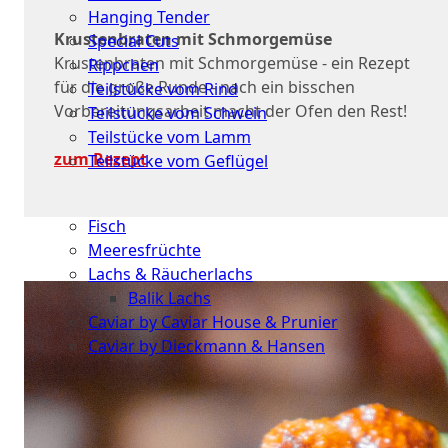
Hanging Tender
Krustenbraten mit Schmorgemüse
Special Cuts
Krustenbraten mit Schmorgemüse - ein Rezept
Rippchen
für die große Runde - nach ein bisschen
Teilstücke vom Rind
Vorbereitungsarbeit macht der Ofen den Rest!
Teilstücke vom Schwein
Teilstücke vom Lamm
zum Rezept
Teilstücke vom Geflügel
Seafood
Fisch
Meeresfrüchte
Lachs & Räucherlachs
Balik Lachs
Caviar by Caviar House & Prunier
Caviar by Dieckmann & Hansen
Probierpakete
Schnelle