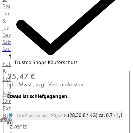
Saucen
Fonds
&
Jus
Gewürze
Salz
Saucen
Butter,
Trusted Shops Käuferschutz
Fett
&
25,47 €
Schmalz
Inkl. Mwst., zzgl. Versandkosten
ItalianBar
Natives
Etwas ist schiefgegangen.
Olivenöl
Extra
BIO
(28,30 € / KG)
ca. 0,7 - 1,1
LiVar Krustenbraten
25,47 €
Veggie
kg
Events
Hardware