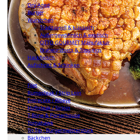
Dry-Aged
Burger
Würstchen
Traditionell & klassisch
Außergewöhnlich & exotisch
OTTO GOURMET Manufaktur
Bratwurstsets & Toppings
Hackfleisch
Aufschnitt & Schinken
Cuts
Filet
Rumpsteak / Strip Loin
Entrecote / Ribeye
Hüftsteak / Sirloin
T-Bone & Porterhouse
Tomahawk
Tri Tip - Bürgermeisterstück
Bäckchen