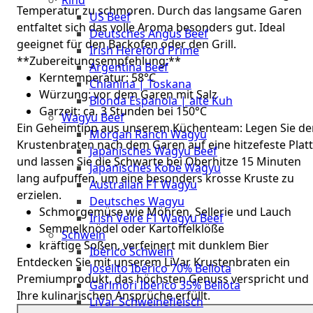
Rind
Meat
Temperatur zu schmoren. Durch das langsame Garen
US Beef
Club
entfaltet sich das volle Aroma besonders gut. Ideal
Deutsches Angus Beef
|
geeignet für den Backofen oder den Grill.
Irish Hereford Prime
Stuttgart
**Zubereitungsempfehlung:**
Argentina Beef
Kerntemperatur: 58°C
Chianina | Toskana
Würzung: vor dem Garen mit Salz
Blonda Espanola | alte Kuh
Garzeit: ca. 3 Stunden bei 150°C
Wagyu Beef
Ein Geheimtipp aus unserem Küchenteam: Legen Sie de
Morgan Ranch Wagyu
Krustenbraten nach dem Garen auf eine hitzefeste Plat
Japanisches Wagyu Beef
und lassen Sie die Schwarte bei Oberhitze 15 Minuten
Japanisches Kobe Wagyu
lang aufpuffen, um eine besonders krosse Kruste zu
Australian F1 Wagyu
erzielen.
Deutsches Wagyu
Schmorgemüse wie Möhren, Sellerie und Lauch
Irish Veire F1 Wagyu Beef
Semmelknödel oder Kartoffelklöße
Schwein
kräftige Soßen, verfeinert mit dunklem Bier
Ibérico Schwein
Entdecken Sie mit unserem LiVar Krustenbraten ein
Joselito Ibérico 70% Bellota
Premiumprodukt, das höchsten Genuss verspricht und
Garimori Ibérico 35% Bellota
Ihre kulinarischen Ansprüche erfüllt.
LiVar Schweinefleisch