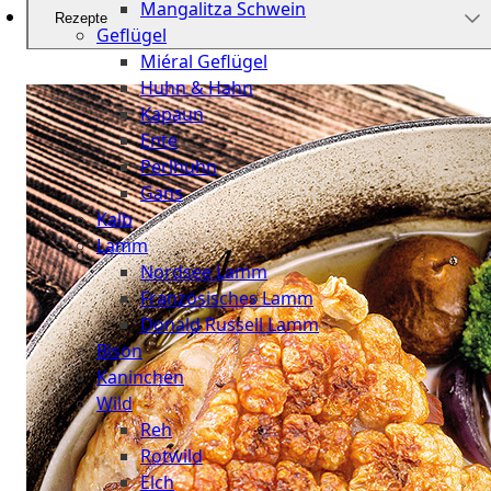
Mangalitza Schwein
Rezepte
Geflügel
Miéral Geflügel
Huhn & Hahn
Kapaun
Ente
Perlhuhn
Gans
Kalb
Lamm
Nordsee Lamm
Französisches Lamm
Donald Russell Lamm
Bison
Kaninchen
Wild
Reh
Rotwild
Elch