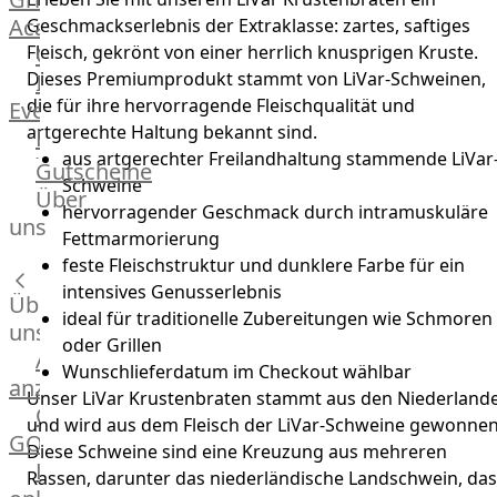
Academy
Geschmackserlebnis der Extraklasse: zartes, saftiges
OTTO@Home
Fleisch, gekrönt von einer herrlich knusprigen Kruste.
Dieses Premiumprodukt stammt von LiVar-Schweinen,
Individuelle
die für ihre hervorragende Fleischqualität und
Events
artgerechte Haltung bekannt sind.
Partner
aus artgerechter Freilandhaltung stammende LiVar
Kalender
Gutscheine
Schweine
Gästehaus
Über
hervorragender Geschmack durch intramuskuläre
Villa
uns
Fettmarmorierung
Glanzstoff
feste Fleischstruktur und dunklere Farbe für ein
intensives Genusserlebnis
Über
ideal für traditionelle Zubereitungen wie Schmoren
uns
oder Grillen
Alle
Wunschlieferdatum im Checkout wählbar
anzeigen
Unser LiVar Krustenbraten stammt aus den Niederland
OTTO
und wird aus dem Fleisch der LiVar-Schweine gewonnen
GOURMET
Diese Schweine sind eine Kreuzung aus mehreren
Lebensmittel
Rassen, darunter das niederländische Landschwein, das