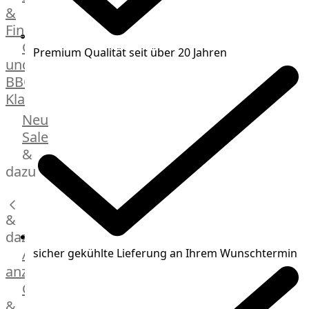
&
Manufaktur
Fingerfood
Bratwurstsets
Grill-
&
Premium Qualität seit über 20 Jahren
und
Toppings
BBQ-
Hackfleisch
Klassiker
Aufschnitt
&
Beilagen
Neu
Schinken
Brot
Sale
&
&
Brötchen
dazu
Brot
Burger
&
Buns
&
dazu
Hot
Alle
sicher gekühlte Lieferung an Ihrem Wunschtermin
Dog
anzeigen
Brötchen
Gewürze
Desserts
&