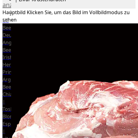
anzeigen
Rind
Hauptbild
Klicken Sie, um das Bild im Vollbildmodus zu
sehen
US
Beef
Deutsches
Angus
Beef
Irish
Hereford
Prime
Argentina
Beef
Chianina
|
Toskana
Blonda
Espanola
|