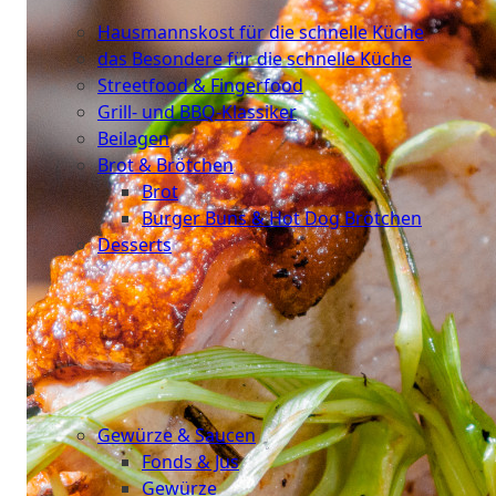
Küche
Hausmannskost für die schnelle Küche
das Besondere für die schnelle Küche
Streetfood & Fingerfood
Grill- und BBQ-Klassiker
Beilagen
Brot & Brötchen
Brot
Burger Buns & Hot Dog Brötchen
Desserts
Neu
Sale
&
dazu
Gewürze & Saucen
Fonds & Jus
Gewürze