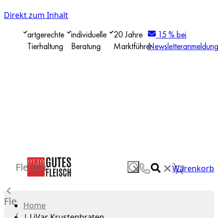
Direkt zum Inhalt
artgerechte
individuelle
20 Jahre
15 % bei
Tierhaltung
Beratung
Marktführer
Newsletteranmeldun
✕
Fleisch
✕
Warenkorb
Fleisch
Home
Alle
|
LiVar Krustenbraten