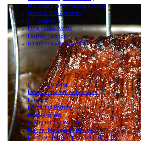
Markthalle in Mönchengladbach
Weber® Grill Academy
OTTO@Home
Individuelle Events
Partner Kalender
Gästehaus Villa Glanzstoff
Gutscheine
Über
uns
OTTO GOURMET
Lebensmittel online bestellen
Karriere
Kochschul-Partner
Depot-Partner
Frischetheken-Partner
Männer Metzger | Heinsberg
Feinkost Stüttgen | Düsseldorf