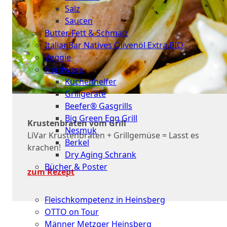
Salz
Saucen
Butter, Fett & Schmalz
ItalianBar Natives Olivenöl Extra BIO
Veggie
Hardware
Küchenhelfer
Grillgeräte
Beefer® Gasgrills
Big Green Egg Grill
Krustenbraten vom Grill
Nesmuk
LiVar Krustenbraten + Grillgemüse = Lasst es
Berkel
krachen!
Dry Aging Schrank
Bücher & Poster
zum Rezept
Events
Fleischkompetenz in Heinsberg
OTTO on Tour
Männer Metzger Heinsberg